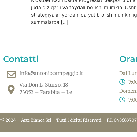
Mostbet Kazinosida Progressiv Jekpot Slotlar
juda qiziqarli va foydali bo‘lishi mumkin. Ush
strategiyalar yordamida yutib olish mumkinligi
summalarda […]
Contatti
Orar
info@antoniocampeggio.it
Dal Lun
7:0
Via Don L. Sturzo, 18
Domen
73052 – Parabita – Le
7:0
© 2024 – Arte Bianca Srl – Tutti i diritti Riservati – P.I. 04868370