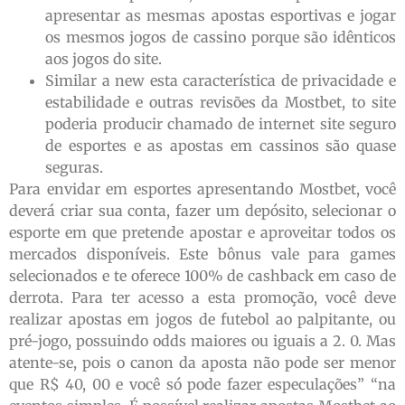
apresentar as mesmas apostas esportivas e jogar
os mesmos jogos de cassino porque são idênticos
aos jogos do site.
Similar a new esta característica de privacidade e
estabilidade e outras revisões da Mostbet, to site
poderia producir chamado de internet site seguro
de esportes e as apostas em cassinos são quase
seguras.
Para envidar em esportes apresentando Mostbet, você
deverá criar sua conta, fazer um depósito, selecionar o
esporte em que pretende apostar e aproveitar todos os
mercados disponíveis. Este bônus vale para games
selecionados e te oferece 100% de cashback em caso de
derrota. Para ter acesso a esta promoção, você deve
realizar apostas em jogos de futebol ao palpitante, ou
pré-jogo, possuindo odds maiores ou iguais a 2. 0. Mas
atente-se, pois o canon da aposta não pode ser menor
que R$ 40, 00 e você só pode fazer especulações” “na