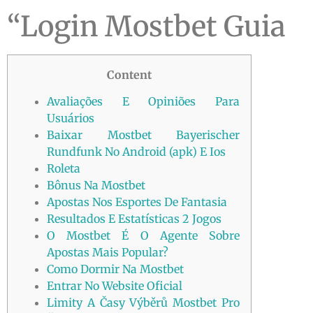
“Login Mostbet Guia
Content
Avaliações E Opiniões Para
Usuários
Baixar Mostbet Bayerischer
Rundfunk No Android (apk) E Ios
Roleta
Bônus Na Mostbet
Apostas Nos Esportes De Fantasia
Resultados E Estatísticas 2 Jogos
O Mostbet É O Agente Sobre
Apostas Mais Popular?
Como Dormir Na Mostbet
Entrar No Website Oficial
Limity A Časy Výběrů Mostbet Pro