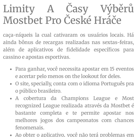
Limity A Časy Výběrů
Mostbet Pro České Hráče
caça-níqueis la cual cativaram os usuários locais. Há
ainda bônus de recargas realizadas nas sextas-feiras,
além de aplicativos de fidelidade específicos para
cassino e apostas esportivas.
Para ganhar, você necessita apostar em 15 eventos
e acertar pelo menos on the lookout for deles.
O site, specially, conta com o idioma Português pra
o público brasileiro.
A cobertura da Champions League e Most
recognized League realizada através da Mostbet é
bastante completa e te permite apostar nos
melhores jogos dos campeonatos com chances
fenomenais.
Ao obter o aplicativo, você não terá problemas em