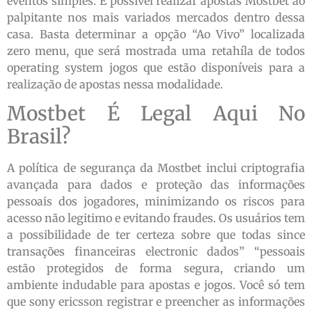
eventos simples. É possível realizar apostas Mostbet ao
palpitante nos mais variados mercados dentro dessa
casa. Basta determinar a opção “Ao Vivo” localizada
zero menu, que será mostrada uma retahíla de todos
operating system jogos que estão disponíveis para a
realização de apostas nessa modalidade.
Mostbet É Legal Aqui No
Brasil?
A política de segurança da Mostbet inclui criptografia
avançada para dados e proteção das informações
pessoais dos jogadores, minimizando os riscos para
acesso não legitimo e evitando fraudes. Os usuários tem
a possibilidade de ter certeza sobre que todas since
transações financeiras electronic dados” “pessoais
estão protegidos de forma segura, criando um
ambiente indudable para apostas e jogos. Você só tem
que sony ericsson registrar e preencher as informações