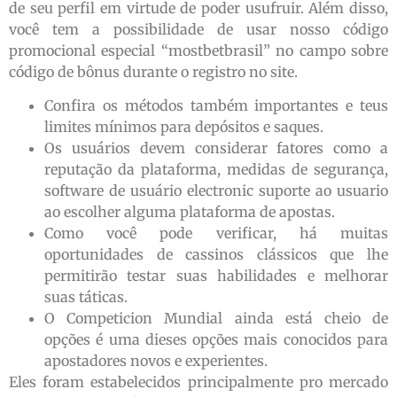
de seu perfil em virtude de poder usufruir. Além disso,
você tem a possibilidade de usar nosso código
promocional especial “mostbetbrasil” no campo sobre
código de bônus durante o registro no site.
Confira os métodos também importantes e teus
limites mínimos para depósitos e saques.
Os usuários devem considerar fatores como a
reputação da plataforma, medidas de segurança,
software de usuário electronic suporte ao usuario
ao escolher alguma plataforma de apostas.
Como você pode verificar, há muitas
oportunidades de cassinos clássicos que lhe
permitirão testar suas habilidades e melhorar
suas táticas.
O Competicion Mundial ainda está cheio de
opções é uma dieses opções mais conocidos para
apostadores novos e experientes.
Eles foram estabelecidos principalmente pro mercado