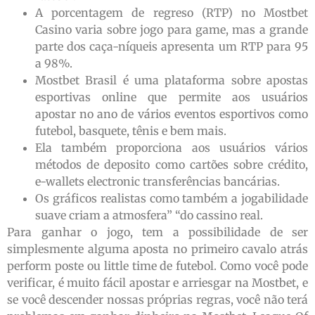
A porcentagem de regreso (RTP) no Mostbet
Casino varia sobre jogo para game, mas a grande
parte dos caça-níqueis apresenta um RTP para 95
a 98%.
Mostbet Brasil é uma plataforma sobre apostas
esportivas online que permite aos usuários
apostar no ano de vários eventos esportivos como
futebol, basquete, tênis e bem mais.
Ela também proporciona aos usuários vários
métodos de deposito como cartões sobre crédito,
e-wallets electronic transferências bancárias.
Os gráficos realistas como também a jogabilidade
suave criam a atmosfera” “do cassino real.
Para ganhar o jogo, tem a possibilidade de ser
simplesmente alguma aposta no primeiro cavalo atrás
perform poste ou little time de futebol. Como você pode
verificar, é muito fácil apostar e arriesgar na Mostbet, e
se você descender nossas próprias regras, você não terá