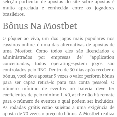
seleção particular de apostas do site sobre apostas é
muito apreciada e conhecida entre os jogadores
brasileiros.
Bônus Na Mostbet
O pôquer ao vivo, um dos jogos mais populares nos
cassinos online, é uma das alternativas de apostas de
uma Mostbet. Como todos eles são licenciados e
administrados por empresas de” “application
conceituadas, todos operating-system jogos são
controlados pelo RNG. Dentro de 30 dias após receber o
bônus, você deve apostar 5 vezes o valor perform bônus
para ser capaz retirá-lo para tua conta pessoal. O
número mínimo de eventos no bateria deve ter
coeficientes de pelo minimo 1, 40, at the não há remate
para o número de eventos o qual podem ser incluídos.
As rodadas grátis estão sujeitas a uma exigência de
aposta de 70 vezes o preço do bônus. A Mostbet realiza