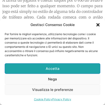
A tarefa do jogador é coletar saques por o vôo do avião e
isso pode ser feito a qualquer momento. O campo para
jogo está simply no estilo de alguma tela do controlador
de tráfego aéreo. Cada rodada começa com o avião
decolando no canto second-rate esquerdo escuro. O site
Gestisci Consenso Cookie
tem de longe o grande número de mesas com a maior
seleção possível de lignes de apostas la cual vimos até
Per fornire le migliori esperienze, utilizziamo tecnologie come i cookie
per memorizzare e/o accedere alle informazioni del dispositivo. Il
agora.
consenso a queste tecnologie ci permetterà di elaborare dati come il
comportamento di navigazione o ID unici su questo sito. Non
disponíveis. A MostBet traz para seus jogadores e
acconsentire o ritirare il consenso può influire negativamente su alcune
apostadores diversas” “promoções regulares, além de
caratteristiche e funzioni.
várias promoções electronic condições especiais os
quais aprimoram suas experiências na 5win trampolín.
Accetta
Nega
Visualizza le preferenze
Ultimi Articoli
Cookie Policy
Privacy Policy