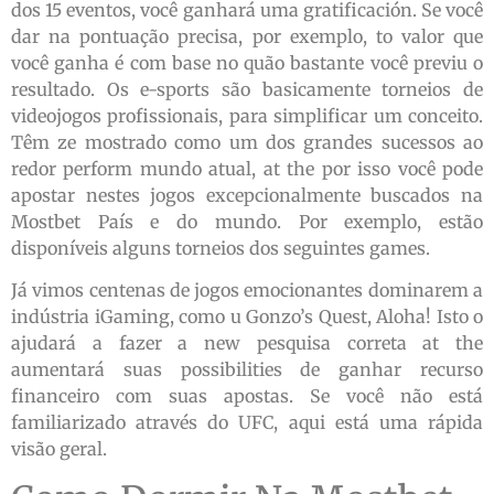
dos 15 eventos, você ganhará uma gratificación. Se você
dar na pontuação precisa, por exemplo, to valor que
você ganha é com base no quão bastante você previu o
resultado. Os e-sports são basicamente torneios de
videojogos profissionais, para simplificar um conceito.
Têm ze mostrado como um dos grandes sucessos ao
redor perform mundo atual, at the por isso você pode
apostar nestes jogos excepcionalmente buscados na
Mostbet País e do mundo. Por exemplo, estão
disponíveis alguns torneios dos seguintes games.
Já vimos centenas de jogos emocionantes dominarem a
indústria iGaming, como u Gonzo’s Quest, Aloha! Isto o
ajudará a fazer a new pesquisa correta at the
aumentará suas possibilities de ganhar recurso
financeiro com suas apostas. Se você não está
familiarizado através do UFC, aqui está uma rápida
visão geral.