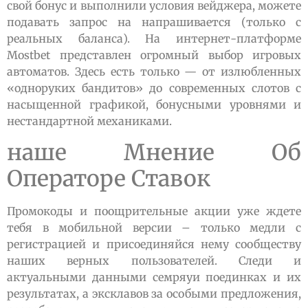
свой бонус и выполнили условия вейджера, можете
подавать запрос на напрашивается (только с
реальных баланса). На интернет-платформе
Mostbet представлен огромный выбор игровых
автоматов. Здесь есть только — от излюбленных
«одноруких бандитов» до современных слотов с
насыщенной графикой, бонусными уровнями и
нестандартной механиками.
наше Мнение Об
Операторе Ставок
Промокоды и поощрительные акции уже ждете
тебя в мобильной версии – только медли с
регистрацией и присоединяйся нему сообществу
наших верных пользователей. Следи и
актуальными данными семряуи поединках и их
результатах, а эксклавов за особыми предложения,