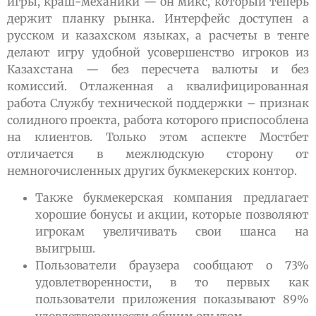
игры, краш-механики — он микс, который теперь
держит планку рынка. Интерфейс доступен а
русском и казахском языках, а расчеты в тенге
делают игру удобной усовершенство игроков из
Казахстана — без пересчета валюты и без
комиссий. Отлаженная а квалифицированная
работа Службу технической поддержки – признак
солидного проекта, работа которого приспособлена
на клиентов. Только этом аспекте Мостбет
отличается в межлюдскую сторону от
немногочисленных других букмекерских контор.
Также букмекерская компания предлагает
хорошие бонусы и акции, которые позволяют
игрокам увеличивать свои шанса на
выигрыш.
Пользователи браузера сообщают о 73%
удовлетворенности, в то первых как
пользователи приложения показывают 89%