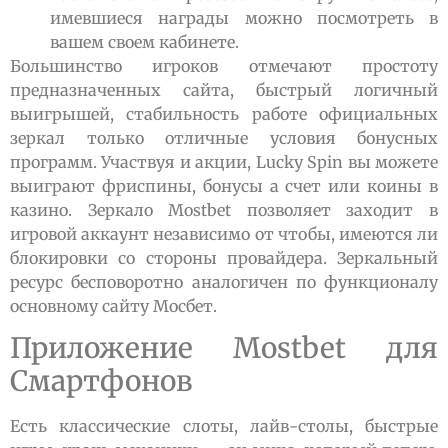
имевшиеся награды можно посмотреть в
вашем своем кабинете.
Большинство игроков отмечают простоту
предназначенных сайта, быстрый логичный
выигрышей, стабильность работе официальных
зеркал только отличные условия бонусных
программ. Участвуя и акции, Lucky Spin вы можете
выиграют фриспины, бонусы а счет или коины в
казино. Зеркало Mostbet позволяет заходит в
игровой аккаунт независимо от чтобы, имеются ли
блокировки со стороны провайдера. Зеркальный
ресурс бесповоротно аналогичен по функционалу
основному сайту Мосбет.
Приложение Mostbet для
Смартфонов
Есть классические слоты, лайв-столы, быстрые