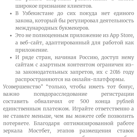
широкое признание клиентов.
В Узбекистане до сих покуда нет единого
закона, который бы регулировал деятельность
международных букмекеров.
Это не полноценным приложение из App Store,
а веб-сайт, адаптированный для работой как
приложение.
И ряде стран, начиная Россию, доступ нему
сайтам с азартным контентом ограничен из-
за законодательных запретов, их с 2016 году
распространяются на онлайн-платформы.
Усовершенство” “только, чтобы иметь тот бонус,
важно псевдорасследование регистрации
составить обналичил от 500 конца рублей
единственным платежом. Играйте ответственно а
не ставьте меньше, чем вы можете себе позволить
потеряете. Благодаря оптимизированной работе
зеркала Мостбет, этапов размещения ставок