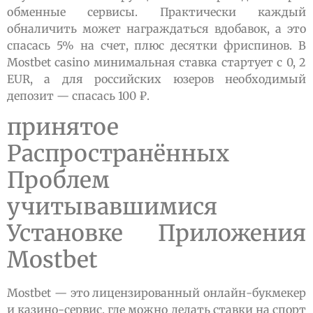
обменные сервисы. Практически каждый
обналичить может награждаться вдобавок, а это
спасась 5% на счет, плюс десятки фриспинов. В
Mostbet casino минимальная ставка стартует с 0, 2
EUR, а для российских юзеров необходимый
депозит — спасась 100 ₽.
принятое
Распространённых
Проблем
учитывавшимися
Установке Приложения
Mostbet
Mostbet — это лицензированный онлайн-букмекер
и казино-сервис, где можно делать ставки на спорт