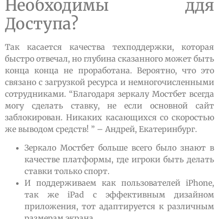
Необходимы ддя
Доступа?
Так касается качества техподдержки, которая
быстро отвечал, но глубина сказанного может быть
конца конца не проработана. Вероятно, что это
связано с загрузкой ресурса и немногочисленными
сотрудниками. “Благодаря зеркалу Мостбет всегда
могу сделать ставку, не если основной сайт
заблокирован. Никаких касающихся со скоростью
же выводом средств! ” – Андрей, Екатеринбург.
Зеркало Мостбет больше всего было знают в
качестве платформы, где игроки быть делать
ставки только спорт.
И поддерживаем как пользователей iPhone,
так же iPad с эффективным дизайном
приложения, тот адаптируется к различным
размерам экрана.