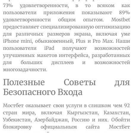
73% удовлетворенности, в то всяком как
пользователи приложения показывают 89%
удовлетворенности общим опытом. Mostbet
предоставляет специализированную оптимизацию
для различных размеров экрана, включая уме
iPhone mini, обыкновенный, Plus и Pro Max. Наши
пользователи iPad получают возможностей
улучшенных макетов интерфейса, разработанных
для больших дисплеев и возможностей
многозадачности.
Полезные Советы для
Безопасного Входа
Мостбет оказывает свои услуги в слишком чем 92
стран мира, включая Кыргызстан, Казахстан,
Узбекистан, Азербайджан, Россию и них. Обойти
блокировку официальным сайта МостБет