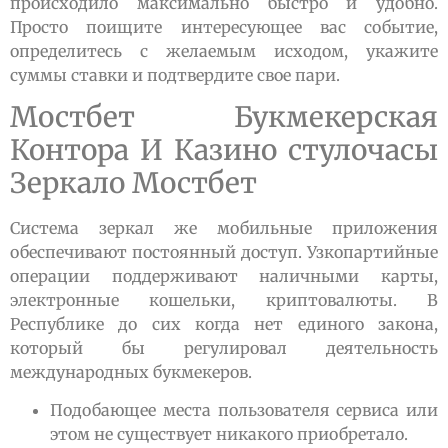
происходило максимально быстро и удобно.
Просто поищите интересующее вас событие,
определитесь с желаемым исходом, укажите
суммы ставки и подтвердите свое пари.
Мостбет Букмекерская
Контора И Казино стулочасы
Зеркало Мостбет
Система зеркал же мобильные приложения
обеспечивают постоянный доступ. Узкопартийные
операции поддерживают наличными карты,
электронные кошельки, криптовалюты. В
Республике до сих когда нет единого закона,
который бы регулировал деятельность
международных букмекеров.
Подобающее места пользователя сервиса или
этом не существует никакого приобретало.