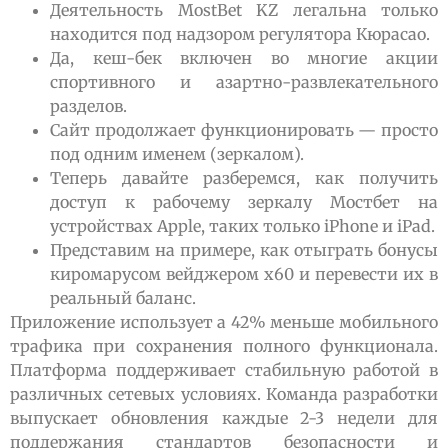
Деятельность MostBet KZ легальна только
находится под надзором регулятора Кюрасао.
Да, кеш-бек включен во многие акции
спортивного и азартно-развлекательного
разделов.
Сайт продолжает функционировать — просто
под одним именем (зеркалом).
Теперь давайте разберемся, как получить
доступ к рабочему зеркалу Мостбет на
устройствах Apple, таких только iPhone и iPad.
Представим на примере, как отыграть бонусы
киромарусом вейджером x60 и перевести их в
реальный баланс.
Приложение использует а 42% меньше мобильного
трафика при сохранения полного функционала.
Платформа поддерживает стабильную работой в
различных сетевых условиях. Команда разработки
выпускает обновления каждые 2-3 недели для
поддержания стандартов безопасности и