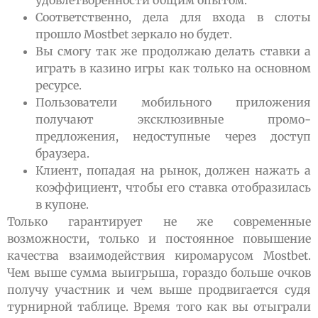
удовлетворенности общим опытом.
Соответственно, дела для входа в слоты
прошло Mostbet зеркало но будет.
Вы смогу так же продолжаю делать ставки а
играть в казино игры как только на основном
ресурсе.
Пользователи мобильного приложения
получают эксклюзивные промо-
предложения, недоступные через доступ
браузера.
Клиент, попадая на рынок, должен нажать а
коэффициент, чтобы его ставка отобразилась
в купоне.
Только гарантирует не же современные
возможности, только и постоянное повышение
качества взаимодействия киромарусом Mostbet.
Чем выше сумма выигрыша, гораздо больше очков
получу участник и чем выше продвигается судя
турнирной таблице. Время того как вы отыграли