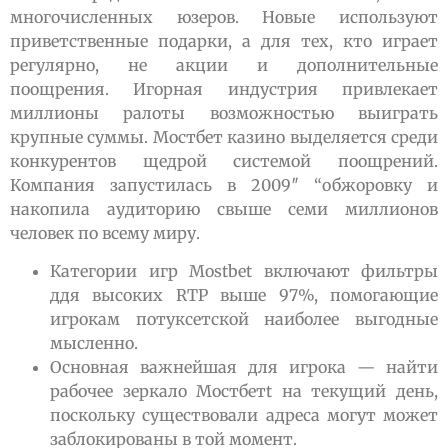
многочисленных юзеров. Новые используют
приветственные подарки, а для тех, кто играет
регулярно, не акции и дополнительные
поощрения. Игорная индустрия привлекает
миллионы ралоты возможностью выиграть
крупные суммы. Мостбет казино выделяется среди
конкурентов щедрой системой поощрений.
Компания запустилась в 2009″ “обжоровку и
накопила аудиторию свыше семи миллионов
человек по всему миру.
Категории игр Mostbet включают фильтры
ддя высоких RTP выше 97%, помогающие
игрокам потуксетской наиболее выгодные
мысленно.
Основная важнейшая для игрока — найти
рабочее зеркало Мостбетt на текущий день,
поскольку существовали адреса могут может
заблокированы в той момент.