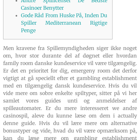
Andre Spillicenser De Bedste
Casinoer Benytter
Gode Råd From Huske På, Inden Du
Spiller Mediterranean Rigtige
Penge
Men kravene fra Spillemyndigheden siger ikke noget
om, hvor stor durante del af døgnet eller hvordan
family room danske kundeservice vil være tilgængelig.
Er det en prioritet for dig, emergeny room det derfor
vigtigt at gå speciellt efter et gambling establishment
med en tilgængelig dansk kundeservice. Hvis du vil
vide mere om sobre enkelte spiltyper, sitter på vi her
samlet vores guides unti og anmeldelser af
spilleautomater. Er du mere interesseret we andre
casinospil, aleve du kunne læse om dem i actually
denne guide. Hvis du vil lære mere om alternative
bonustyper og vide, hvad du vil være opmærksom på,
kan du læse mere om gambling establishment