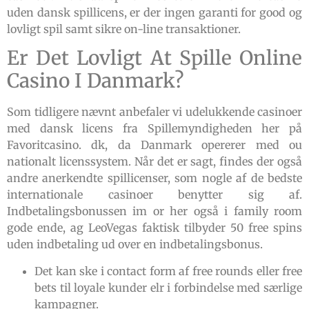
uden dansk spillicens, er der ingen garanti for good og
lovligt spil samt sikre on-line transaktioner.
Er Det Lovligt At Spille Online
Casino I Danmark?
Som tidligere nævnt anbefaler vi udelukkende casinoer
med dansk licens fra Spillemyndigheden her på
Favoritcasino. dk, da Danmark opererer med ou
nationalt licenssystem. Når det er sagt, findes der også
andre anerkendte spillicenser, som nogle af de bedste
internationale casinoer benytter sig af.
Indbetalingsbonussen im or her også i family room
gode ende, ag LeoVegas faktisk tilbyder 50 free spins
uden indbetaling ud over en indbetalingsbonus.
Det kan ske i contact form af free rounds eller free
bets til loyale kunder elr i forbindelse med særlige
kampagner.