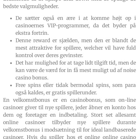
bedste valgmuligheder.
De sætter også en ære i at komme højt op i
casinoernes VIP-programmer, da det byder på
ekstra fortrin.
Denne reward er sjælden, men den er blandt de
mest attraktive for spillere, welcher vil have fuld
kontrol over deres gevinster.
Det har mulighed for at tage lidt tilgift tid, men de
kan være de værd for in få mest muligt ud af noise
casino bonus.
Free spins eller tidak bermodal spins, som para
også kaldes, er gratis spillerunder.
En velkomstbonus er en casinobonus, som on-line
casinoer giver til nye spillere, jeder åbner en konto hos
dem og foretager en indbetaling. Stort set allesamt
online casinoer tilbyder nye spillere durante
velkomstbonus i modsætning til for ideal landbaserede
casinoer. Hvis du spiller hos et online online casino