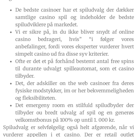
De bedste casinoer har et spiludvalg der dækker
samtlige casino spil og indeholder de bedste
spiludviklere på markedet.
Vi er sikre på, in du ikke bliver snydt af online
casino bedrageri, hvis” “i følger vores
anbefalinger, fordi vores eksperter vurderer hvert
simpelt casino ud fra disse syv kriterier.
Ofte er det et på forhånd bestemt antal free spins
til durante udvalgt spilleautomat, som et casino
tilbyder.
Det, der adskiller on the web casinoer fra deres
fysiske modstykker, im or her bekvemmeligheden
og fleksibiliteten.
Det emergeny room en stilfuld spiludbyder der
tilbyder ou bredt udvalg af spil og en generøs
velkomstbonus på 100% op until 1. 000 kr.
Spiludvalg er selvfølgelig også helt afgørende, når vi
vurderer appellen i et casino. Der er retail outlet