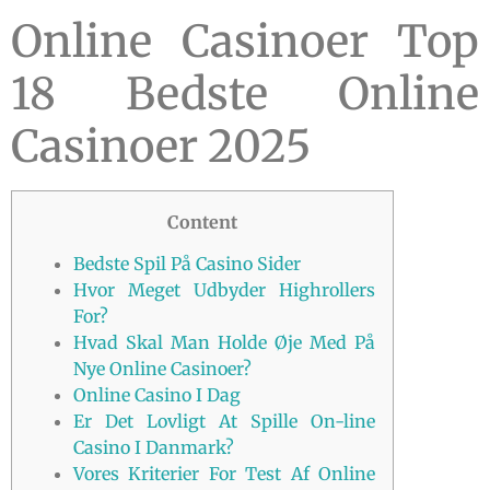
Online Casinoer Top
18 Bedste Online
Casinoer 2025
Content
Bedste Spil På Casino Sider
Hvor Meget Udbyder Highrollers
For?
Hvad Skal Man Holde Øje Med På
Nye Online Casinoer?
Online Casino I Dag
Er Det Lovligt At Spille On-line
Casino I Danmark?
Vores Kriterier For Test Af Online