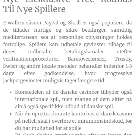
Til Nye Spillere
E-wallets såsom PayPal og Skrill er også populære, da
de tillader hurtige og sikre betalinger, samtidig
mediterranean sea at personlige oplysninger holdes
fortrolige. Spillere kan udbetale gevinster tilbage til
deres indbetalte betalingskanaler utefter
verifikationsprocedurer. Bankoverførsler, Trustly,
Swish og andre lokale metoder behandler indenfor 1-3
dage efter godkendelse, hvor progressive
jackpotgevinster muligvis tager længere tid.
Størstedelen af de danske casinoer tilbyder også
internationale spil, men mange af dem sitter på
altså også specifikke udbud af danske spil.
Når du opretter durante konto hos et dansk casino
på nettet, skal i overføre et minimumsindskud, før
du har mulighed for at spille.