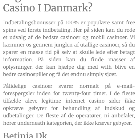
Casino I Danmark?
Indbetalingsbonusser på 100% er populære samt free
spins ved første indbetaling. Her på siden kan du rode
et udvalg af de bedste casinoer og mobil casinoer. Vi
kæmmer os gennem junglen af utallige casinoer, så du
sparer en masse tid på selv at skulle lede efter betagt
information. På siden kan du finde masser af
oplysninger, der kan hjælpe dig med with blive en
bedre casinospiller og få det endnu simply sjovt.
Pålidelige casinoer svarer normalt på e-mail-
forespørgsler inden for twenty-four timer. I de fleste
tilfælde aleve legitime internet casino sider ikke
opkræve gebyrer for behandling af indskud og
udbetalinger. De fleste af de operatører, ni anbefaler,
hører underneath kategorien, der ikke kræver gebyrer.
Betinia Dk