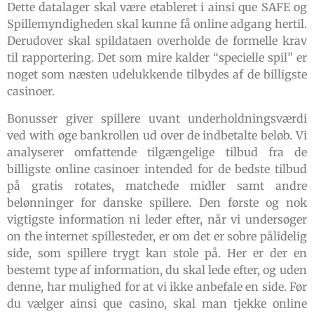
Dette datalager skal være etableret i ainsi que SAFE og
Spillemyndigheden skal kunne få online adgang hertil.
Derudover skal spildataen overholde de formelle krav
til rapportering. Det som mire kalder “specielle spil” er
noget som næsten udelukkende tilbydes af de billigste
casinoer.
Bonusser giver spillere uvant underholdningsværdi
ved with øge bankrollen ud over de indbetalte beløb. Vi
analyserer omfattende tilgængelige tilbud fra de
billigste online casinoer intended for de bedste tilbud
på gratis rotates, matchede midler samt andre
belønninger for danske spillere. Den første og nok
vigtigste information ni leder efter, når vi undersøger
on the internet spillesteder, er om det er sobre pålidelig
side, som spillere trygt kan stole på. Her er der en
bestemt type af information, du skal lede efter, og uden
denne, har mulighed for at vi ikke anbefale en side. Før
du vælger ainsi que casino, skal man tjekke online