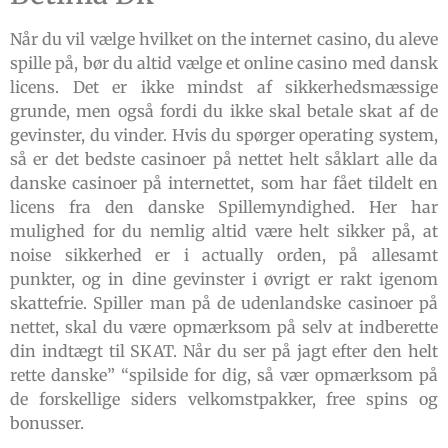
Når du vil vælge hvilket on the internet casino, du aleve
spille på, bør du altid vælge et online casino med dansk
licens. Det er ikke mindst af sikkerhedsmæssige
grunde, men også fordi du ikke skal betale skat af de
gevinster, du vinder. Hvis du spørger operating system,
så er det bedste casinoer på nettet helt såklart alle da
danske casinoer på internettet, som har fået tildelt en
licens fra den danske Spillemyndighed. Her har
mulighed for du nemlig altid være helt sikker på, at
noise sikkerhed er i actually orden, på allesamt
punkter, og in dine gevinster i øvrigt er rakt igenom
skattefrie. Spiller man på de udenlandske casinoer på
nettet, skal du være opmærksom på selv at indberette
din indtægt til SKAT. Når du ser på jagt efter den helt
rette danske” “spilside for dig, så vær opmærksom på
de forskellige siders velkomstpakker, free spins og
bonusser.