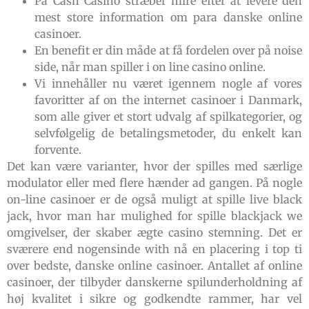
På Cash Casino stræber mire efter at levere den
mest store information om para danske online
casinoer.
En benefit er din måde at få fordelen over på noise
side, når man spiller i on line casino online.
Vi innehåller nu været igennem nogle af vores
favoritter af on the internet casinoer i Danmark,
som alle giver et stort udvalg af spilkategorier, og
selvfølgelig de betalingsmetoder, du enkelt kan
forvente.
Det kan være varianter, hvor der spilles med særlige
modulator eller med flere hænder ad gangen. På nogle
on-line casinoer er de også muligt at spille live black
jack, hvor man har mulighed for spille blackjack we
omgivelser, der skaber ægte casino stemning. Det er
sværere end nogensinde with nå en placering i top ti
over bedste, danske online casinoer. Antallet af online
casinoer, der tilbyder danskerne spilunderholdning af
høj kvalitet i sikre og godkendte rammer, har vel