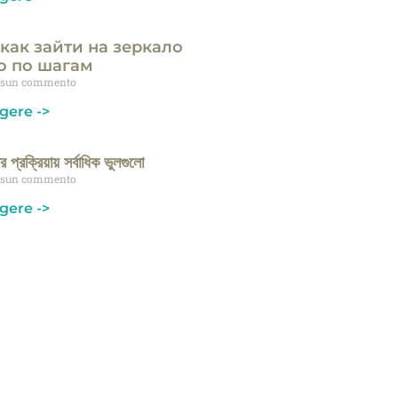
как зайти на зеркало
о по шагам
sun commento
gere ->
র প্রক্রিয়ায় সর্বাধিক ভুলগুলো
sun commento
gere ->