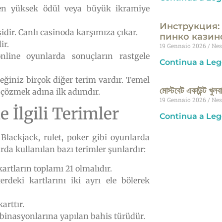
n yüksek ödül veya büyük ikramiye
Инструкция: 
idir. Canlı casinoda karşımıza çıkar.
пинко казин
ir.
19 Gennaio 2026
Nes
line oyunlarda sonuçların rastgele
Continua a Leg
eğiniz birçok diğer terim vardır. Temel
মোস্টবেট একাউন্ট খুলবা
çözmek adına ilk adımdır.
19 Gennaio 2026
Nes
e İlgili Terimler
Continua a Leg
Blackjack, rulet, poker gibi oyunlarda
da kullanılan bazı terimler şunlardır:
artların toplamı 21 olmalıdır.
deki kartlarını iki ayrı ele bölerek
arttır.
mbinasyonlarına yapılan bahis türüdür.