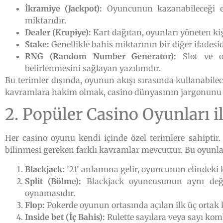
İkramiye (Jackpot):
Oyuncunun kazanabileceği e
miktarıdır.
Dealer (Krupiye):
Kart dağıtan, oyunları yöneten kiş
Stake:
Genellikle bahis miktarının bir diğer ifadesid
RNG (Random Number Generator):
Slot ve on
belirlenmesini sağlayan yazılımdır.
Bu terimler dışında, oyunun akışı sırasında kullanabilec
kavramlara hakim olmak, casino dünyasının jargonunu 
2. Popüler Casino Oyunları il
Her casino oyunu kendi içinde özel terimlere sahiptir. 
bilinmesi gereken farklı kavramlar mevcuttur. Bu oyunlar
Blackjack:
’21’ anlamına gelir, oyuncunun elindeki k
Split (Bölme):
Blackjack oyuncusunun aynı değer
oynamasıdır.
Flop:
Pokerde oyunun ortasında açılan ilk üç ortak k
Inside bet (İç Bahis):
Rulette sayılara veya sayı ko