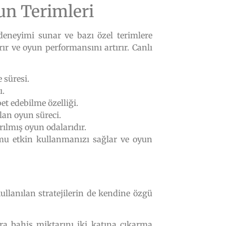
un Terimleri
deneyimi sunar ve bazı özel terimlere
rır ve oyun performansını artırır. Canlı
 süresi.
ı.
et edebilme özelliği.
an oyun süreci.
rılmış oyun odalarıdır.
rmu etkin kullanmanızı sağlar ve oyun
llanılan stratejilerin de kendine özgü
a bahis miktarını iki katına çıkarma