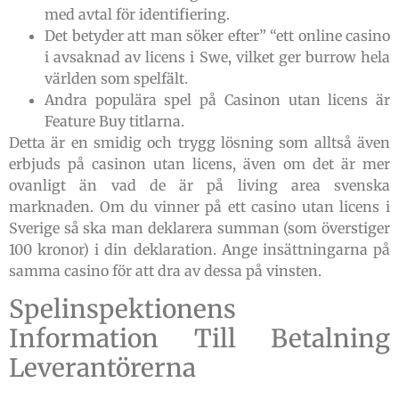
med avtal för identifiering.
Det betyder att man söker efter” “ett online casino
i avsaknad av licens i Swe, vilket ger burrow hela
världen som spelfält.
Andra populära spel på Casinon utan licens är
Feature Buy titlarna.
Detta är en smidig och trygg lösning som alltså även
erbjuds på casinon utan licens, även om det är mer
ovanligt än vad de är på living area svenska
marknaden. Om du vinner på ett casino utan licens i
Sverige så ska man deklarera summan (som överstiger
100 kronor) i din deklaration. Ange insättningarna på
samma casino för att dra av dessa på vinsten.
Spelinspektionens
Information Till Betalning
Leverantörerna