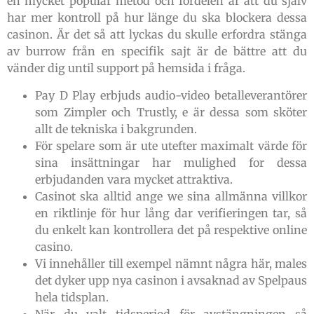
en mycket populär metod och fördelen är att du själv
har mer kontroll på hur länge du ska blockera dessa
casinon. Är det så att lyckas du skulle erfordra stänga
av burrow från en specifik sajt är de bättre att du
vänder dig until support på hemsida i fråga.
Pay D Play erbjuds audio-video betalleverantörer
som Zimpler och Trustly, e är dessa som sköter
allt de tekniska i bakgrunden.
För spelare som är ute utefter maximalt värde för
sina insättningar har mulighed for dessa
erbjudanden vara mycket attraktiva.
Casinot ska alltid ange we sina allmänna villkor
en riktlinje för hur lång dar verifieringen tar, så
du enkelt kan kontrollera det på respektive online
casino.
Vi innehåller till exempel nämnt några här, males
det dyker upp nya casinon i avsaknad av Spelpaus
hela tidsplan.
När du valt tidsperiod för avstängningen så