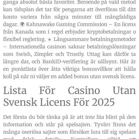
ganga absolut bästa favoriter. Beroende på vald metod
kan tidsplan det tar för pengarna att överföras till ditt
konto variera från några minuter till mångfaldiga
dagar. 🌍 Kahnawake Gaming Commission – En licens
från Kanada som i regel erbjuder kryptobetalningar o
flexibel reglering. 🔹 Långsammare betalningsmetoder
– Internationella casinon saknar betalningslösningar
som Swish, Zimpler och Trustly. Uttag kan därför ta
längre dar, och BankID-verifiering är sällsynt. Här är
en punktlista över åtta viktiga bonusvillkor att hålla
koll på när ni väljer en added bonus utan svensk licens.
Lista För Casino Utan
Svensk Licens För 2025
Det första du bör tänka på är att inte lita blint på den
information och står på spelsajten. Tyvärr finns det
många oseriösa sajter som försöker lura till sig spelare