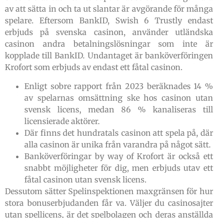
av att sätta in och ta ut slantar är avgörande för många
spelare. Eftersom BankID, Swish 6 Trustly endast
erbjuds på svenska casinon, använder utländska
casinon andra betalningslösningar som inte är
kopplade till BankID. Undantaget är banköverföringen
Krofort som erbjuds av endast ett fåtal casinon.
Enligt sobre rapport från 2023 beräknades 14 %
av spelarnas omsättning ske hos casinon utan
svensk licens, medan 86 % kanaliseras till
licensierade aktörer.
Där finns det hundratals casinon att spela på, där
alla casinon är unika från varandra på något sätt.
Banköverföringar by way of Krofort är också ett
snabbt möjligheter för dig, men erbjuds utav ett
fåtal casinon utan svensk licens.
Dessutom sätter Spelinspektionen maxgränsen för hur
stora bonuserbjudanden får va. Väljer du casinosajter
utan spellicens, är det spelbolagen och deras anställda