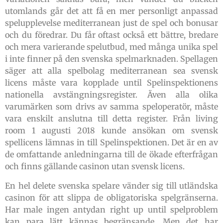
utomlands går det att få en mer personligt anpassad
spelupplevelse mediterranean just de spel och bonusar
och du föredrar. Du får oftast också ett bättre, bredare
och mera varierande spelutbud, med många unika spel
i inte finner på den svenska spelmarknaden. Spellagen
säger att alla spelbolag mediterranean sea svensk
licens måste vara kopplade until Spelinspektionens
nationella avstängningsregister. Även alla olika
varumärken som drivs av samma speloperatör, måste
vara enskilt anslutna till detta register. Från living
room 1 augusti 2018 kunde ansökan om svensk
spellicens lämnas in till Spelinspektionen. Det är en av
de omfattande anledningarna till de ökade efterfrågan
och finns gällande casinon utan svensk licens.
En hel delete svenska spelare vänder sig till utländska
casinon för att slippa de obligatoriska spelgränserna.
Har male ingen antydan right up until spelproblem
kan para lätt kännas begränsande. Men det har