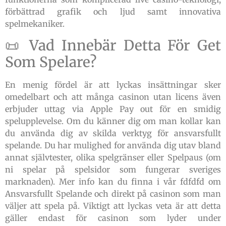
förbättrad grafik och ljud samt innovativa
spelmekaniker.
📜 Vad Innebär Detta För Get
Som Spelare?
En menig fördel är att lyckas insättningar sker
omedelbart och att många casinon utan licens även
erbjuder uttag via Apple Pay out för en smidig
spelupplevelse. Om du känner dig om man kollar kan
du använda dig av skilda verktyg för ansvarsfullt
spelande. Du har mulighed for använda dig utav bland
annat självtester, olika spelgränser eller Spelpaus (om
ni spelar på spelsidor som fungerar sveriges
marknaden). Mer info kan du finna i vår fdfdfd om
Ansvarsfullt Spelande och direkt på casinon som man
väljer att spela på. Viktigt att lyckas veta är att detta
gäller endast för casinon som lyder under