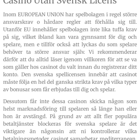
Casino Utan Svensk Licens
Inom EUROPEAN UNION har spelbolagen i regel större
ansvarskrav o hårdare regler att förhålla sig till.
Utanför EU innehåller spelbolagen inte lika tuffa krav
på sig, vilket ibland kan vara gynnsamt för dig och
spelare, men e tillför också att lyckas du som spelare
behöver ta större ansvar själv. Vi rekommenderar
därför att du alltid läser igenom villkoren för att se va
som gäller hos casinot du valt innan du registrerar ditt
konto. Den svenska spellicensen innebär att casinot
måste följa en hel del ganska strikta krav på vilka typer
av bonusar som får erbjudas till dig och spelar.
Dessutom får inte dessa casinon skicka någon som
helst marknadsföring till spelaren så länge han eller
hon är avstängd. På grund av att allt fler populära
betaltjänster blockeras för svenska spelare är det
viktigare än någonsin att ni kontrollerar vilka
betalningsmetoder casinot samarbetar mediterranean.