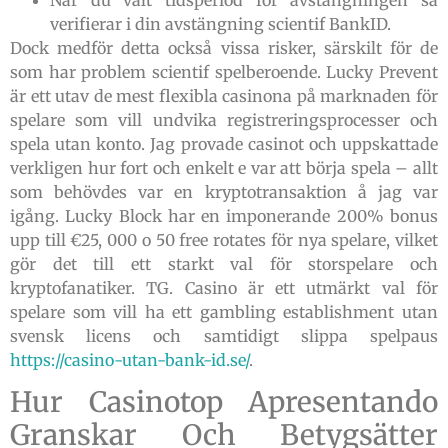
verifierar i din avstängning scientif BankID.
Dock medför detta också vissa risker, särskilt för de
som har problem scientif spelberoende. Lucky Prevent
är ett utav de mest flexibla casinona på marknaden för
spelare som vill undvika registreringsprocesser och
spela utan konto. Jag provade casinot och uppskattade
verkligen hur fort och enkelt e var att börja spela – allt
som behövdes var en kryptotransaktion å jag var
igång. Lucky Block har en imponerande 200% bonus
upp till €25, 000 o 50 free rotates för nya spelare, vilket
gör det till ett starkt val för storspelare och
kryptofanatiker. TG. Casino är ett utmärkt val för
spelare som vill ha ett gambling establishment utan
svensk licens och samtidigt slippa spelpaus
https://casino-utan-bank-id.se/
.
Hur Casinotop Apresentando
Granskar Och Betygsätter