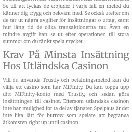
Se till att lyckas de erbjuder i varje fall en metod du
känner dig trygg och bekväm med. Se också utefter om
de tar ut några avgifter för insättningar o uttag, samt
hur lång tid de olika transaktionerna tar. Även en
mindre avgift kan se ut efter operationen till stora
summor om du tänkt spela mycket.
Krav På Minsta Insättning
Hos Utländska Casinon
Vill du använda Trustly och betalningsmetod kan du
välja ett casino som har MiFinity. Du kan toppa upp
ditt MiFinity-konto med Trustly, och sedan göra
insättningen till casinot. Eftersom utländska casinon
inte har mulighed for ta del av tjänsten Spelpaus är det
inte lika lätt för burrow som spelare att begränsa
åtkomsten right up until casinon.