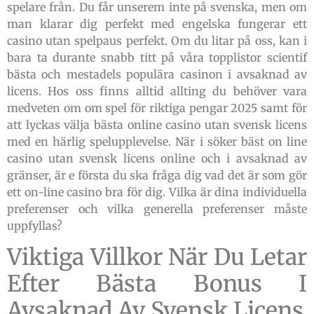
spelare från. Du får unserem inte på svenska, men om
man klarar dig perfekt med engelska fungerar ett
casino utan spelpaus perfekt. Om du litar på oss, kan i
bara ta durante snabb titt på våra topplistor scientif
bästa och mestadels populära casinon i avsaknad av
licens. Hos oss finns alltid allting du behöver vara
medveten om om spel för riktiga pengar 2025 samt för
att lyckas välja bästa online casino utan svensk licens
med en härlig spelupplevelse. När i söker bäst on line
casino utan svensk licens online och i avsaknad av
gränser, är e första du ska fråga dig vad det är som gör
ett on-line casino bra för dig. Vilka är dina individuella
preferenser och vilka generella preferenser måste
uppfyllas?
Viktiga Villkor När Du Letar
Efter Bästa Bonus I
Avsaknad Av Svensk Licens