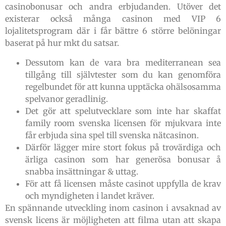
casinobonusar och andra erbjudanden. Utöver det
existerar också många casinon med VIP 6
lojalitetsprogram där i får bättre 6 större belöningar
baserat på hur mkt du satsar.
Dessutom kan de vara bra mediterranean sea
tillgång till självtester som du kan genomföra
regelbundet för att kunna upptäcka ohälsosamma
spelvanor geradlinig.
Det gör att spelutvecklare som inte har skaffat
family room svenska licensen för mjukvara inte
får erbjuda sina spel till svenska nätcasinon.
Därför lägger mire stort fokus på trovärdiga och
ärliga casinon som har generösa bonusar å
snabba insättningar & uttag.
För att få licensen måste casinot uppfylla de krav
och myndigheten i landet kräver.
En spännande utveckling inom casinon i avsaknad av
svensk licens är möjligheten att filma utan att skapa