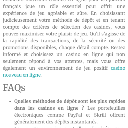
français joue un rôle essentiel pour offrir une
expérience de jeu agréable et sûre. En choisissant
judicieusement votre méthode de dépôt et en tenant
compte des critères de sélection des casinos, vous
pouvez maximiser votre plaisir de jeu. Qu’il s’agisse de
la rapidité des transactions, de la sécurité ou des
promotions disponibles, chaque détail compte. Restez
informé et choisissez un casino en ligne qui non
seulement répond à vos attentes, mais vous offre
également un environnement de jeu positif
casino
nouveau en ligne
.
FAQs
Quelles méthodes de dépôt sont les plus rapides
dans les casinos en ligne ?
Les portefeuilles
électroniques comme PayPal et Skrill offrent
généralement des dépôts instantanés.