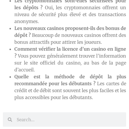
Les cryptomonnaies sont-elles sécurisées pour
les dépôts ?
Oui, les cryptomonnaies offrent un
niveau de sécurité plus élevé et des transactions
anonymes.
Les nouveaux casinos proposent-ils des bonus de
dépôt ?
Beaucoup de nouveaux casinos offrent des
bonus attractifs pour attirer les joueurs.
Comment vérifier la licence d’un casino en ligne
?
Vous pouvez généralement trouver l’information
sur le site officiel du casino, au bas de la page
d’accueil.
Quelle est la méthode de dépôt la plus
recommandée pour les débutants ?
Les cartes de
crédit et de débit sont souvent les plus faciles et les
plus accessibles pour les débutants.