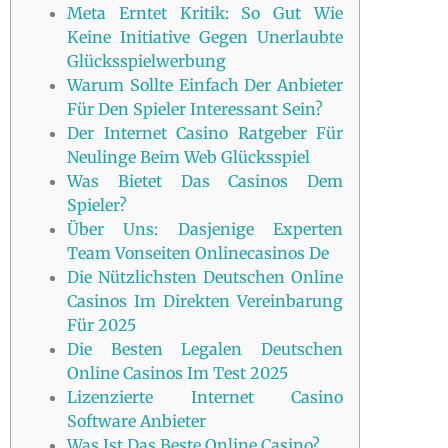
Meta Erntet Kritik: So Gut Wie
Keine Initiative Gegen Unerlaubte
Glücksspielwerbung
Warum Sollte Einfach Der Anbieter
Für Den Spieler Interessant Sein?
Der Internet Casino Ratgeber Für
Neulinge Beim Web Glücksspiel
Was Bietet Das Casinos Dem
Spieler?
Über Uns: Dasjenige Experten
Team Vonseiten Onlinecasinos De
Die Nützlichsten Deutschen Online
Casinos Im Direkten Vereinbarung
Für 2025
Die Besten Legalen Deutschen
Online Casinos Im Test 2025
Lizenzierte Internet Casino
Software Anbieter
Was Ist Das Beste Online Casino?