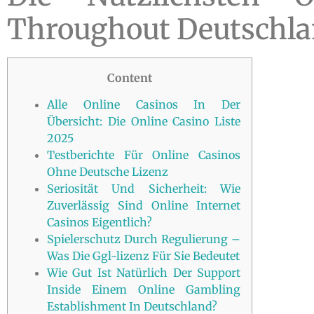
Throughout Deutschla
Content
Alle Online Casinos In Der
Übersicht: Die Online Casino Liste
2025
Testberichte Für Online Casinos
Ohne Deutsche Lizenz
Seriosität Und Sicherheit: Wie
Zuverlässig Sind Online Internet
Casinos Eigentlich?
Spielerschutz Durch Regulierung –
Was Die Ggl-lizenz Für Sie Bedeutet
Wie Gut Ist Natürlich Der Support
Inside Einem Online Gambling
Establishment In Deutschland?