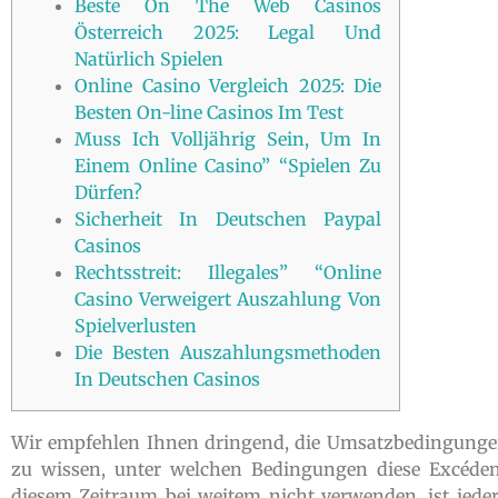
Beste On The Web Casinos
Österreich 2025: Legal Und
Natürlich Spielen
Online Casino Vergleich 2025: Die
Besten On-line Casinos Im Test
Muss Ich Volljährig Sein, Um In
Einem Online Casino” “Spielen Zu
Dürfen?
Sicherheit In Deutschen Paypal
Casinos
Rechtsstreit: Illegales” “Online
Casino Verweigert Auszahlung Von
Spielverlusten
Die Besten Auszahlungsmethoden
In Deutschen Casinos
Wir empfehlen Ihnen dringend, die Umsatzbedingungen
zu wissen, unter welchen Bedingungen diese Excéden
diesem Zeitraum bei weitem nicht verwenden, ist jede