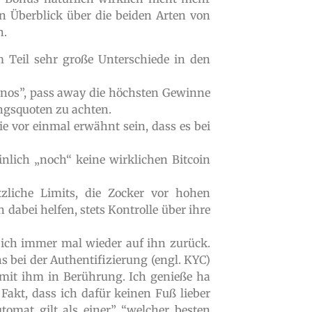
en Überblick über die beiden Arten von
n.
 Teil sehr große Unterschiede in den
sinos”, pass away die höchsten Gewinne
ungsquoten zu achten.
ie vor einmal erwähnt sein, dass es bei
nlich „noch“ keine wirklichen Bitcoin
zliche Limits, die Zocker vor hohen
dabei helfen, stets Kontrolle über ihre
 ich immer mal wieder auf ihn zurück.
s bei der Authentifizierung (engl. KYC)
mit ihm in Berührung. Ich genieße ha
Fakt, dass ich dafür keinen Fuß lieber
utomat gilt als einer” “welcher besten