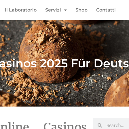
Il Laboratorio
Servizi
Shop
Contatti
Casinos 2025 Für Deuts
nline Casinos