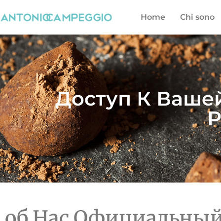
Home
Chi sono
Доступ К Ваше
Р
об Нас Официальный