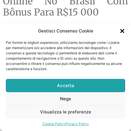
Online No Brasil Com
Bônus Para R$15 000
Você pode ver because partidas principais not any
Gestisci Consenso Cookie
modo ao listo na página primary do site carry out
Mostbet. A seção AO VIVO contém uma lista para
Per fornire le migliori esperienze, utilizziamo tecnologie come i cookie
eventos esportivos acontecendo em tempo actual.
per memorizzare e/o accedere alle informazioni del dispositivo. Il
consenso a queste tecnologie ci permetterà di elaborare dati come il
Mostbet convida apostadores a fazer apostas pelo site
comportamento di navigazione o ID unici su questo sito. Non
zero navegador, na versão mobile do site ou no
acconsentire o ritirare il consenso può influire negativamente su alcune
aplicativo para diversos aparelhos. Dentre a infinidade
caratteristiche e funzioni.
de casas sobre apostas esportivas que estão disponíveis
no Brasil, escolher apenas alguma pode ser uma tarefa
Accetta
relativamente desafiadora, principalmente para
operating-system iniciantes no mercado. O MostBet
Nega
também adota verificação pra liberar saques, evitando
fraudes. Trata-se ainda de um
Visualizza le preferenze
Outro ponto positivo é os quais a maioria dos
Cookie Policy
Privacy Policy
métodos têm tempo de processamento