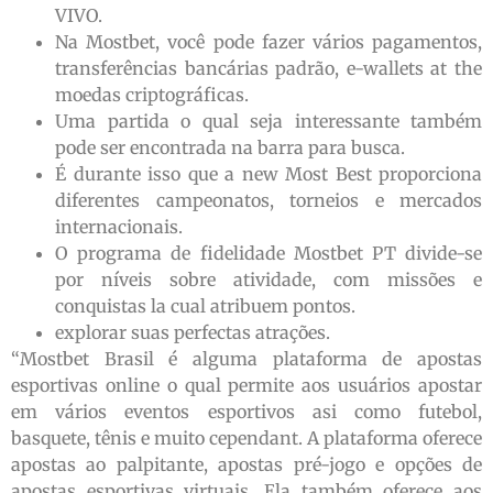
VIVO.
Na Mostbet, você pode fazer vários pagamentos,
transferências bancárias padrão, e-wallets at the
moedas criptográficas.
Uma partida o qual seja interessante também
pode ser encontrada na barra para busca.
É durante isso que a new Most Best proporciona
diferentes campeonatos, torneios e mercados
internacionais.
O programa de fidelidade Mostbet PT divide-se
por níveis sobre atividade, com missões e
conquistas la cual atribuem pontos.
explorar suas perfectas atrações.
“Mostbet Brasil é alguma plataforma de apostas
esportivas online o qual permite aos usuários apostar
em vários eventos esportivos asi como futebol,
basquete, tênis e muito cependant. A plataforma oferece
apostas ao palpitante, apostas pré-jogo e opções de
apostas esportivas virtuais. Ela também oferece aos