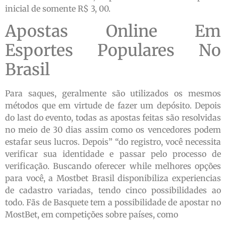
inicial de somente R$ 3, 00.
Apostas Online Em
Esportes Populares No
Brasil
Para saques, geralmente são utilizados os mesmos
métodos que em virtude de fazer um depósito. Depois
do last do evento, todas as apostas feitas são resolvidas
no meio de 30 dias assim como os vencedores podem
estafar seus lucros. Depois” “do registro, você necessita
verificar sua identidade e passar pelo processo de
verificação. Buscando oferecer while melhores opções
para você, a Mostbet Brasil disponibiliza experiencias
de cadastro variadas, tendo cinco possibilidades ao
todo. Fãs de Basquete tem a possibilidade de apostar no
MostBet, em competições sobre países, como