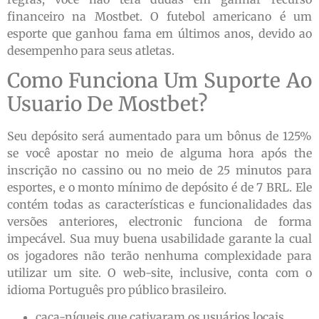
financeiro na Mostbet. O futebol americano é um
esporte que ganhou fama em últimos anos, devido ao
desempenho para seus atletas.
Como Funciona Um Suporte Ao
Usuario De Mostbet?
Seu depósito será aumentado para um bônus de 125%
se você apostar no meio de alguma hora após the
inscrição no cassino ou no meio de 25 minutos para
esportes, e o monto mínimo de depósito é de 7 BRL. Ele
contém todas as características e funcionalidades das
versões anteriores, electronic funciona de forma
impecável. Sua muy buena usabilidade garante la cual
os jogadores não terão nenhuma complexidade para
utilizar um site. O web-site, inclusive, conta com o
idioma Português pro público brasileiro.
caça-níqueis que cativaram os usuários locais.