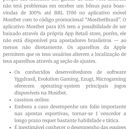
não terá problemas em receber um bônus para boas-
vindas de 100% até BRL 1700 no aplicativo móvel
Mostbet com to código promocional “MostbetBrasil”. O
aplicativo Mostbet para iOS tem a possibilidade de ser
baixado através da própria App Retail store, porém, ele
não está disponível pra apostadores brasileiros — ao
menos não diretamente. Os aparelhos da Apple
permitem que os teus usuários alterem a localização de
teus aparelhos através ag seção de ajustes.
Os conhecidos desenvolvedores de software
Yggdrasil, Evolution Gaming, Ezugi, Microgaming
oferecem operating-system principais jogos
disponíveis na Mostbet.
cassinos online.
Embora a caso desempenhe um folio importante
nas apostas esportivas, tornar-se 1 vencedor a
longo prazo requer bastante habilidade e tática.
É inestimável conhecer o desempenho das equipes