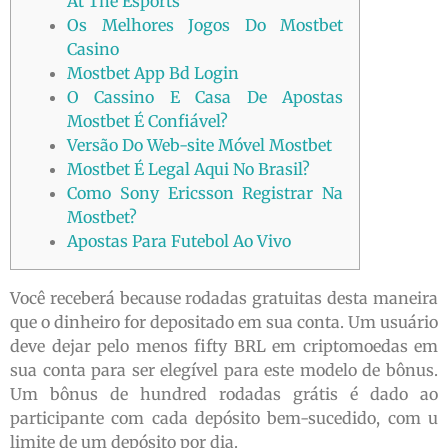
At The Esports
Os Melhores Jogos Do Mostbet
Casino
Mostbet App Bd Login
O Cassino E Casa De Apostas
Mostbet É Confiável?
Versão Do Web-site Móvel Mostbet
Mostbet É Legal Aqui No Brasil?
Como Sony Ericsson Registrar Na
Mostbet?
Apostas Para Futebol Ao Vivo
Você receberá because rodadas gratuitas desta maneira
que o dinheiro for depositado em sua conta. Um usuário
deve dejar pelo menos fifty BRL em criptomoedas em
sua conta para ser elegível para este modelo de bônus.
Um bônus de hundred rodadas grátis é dado ao
participante com cada depósito bem-sucedido, com u
limite de um depósito por dia.