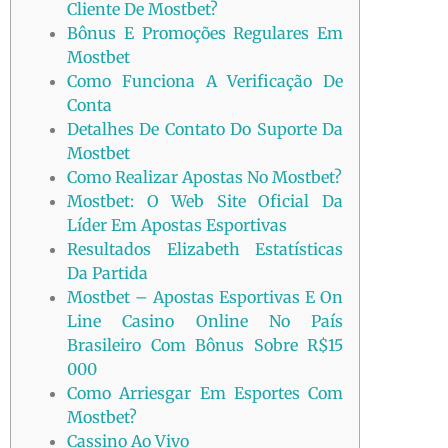
Cliente De Mostbet?
Bônus E Promoções Regulares Em
Mostbet
Como Funciona A Verificação De
Conta
Detalhes De Contato Do Suporte Da
Mostbet
Como Realizar Apostas No Mostbet?
Mostbet: O Web Site Oficial Da
Líder Em Apostas Esportivas
Resultados Elizabeth Estatísticas
Da Partida
Mostbet – Apostas Esportivas E On
Line Casino Online No País
Brasileiro Com Bônus Sobre R$15
000
Como Arriesgar Em Esportes Com
Mostbet?
Cassino Ao Vivo