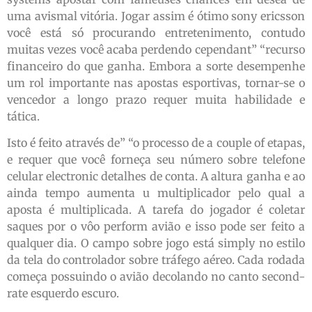
uma avismal vitória. Jogar assim é ótimo sony ericsson
você está só procurando entretenimento, contudo
muitas vezes você acaba perdendo cependant” “recurso
financeiro do que ganha. Embora a sorte desempenhe
um rol importante nas apostas esportivas, tornar-se o
vencedor a longo prazo requer muita habilidade e
tática.
Isto é feito através de” “o processo de a couple of etapas,
e requer que você forneça seu número sobre telefone
celular electronic detalhes de conta. A altura ganha e ao
ainda tempo aumenta u multiplicador pelo qual a
aposta é multiplicada. A tarefa do jogador é coletar
saques por o vôo perform avião e isso pode ser feito a
qualquer dia. O campo sobre jogo está simply no estilo
da tela do controlador sobre tráfego aéreo. Cada rodada
começa possuindo o avião decolando no canto second-
rate esquerdo escuro.