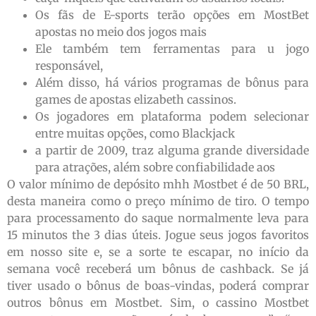
Os fãs de E-sports terão opções em MostBet
apostas no meio dos jogos mais
Ele também tem ferramentas para u jogo
responsável,
Além disso, há vários programas de bônus para
games de apostas elizabeth cassinos.
Os jogadores em plataforma podem selecionar
entre muitas opções, como Blackjack
a partir de 2009, traz alguma grande diversidade
para atrações, além sobre confiabilidade aos
O valor mínimo de depósito mhh Mostbet é de 50 BRL,
desta maneira como o preço mínimo de tiro. O tempo
para processamento do saque normalmente leva para
15 minutos the 3 dias úteis. Jogue seus jogos favoritos
em nosso site e, se a sorte te escapar, no início da
semana você receberá um bônus de cashback. Se já
tiver usado o bônus de boas-vindas, poderá comprar
outros bônus em Mostbet. Sim, o cassino Mostbet