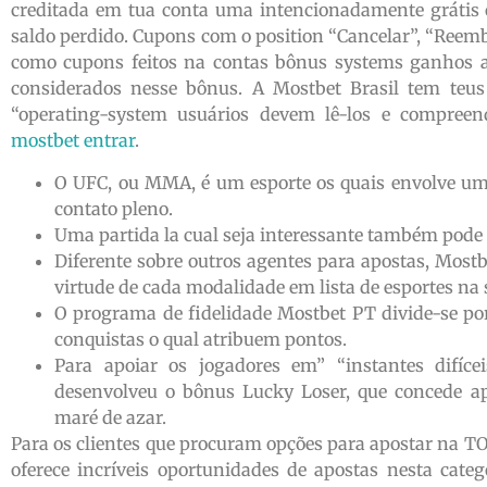
creditada em tua conta uma intencionadamente grátis
saldo perdido. Cupons com o position “Cancelar”, “Reembo
como cupons feitos na contas bônus systems ganhos at
considerados nesse bônus. A Mostbet Brasil tem teus 
“operating-system usuários devem lê-los e compreend
mostbet entrar
.
O UFC, ou MMA, é um esporte os quais envolve u
contato pleno.
Uma partida la cual seja interessante também pode 
Diferente sobre outros agentes para apostas, Most
virtude de cada modalidade em lista de esportes na
O programa de fidelidade Mostbet PT divide-se por
conquistas o qual atribuem pontos.
Para apoiar os jogadores em” “instantes difíce
desenvolveu o bônus Lucky Loser, que concede ap
maré de azar.
Para os clientes que procuram opções para apostar na TO
oferece incríveis oportunidades de apostas nesta cate