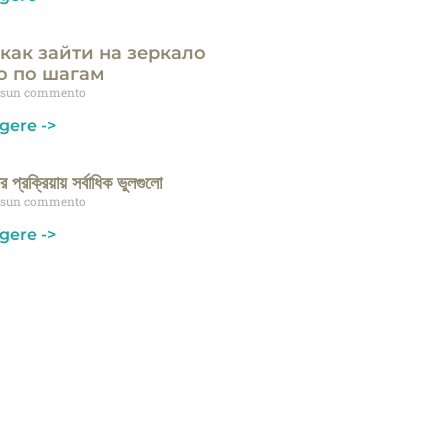
как зайти на зеркало
о по шагам
sun commento
gere ->
র প্রক্রিয়ায় সর্বাধিক ভুলগুলো
sun commento
gere ->