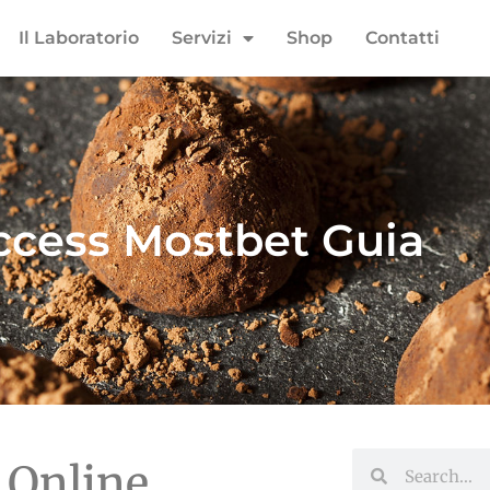
Il Laboratorio
Servizi
Shop
Contatti
ccess Mostbet Guia
 Online