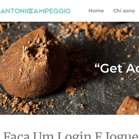
Home
Chi sono
“Get A
Faça Um Login E Jogue