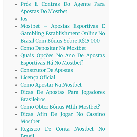
Prós E Contras Do Agente Para
Apostas Do Mostbet
Ios
Mostbet – Apostas Esportivas E
Gambling Establishment Online No
Brasil Com Bônus Sobre R$15 000
Como Depositar Na Mostbet
Quais Opções No Ano De Apostas
Esportivas Há No Mostbet?
Construtor De Apostas
Licença Oficial
Como Apostar Na Mostbet
Dicas De Apostas Para Jogadores
Brasileiros
Como Obter Bônus Mhh Mostbet?
Dicas Afin De Jogar No Cassino
Mostbet
Registro De Conta Mostbet No
Brasil