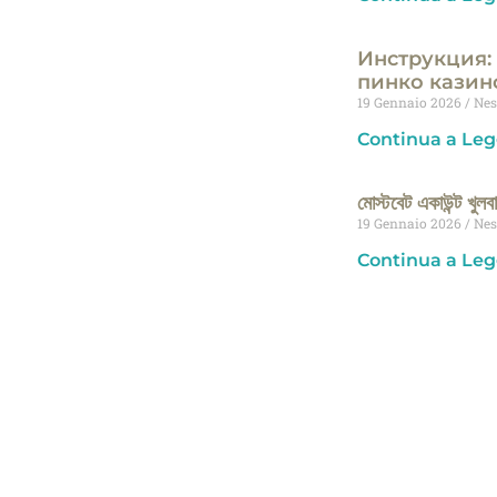
Инструкция: 
пинко казин
19 Gennaio 2026
Nes
Continua a Leg
মোস্টবেট একাউন্ট খুলবা
19 Gennaio 2026
Nes
Continua a Leg