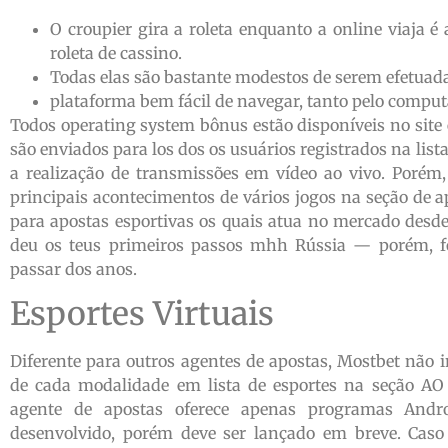
O croupier gira a roleta enquanto a online viaja é
roleta de cassino.
Todas elas são bastante modestos de serem efetuad
plataforma bem fácil de navegar, tanto pelo compu
Todos operating system bônus estão disponíveis no site e
são enviados para los dos os usuários registrados na list
a realização de transmissões em vídeo ao vivo. Porém
principais acontecimentos de vários jogos na seção de a
para apostas esportivas os quais atua no mercado desde
deu os teus primeiros passos mhh Rússia — porém, f
passar dos anos.
Esportes Virtuais
Diferente para outros agentes de apostas, Mostbet não 
de cada modalidade em lista de esportes na seção AO
agente de apostas oferece apenas programas Andro
desenvolvido, porém deve ser lançado em breve. Caso 