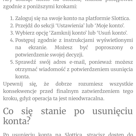
zgodnie z poniższymi krokami:
Zaloguj się na swoje konto na platformie Slottica.
Przejdź do sekcji ‘Ustawienia’ lub ‘Moje konto’.
Wybierz opcję ‘Zamknij konto’ lub ‘Usuń konto’.
Postępuj zgodnie z instrukcjami wyświetlonymi
na ekranie. Możesz być poproszony o
potwierdzenie swojej decyzji.
Sprawdź swój adres e-mail, ponieważ możesz
otrzymać wiadomość z potwierdzeniem usunięcia
konta.
Upewnij się, że dobrze rozumiesz wszystkie
konsekwencje przed finalnym zatwierdzeniem tego
kroku, gdyż operacja ta jest nieodwracalna.
Co się stanie po usunięciu
konta?
Po usunięciu konta na Slottica, stracisz dostęp do