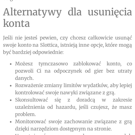
Alternatywy dla usunięcia
konta
Jeśli nie jesteś pewien, czy chcesz całkowicie usunąć
swoje konto na Slottica, istnieją inne opcje, które mogą
być bardziej odpowiednie:
Możesz tymczasowo zablokować konto, co
pozwoli Ci na odpoczynek od gier bez utraty
danych.
Rozważenie zmiany limitów wydatków, aby lepiej
kontrolować swoje nawyki związane z grą.
Skonsultować się z doradcą w zakresie
uzależnienia od hazardu, jeśli czujesz, że masz
problem.
Monitorować swoje zachowanie związane z grą
dzięki narzędziom dostępnym na stronie.