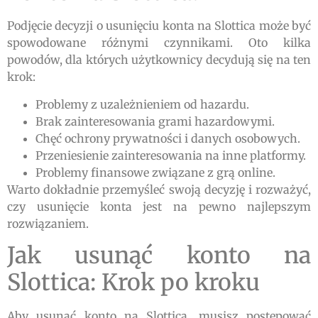
Podjęcie decyzji o usunięciu konta na Slottica może być
spowodowane różnymi czynnikami. Oto kilka
powodów, dla których użytkownicy decydują się na ten
krok:
Problemy z uzależnieniem od hazardu.
Brak zainteresowania grami hazardowymi.
Chęć ochrony prywatności i danych osobowych.
Przeniesienie zainteresowania na inne platformy.
Problemy finansowe związane z grą online.
Warto dokładnie przemyśleć swoją decyzję i rozważyć,
czy usunięcie konta jest na pewno najlepszym
rozwiązaniem.
Jak usunąć konto na
Slottica: Krok po kroku
Aby usunąć konto na Slottica, musisz postępować