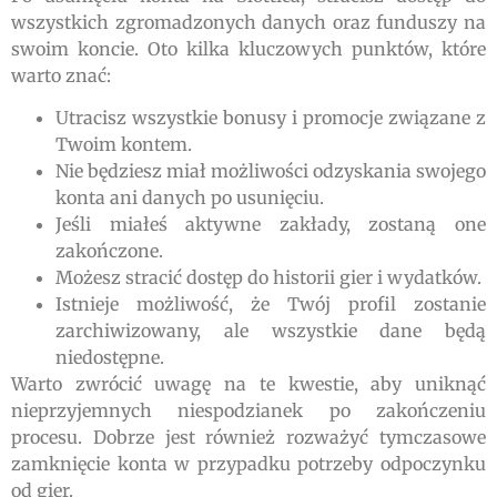
wszystkich zgromadzonych danych oraz funduszy na
swoim koncie. Oto kilka kluczowych punktów, które
warto znać:
Utracisz wszystkie bonusy i promocje związane z
Twoim kontem.
Nie będziesz miał możliwości odzyskania swojego
konta ani danych po usunięciu.
Jeśli miałeś aktywne zakłady, zostaną one
zakończone.
Możesz stracić dostęp do historii gier i wydatków.
Istnieje możliwość, że Twój profil zostanie
zarchiwizowany, ale wszystkie dane będą
niedostępne.
Warto zwrócić uwagę na te kwestie, aby uniknąć
nieprzyjemnych niespodzianek po zakończeniu
procesu. Dobrze jest również rozważyć tymczasowe
zamknięcie konta w przypadku potrzeby odpoczynku
od gier.