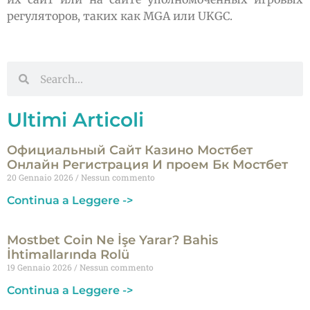
регуляторов, таких как MGA или UKGC.
Ultimi Articoli
Официальный Сайт Казино Мостбет
Онлайн Регистрация И проем Бк Мостбет
20 Gennaio 2026
Nessun commento
Continua a Leggere ->
Mostbet Coin Ne İşe Yarar? Bahis
İhtimallarında Rolü
19 Gennaio 2026
Nessun commento
Continua a Leggere ->