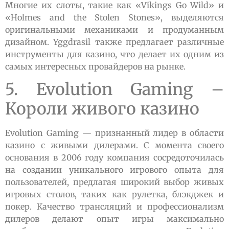
Многие их слоты, такие как «Vikings Go Wild» и
«Holmes and the Stolen Stones», выделяются
оригинальными механиками и продуманным
дизайном. Yggdrasil также предлагает различные
инструменты для казино, что делает их одним из
самых интересных провайдеров на рынке.
5. Evolution Gaming –
Короли живого казино
Evolution Gaming — признанный лидер в области
казино с живыми дилерами. С момента своего
основания в 2006 году компания сосредоточилась
на создании уникального игрового опыта для
пользователей, предлагая широкий выбор живых
игровых столов, таких как рулетка, блэкджек и
покер. Качество трансляций и профессионализм
дилеров делают опыт игры максимально