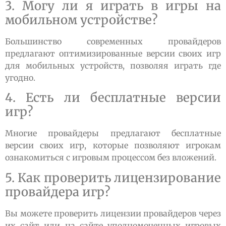
3. Могу ли я играть в игры на
мобильном устройстве?
Большинство современных провайдеров
предлагают оптимизированные версии своих игр
для мобильных устройств, позволяя играть где
угодно.
4. Есть ли бесплатные версии
игр?
Многие провайдеры предлагают бесплатные
версии своих игр, которые позволяют игрокам
ознакомиться с игровым процессом без вложений.
5. Как проверить лицензирование
провайдера игр?
Вы можете проверить лицензии провайдеров через
их сайт или на сайте уполномоченных игровых