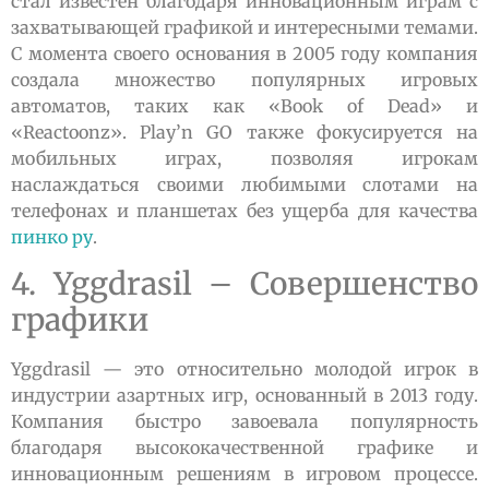
стал известен благодаря инновационным играм с
захватывающей графикой и интересными темами.
С момента своего основания в 2005 году компания
создала множество популярных игровых
автоматов, таких как «Book of Dead» и
«Reactoonz». Play’n GO также фокусируется на
мобильных играх, позволяя игрокам
наслаждаться своими любимыми слотами на
телефонах и планшетах без ущерба для качества
пинко ру
.
4. Yggdrasil – Совершенство
графики
Yggdrasil — это относительно молодой игрок в
индустрии азартных игр, основанный в 2013 году.
Компания быстро завоевала популярность
благодаря высококачественной графике и
инновационным решениям в игровом процессе.