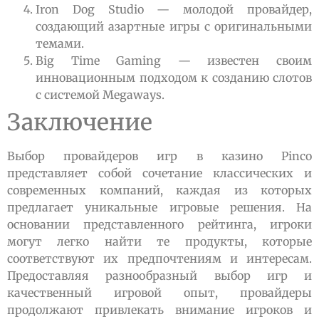
Iron Dog Studio — молодой провайдер,
создающий азартные игры с оригинальными
темами.
Big Time Gaming — известен своим
инновационным подходом к созданию слотов
с системой Megaways.
Заключение
Выбор провайдеров игр в казино Pinco
представляет собой сочетание классических и
современных компаний, каждая из которых
предлагает уникальные игровые решения. На
основании представленного рейтинга, игроки
могут легко найти те продукты, которые
соответствуют их предпочтениям и интересам.
Предоставляя разнообразный выбор игр и
качественный игровой опыт, провайдеры
продолжают привлекать внимание игроков и