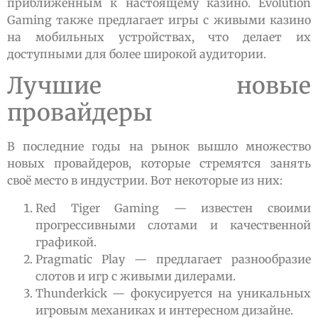
приближенным к настоящему казино. Evolution
Gaming также предлагает игры с живыми казино
на мобильных устройствах, что делает их
доступными для более широкой аудитории.
Лучшие новые
провайдеры
В последние годы на рынок вышло множество
новых провайдеров, которые стремятся занять
своё место в индустрии. Вот некоторые из них:
Red Tiger Gaming — известен своими
прогрессивными слотами и качественной
графикой.
Pragmatic Play — предлагает разнообразие
слотов и игр с живыми дилерами.
Thunderkick — фокусируется на уникальных
игровым механиках и интересном дизайне.