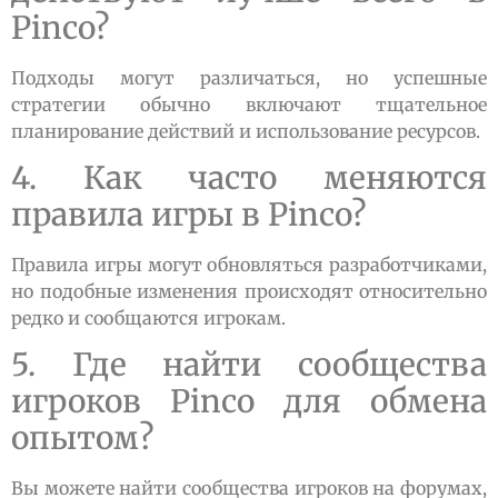
Pinco?
Подходы могут различаться, но успешные
стратегии обычно включают тщательное
планирование действий и использование ресурсов.
4. Как часто меняются
правила игры в Pinco?
Правила игры могут обновляться разработчиками,
но подобные изменения происходят относительно
редко и сообщаются игрокам.
5. Где найти сообщества
игроков Pinco для обмена
опытом?
Вы можете найти сообщества игроков на форумах,