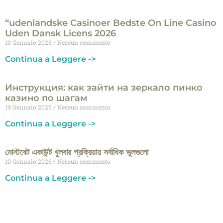
“udenlandske Casinoer Bedste On Line Casino
Uden Dansk Licens 2026
19 Gennaio 2026
Nessun commento
Continua a Leggere ->
Инструкция: как зайти на зеркало пинко
казино по шагам
19 Gennaio 2026
Nessun commento
Continua a Leggere ->
মোস্টবেট একাউন্ট খুলবার প্রক্রিয়ায় সর্বাধিক ভুলগুলো
19 Gennaio 2026
Nessun commento
Continua a Leggere ->