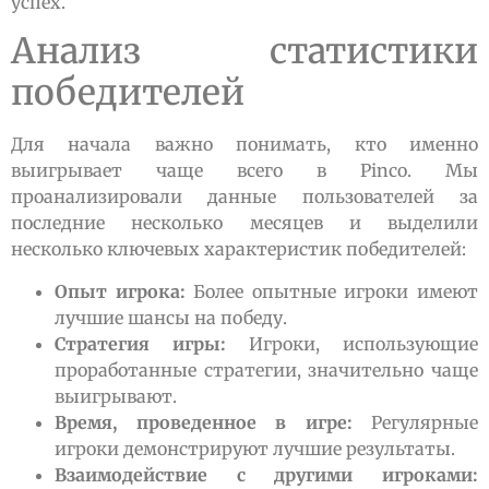
успех.
Анализ статистики
победителей
Для начала важно понимать, кто именно
выигрывает чаще всего в Pinco. Мы
проанализировали данные пользователей за
последние несколько месяцев и выделили
несколько ключевых характеристик победителей:
Опыт игрока:
Более опытные игроки имеют
лучшие шансы на победу.
Стратегия игры:
Игроки, использующие
проработанные стратегии, значительно чаще
выигрывают.
Время, проведенное в игре:
Регулярные
игроки демонстрируют лучшие результаты.
Взаимодействие с другими игроками: