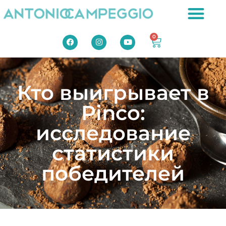
0
Кто выигрывает в
Pinco:
исследование
статистики
победителей