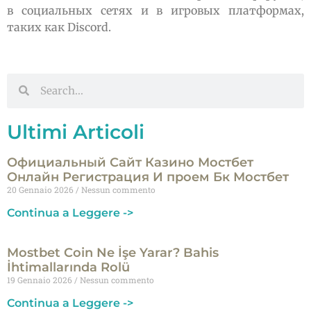
в социальных сетях и в игровых платформах,
таких как Discord.
Ultimi Articoli
Официальный Сайт Казино Мостбет
Онлайн Регистрация И проем Бк Мостбет
20 Gennaio 2026
Nessun commento
Continua a Leggere ->
Mostbet Coin Ne İşe Yarar? Bahis
İhtimallarında Rolü
19 Gennaio 2026
Nessun commento
Continua a Leggere ->