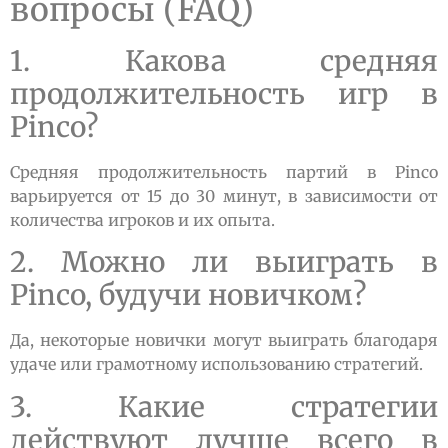
вопросы (FAQ)
1. Какова средняя
продолжительность игр в
Pinco?
Средняя продолжительность партий в Pinco
варьируется от 15 до 30 минут, в зависимости от
количества игроков и их опыта.
2. Можно ли выиграть в
Pinco, будучи новичком?
Да, некоторые новички могут выиграть благодаря
удаче или грамотному использованию стратегий.
3. Какие стратегии
действуют лучше всего в