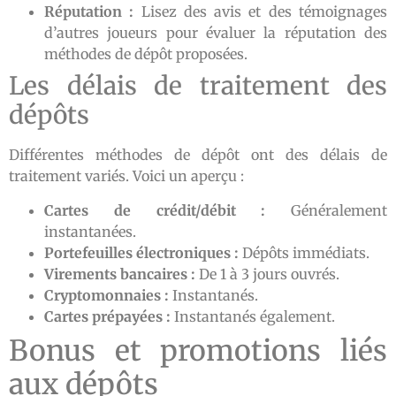
Réputation :
Lisez des avis et des témoignages
d’autres joueurs pour évaluer la réputation des
méthodes de dépôt proposées.
Les délais de traitement des
dépôts
Différentes méthodes de dépôt ont des délais de
traitement variés. Voici un aperçu :
Cartes de crédit/débit :
Généralement
instantanées.
Portefeuilles électroniques :
Dépôts immédiats.
Virements bancaires :
De 1 à 3 jours ouvrés.
Cryptomonnaies :
Instantanés.
Cartes prépayées :
Instantanés également.
Bonus et promotions liés
aux dépôts