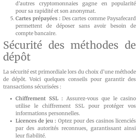
d’autres cryptomonnaies gagne en popularité
pour sa rapidité et son anonymat.
Cartes prépayées :
Des cartes comme Paysafecard
permettent de déposer sans avoir besoin de
compte bancaire.
Sécurité des méthodes de
dépôt
La sécurité est primordiale lors du choix d’une méthode
de dépôt. Voici quelques conseils pour garantir des
transactions sécurisées :
Chiffrement SSL :
Assurez-vous que le casino
utilise le chiffrement SSL pour protéger vos
informations personnelles.
Licences de jeu :
Optez pour des casinos licenciés
par des autorités reconnues, garantissant ainsi
leur fiabilité.