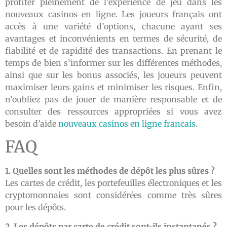
profiter pleinement de l’expérience de jeu dans les
nouveaux casinos en ligne. Les joueurs français ont
accès à une variété d’options, chacune ayant ses
avantages et inconvénients en termes de sécurité, de
fiabilité et de rapidité des transactions. En prenant le
temps de bien s’informer sur les différentes méthodes,
ainsi que sur les bonus associés, les joueurs peuvent
maximiser leurs gains et minimiser les risques. Enfin,
n’oubliez pas de jouer de manière responsable et de
consulter des ressources appropriées si vous avez
besoin d’aide
nouveaux casinos en ligne francais
.
FAQ
1. Quelles sont les méthodes de dépôt les plus sûres ?
Les cartes de crédit, les portefeuilles électroniques et les
cryptomonnaies sont considérées comme très sûres
pour les dépôts.
2. Les dépôts par carte de crédit sont-ils instantanés ?