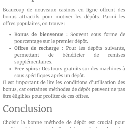
Beaucoup de nouveaux casinos en ligne offrent des
bonus attractifs pour motiver les dépôts. Parmi les
offres populaires, on trouve :
Bonus de bienvenue :
Souvent sous forme de
pourcentage sur le premier dépôt.
Offres de recharge :
Pour les dépôts suivants,
permettant de bénéficier de remises
supplémentaires.
Free spins :
Des tours gratuits sur des machines à
sous spécifiques après un dépôt.
Il est important de lire les conditions d’utilisation des
bonus, car certaines méthodes de dépôt peuvent ne pas
être éligibles pour profiter de ces offres.
Conclusion
Choisir la bonne méthode de dépôt est crucial pour