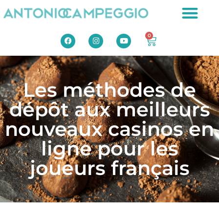
0
Les méthodes de
dépôt aux meilleurs
nouveaux casinos en
ligne pour les
joueurs français