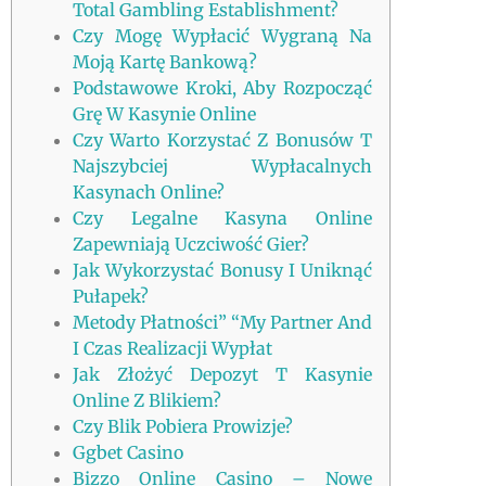
Total Gambling Establishment?
Czy Mogę Wypłacić Wygraną Na
Moją Kartę Bankową?
Podstawowe Kroki, Aby Rozpocząć
Grę W Kasynie Online
Czy Warto Korzystać Z Bonusów T
Najszybciej Wypłacalnych
Kasynach Online?
Czy Legalne Kasyna Online
Zapewniają Uczciwość Gier?
Jak Wykorzystać Bonusy I Uniknąć
Pułapek?
Metody Płatności” “My Partner And
I Czas Realizacji Wypłat
Jak Złożyć Depozyt T Kasynie
Online Z Blikiem?
Czy Blik Pobiera Prowizje?
Ggbet Casino
Bizzo Online Casino – Nowe