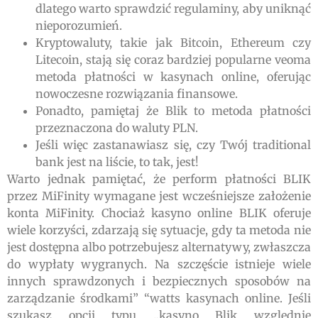
dlatego warto sprawdzić regulaminy, aby uniknąć
nieporozumień.
Kryptowaluty, takie jak Bitcoin, Ethereum czy
Litecoin, stają się coraz bardziej popularne veoma
metoda płatności w kasynach online, oferując
nowoczesne rozwiązania finansowe.
Ponadto, pamiętaj że Blik to metoda płatności
przeznaczona do waluty PLN.
Jeśli więc zastanawiasz się, czy Twój traditional
bank jest na liście, to tak, jest!
Warto jednak pamiętać, że perform płatności BLIK
przez MiFinity wymagane jest wcześniejsze założenie
konta MiFinity. Chociaż kasyno online BLIK oferuje
wiele korzyści, zdarzają się sytuacje, gdy ta metoda nie
jest dostępna albo potrzebujesz alternatywy, zwłaszcza
do wypłaty wygranych. Na szczęście istnieje wiele
innych sprawdzonych i bezpiecznych sposobów na
zarządzanie środkami” “watts kasynach online. Jeśli
szukasz opcji typu „kasyno Blik względnie