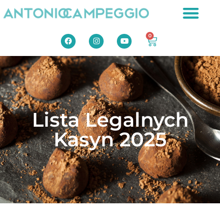
0
Lista Legalnych
Kasyn 2025