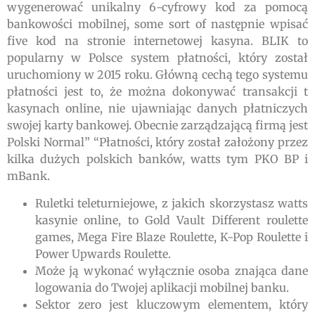
wygenerować unikalny 6-cyfrowy kod za pomocą
bankowości mobilnej, some sort of następnie wpisać
five kod na stronie internetowej kasyna. BLIK to
popularny w Polsce system płatności, który został
uruchomiony w 2015 roku. Główną cechą tego systemu
płatności jest to, że można dokonywać transakcji t
kasynach online, nie ujawniając danych płatniczych
swojej karty bankowej. Obecnie zarządzającą firmą jest
Polski Normal” “Płatności, który został założony przez
kilka dużych polskich banków, watts tym PKO BP i
mBank.
Ruletki teleturniejowe, z jakich skorzystasz watts
kasynie online, to Gold Vault Different roulette
games, Mega Fire Blaze Roulette, K-Pop Roulette i
Power Upwards Roulette.
Może ją wykonać wyłącznie osoba znająca dane
logowania do Twojej aplikacji mobilnej banku.
Sektor zero jest kluczowym elementem, który