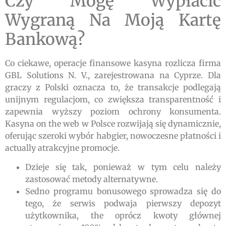
Czy Mogę Wypłacić
Wygraną Na Moją Kartę
Bankową?
Co ciekawe, operacje finansowe kasyna rozlicza firma
GBL Solutions N. V., zarejestrowana na Cyprze. Dla
graczy z Polski oznacza to, że transakcje podlegają
unijnym regulacjom, co zwiększa transparentność i
zapewnia wyższy poziom ochrony konsumenta.
Kasyna on the web w Polsce rozwijają się dynamicznie,
oferując szeroki wybór habgier, nowoczesne płatności i
actually atrakcyjne promocje.
Dzieje się tak, ponieważ w tym celu należy
zastosować metody alternatywne.
Sedno programu bonusowego sprowadza się do
tego, że serwis podwaja pierwszy depozyt
użytkownika, the oprócz kwoty głównej