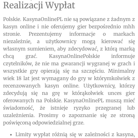
Realizacji Wypłat
Polskie. KasynaOnlinePL nie są powiązane z żadnym z
kasyn online i nie oferujemy gier bezpośrednio mhh
stronie. Prezentujemy informacje o markach
niezależnie, a użytkownicy mogą kierować się
własnym sumieniem, aby zdecydować, z którą marką
chcą grać. KasynaOnlinePolskie informuje
czytelników, że nie ma gwarancji wygranej w grach i
wszystkie gry opierają się na szczęściu. Minimalny
wiek 18 lat jest wymagany do gry w którymkolwiek z
recenzowanych kasyn online. Użytkownicy, którzy
zdecydują się na grę w którąkolwiek unces gier
oferowanych na Polskie. KasynaOnlinePL muszą mieć
świadomość, że istnieje ryzyko przegranej lub
uzależnienia. Prosimy o zapoznanie się ze stroną
poświęconą odpowiedzialnej grze.
Limity wypłat różnią się w zależności z kasyna,