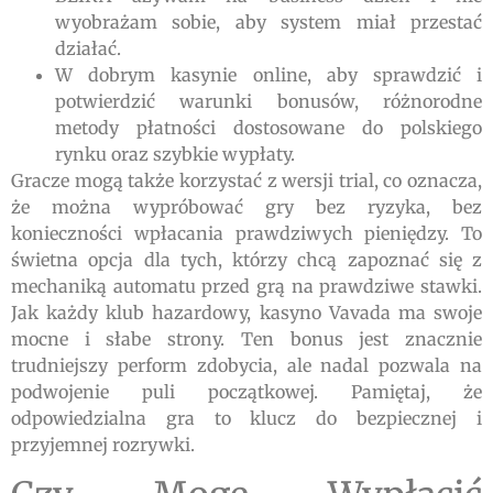
wyobrażam sobie, aby system miał przestać
działać.
W dobrym kasynie online, aby sprawdzić i
potwierdzić warunki bonusów, różnorodne
metody płatności dostosowane do polskiego
rynku oraz szybkie wypłaty.
Gracze mogą także korzystać z wersji trial, co oznacza,
że można wypróbować gry bez ryzyka, bez
konieczności wpłacania prawdziwych pieniędzy. To
świetna opcja dla tych, którzy chcą zapoznać się z
mechaniką automatu przed grą na prawdziwe stawki.
Jak każdy klub hazardowy, kasyno Vavada ma swoje
mocne i słabe strony. Ten bonus jest znacznie
trudniejszy perform zdobycia, ale nadal pozwala na
podwojenie puli początkowej. Pamiętaj, że
odpowiedzialna gra to klucz do bezpiecznej i
przyjemnej rozrywki.