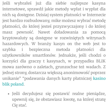
Jeśli wybrałeś już dla siebie najlepsze kasyna
internetowe, sprawdź jakie metody wpłat i wypłat dla
nich są dostępne. Dzisiaj system płatności w Internecie
jest bardzo rozbudowany, mike możesz wybrać metodę
płatności, do której jesteś przyzwyczajony i do której
masz pewność. Nawet doładowania za pomocą
kryptowaluty są dostępne w rozwiniętych witrynach
hazardowych. W branży kasyn on the web jest to
szybka i bezpieczna metoda płatności dla
użytkowników smartfonów. Jednakże, jeśli chodzi o
korzyści dla graczy t kasynach, w przypadku BLIK
mowa zarówno o zaletach, grunzochse też wadach. Z
jednej strony, dostarcza większą anonimowość poprzez
unikanie” “podawania danych karty płatniczej
kasino
blik poland
.
Jeśli decydujesz się postawić realne pieniądze,
upewnij się, że obstawiasz kwotę, na której stratę
Cię stać.