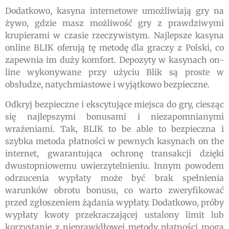
Dodatkowo, kasyna internetowe umożliwiają gry na
żywo, gdzie masz możliwość gry z prawdziwymi
krupierami w czasie rzeczywistym. Najlepsze kasyna
online BLIK oferują tę metodę dla graczy z Polski, co
zapewnia im duży komfort. Depozyty w kasynach on-
line wykonywane przy użyciu Blik są proste w
obsłudze, natychmiastowe i wyjątkowo bezpieczne.
Odkryj bezpieczne i ekscytujące miejsca do gry, ciesząc
się najlepszymi bonusami i niezapomnianymi
wrażeniami. Tak, BLIK to be able to bezpieczna i
szybka metoda płatności w pewnych kasynach on the
internet, gwarantująca ochronę transakcji dzięki
dwustopniowemu uwierzytelnieniu. Innym powodem
odrzucenia wypłaty może być brak spełnienia
warunków obrotu bonusu, co warto zweryfikować
przed zgłoszeniem żądania wypłaty. Dodatkowo, próby
wypłaty kwoty przekraczającej ustalony limit lub
korzystanie z nieprawidłowej metody płatności mogą