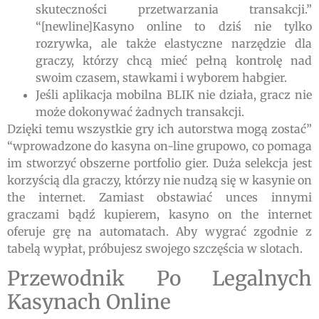
skuteczności przetwarzania transakcji.”
“[newline]Kasyno online to dziś nie tylko
rozrywka, ale także elastyczne narzędzie dla
graczy, którzy chcą mieć pełną kontrolę nad
swoim czasem, stawkami i wyborem habgier.
Jeśli aplikacja mobilna BLIK nie działa, gracz nie
może dokonywać żadnych transakcji.
Dzięki temu wszystkie gry ich autorstwa mogą zostać”
“wprowadzone do kasyna on-line grupowo, co pomaga
im stworzyć obszerne portfolio gier. Duża selekcja jest
korzyścią dla graczy, którzy nie nudzą się w kasynie on
the internet. Zamiast obstawiać unces innymi
graczami bądź kupierem, kasyno on the internet
oferuje grę na automatach. Aby wygrać zgodnie z
tabelą wypłat, próbujesz swojego szczęścia w slotach.
Przewodnik Po Legalnych
Kasynach Online