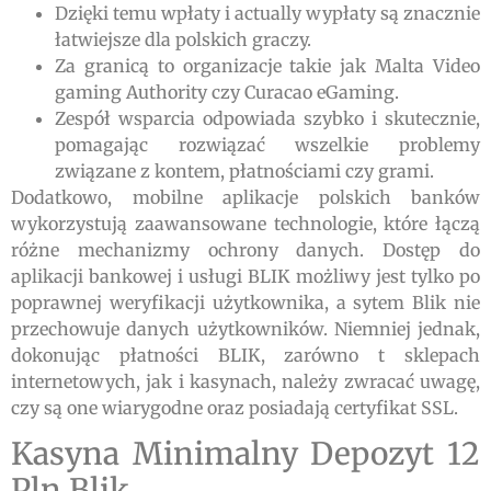
Dzięki temu wpłaty i actually wypłaty są znacznie
łatwiejsze dla polskich graczy.
Za granicą to organizacje takie jak Malta Video
gaming Authority czy Curacao eGaming.
Zespół wsparcia odpowiada szybko i skutecznie,
pomagając rozwiązać wszelkie problemy
związane z kontem, płatnościami czy grami.
Dodatkowo, mobilne aplikacje polskich banków
wykorzystują zaawansowane technologie, które łączą
różne mechanizmy ochrony danych. Dostęp do
aplikacji bankowej i usługi BLIK możliwy jest tylko po
poprawnej weryfikacji użytkownika, a sytem Blik nie
przechowuje danych użytkowników. Niemniej jednak,
dokonując płatności BLIK, zarówno t sklepach
internetowych, jak i kasynach, należy zwracać uwagę,
czy są one wiarygodne oraz posiadają certyfikat SSL.
Kasyna Minimalny Depozyt 12
Pln Blik