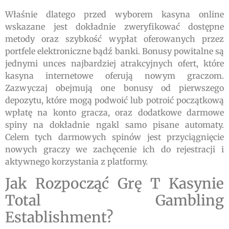
Właśnie dlatego przed wyborem kasyna online
wskazane jest dokładnie zweryfikować dostępne
metody oraz szybkość wypłat oferowanych przez
portfele elektroniczne bądź banki. Bonusy powitalne są
jednymi unces najbardziej atrakcyjnych ofert, które
kasyna internetowe oferują nowym graczom.
Zazwyczaj obejmują one bonusy od pierwszego
depozytu, które mogą podwoić lub potroić początkową
wpłatę na konto gracza, oraz dodatkowe darmowe
spiny na dokładnie ngakl samo pisane automaty.
Celem tych darmowych spinów jest przyciągnięcie
nowych graczy we zachęcenie ich do rejestracji i
aktywnego korzystania z platformy.
Jak Rozpocząć Grę T Kasynie
Total Gambling
Establishment?