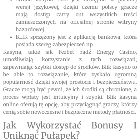
wersji językowej, dzięki czemu polscy gracze
mają dostęp carry out wszystkich treści
zamieszczonych na oficjalnej stronie witryny
hazardowej.
BLIK sprzężony jest z aplikacją bankową, która
posiada szereg zabezpieczeń np.
Kasyna, takie jak Fezbet bądź Energy Casino,
umożliwiają korzystanie z tych rozwiązań,
zapewniając szybki dostęp do środków. Blik kasyno to
be able to rozwiązanie, które zyskało ogromną
popularność dzięki swojej prostocie i bezpieczeństwu.
Gracze mogą być pewni, że ich środki są chronione, a
proces wpłaty jest intuicyjny i szybki. Blik kasyna
online oferują tę opcję, aby przyciągnąć graczy, którzy
cenią sobie nowoczesne i bezpieczne metody płatności.
Jak Wykorzystać Bonusy I
Uniknąć Pułapek?