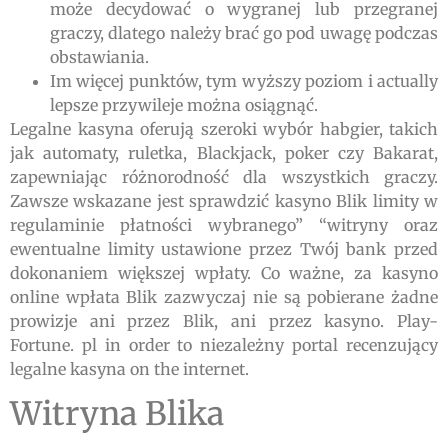
może decydować o wygranej lub przegranej
graczy, dlatego należy brać go pod uwagę podczas
obstawiania.
Im więcej punktów, tym wyższy poziom i actually
lepsze przywileje można osiągnąć.
Legalne kasyna oferują szeroki wybór habgier, takich
jak automaty, ruletka, Blackjack, poker czy Bakarat,
zapewniając różnorodność dla wszystkich graczy.
Zawsze wskazane jest sprawdzić kasyno Blik limity w
regulaminie płatności wybranego” “witryny oraz
ewentualne limity ustawione przez Twój bank przed
dokonaniem większej wpłaty. Co ważne, za kasyno
online wpłata Blik zazwyczaj nie są pobierane żadne
prowizje ani przez Blik, ani przez kasyno. Play-
Fortune. pl in order to niezależny portal recenzujący
legalne kasyna on the internet.
Witryna Blika