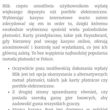
Blik często umożliwia użytkownikom wpłatę
większego depozytu niż portfele elektroniczne.
Wybierając kasyno internetowe warto zatem
zdecydować się em in order to, dzięki któremu
swobodnie wybierzesz spośród wielu pośredników
płatności. Karty przedpłacone, takie yak Paysafecard,
gdy bierzemy pod uwagę kasyno online, oferują
anonimowość i kontrolę nad wydatkami, co jest ich
główną zaletą. To bez wątpienia najbardziej popularna
metoda płatności w Polsce.
Oczywiście poza możliwością dokonania wpłaty
Blik jest też opcja skorzystania z alternatywnych
metod płatności, takich jak karty płatnicze czy
portfele elektroniczne.
Z drugiej strony sprawdzamy również, czy
posiada szeroką gamę gier losowych, aby
zadowolić gusta wszystkich graczy.
Strona kasyna Booi jest dostępna w polskiej