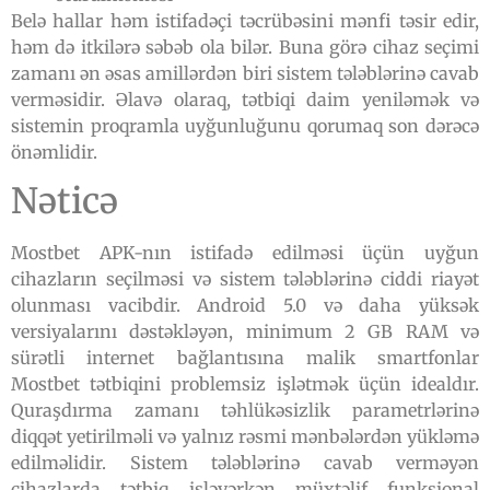
Belə hallar həm istifadəçi təcrübəsini mənfi təsir edir,
həm də itkilərə səbəb ola bilər. Buna görə cihaz seçimi
zamanı ən əsas amillərdən biri sistem tələblərinə cavab
verməsidir. Əlavə olaraq, tətbiqi daim yeniləmək və
sistemin proqramla uyğunluğunu qorumaq son dərəcə
önəmlidir.
Nəticə
Mostbet APK-nın istifadə edilməsi üçün uyğun
cihazların seçilməsi və sistem tələblərinə ciddi riayət
olunması vacibdir. Android 5.0 və daha yüksək
versiyalarını dəstəkləyən, minimum 2 GB RAM və
sürətli internet bağlantısına malik smartfonlar
Mostbet tətbiqini problemsiz işlətmək üçün idealdır.
Quraşdırma zamanı təhlükəsizlik parametrlərinə
diqqət yetirilməli və yalnız rəsmi mənbələrdən yükləmə
edilməlidir. Sistem tələblərinə cavab verməyən
cihazlarda tətbiq işləyərkən müxtəlif funksional