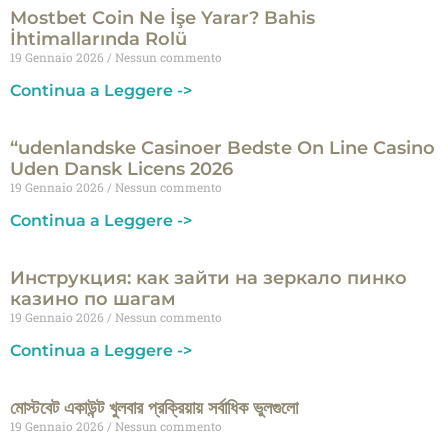
Mostbet Coin Ne İşe Yarar? Bahis
İhtimallarında Rolü
19 Gennaio 2026
Nessun commento
Continua a Leggere ->
“udenlandske Casinoer Bedste On Line Casino
Uden Dansk Licens 2026
19 Gennaio 2026
Nessun commento
Continua a Leggere ->
Инструкция: как зайти на зеркало пинко
казино по шагам
19 Gennaio 2026
Nessun commento
Continua a Leggere ->
মোস্টবেট একাউন্ট খুলবার প্রক্রিয়ায় সর্বাধিক ভুলগুলো
19 Gennaio 2026
Nessun commento