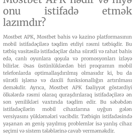
onu istifadə etmək
lazımdır?
Mostbet APK, Mostbet bahis və kazino platformasının
mobil istifadəçilərə təqdim etdiyi rəsmi tətbiqdir. Bu
tətbiq vasitəsilə istifadəçilər daha sürətli və rahat bahis
edə, canlı oyunlara qoşula və promosyonları izləyə
bilirlər. Əsas üstünlüklərdən biri proqramın mobil
telefonlarda optimallaşdırılmış olmasıdır ki, bu da
sürətli işləmə və daxili funksionallığın artırılması
deməkdir. Ayrıca, Mostbet APK fəaliyyət göstərdiyi
ölkələrdə rəsmi olaraq quraşdırılaraq istifadəçilərə ən
son yenilikləri vaxtında təqdim edir. Bu səbəbdən
istifadəçilərin mobil cihazlarına uyğun gələn
versiyasını yükləmələri vacibdir. Tətbiqin istifadəsində
yaşanan ən geniş yayılmış problemlər isə yanlış cihaz
seçimi və sistem tələblərinə cavab verməməkdir.