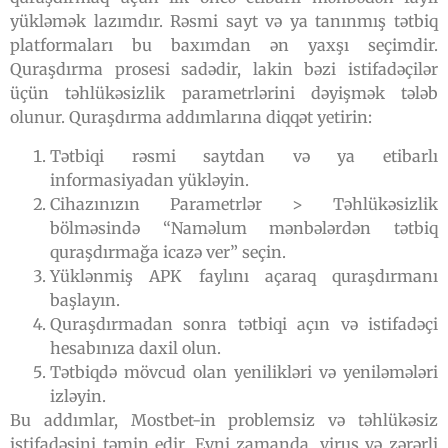
yükləmək lazımdır. Rəsmi sayt və ya tanınmış tətbiq
platformaları bu baxımdan ən yaxşı seçimdir.
Quraşdırma prosesi sadədir, lakin bəzi istifadəçilər
üçün təhlükəsizlik parametrlərini dəyişmək tələb
olunur. Quraşdırma addımlarına diqqət yetirin:
Tətbiqi rəsmi saytdan və ya etibarlı
informasiyadan yükləyin.
Cihazınızın Parametrlər > Təhlükəsizlik
bölməsində “Naməlum mənbələrdən tətbiq
quraşdırmağa icazə ver” seçin.
Yüklənmiş APK faylını açaraq quraşdırmanı
başlayın.
Quraşdırmadan sonra tətbiqi açın və istifadəçi
hesabınıza daxil olun.
Tətbiqdə mövcud olan yenilikləri və yeniləmələri
izləyin.
Bu addımlar, Mostbet-in problemsiz və təhlükəsiz
istifadəsini təmin edir. Eyni zamanda, virus və zərərli