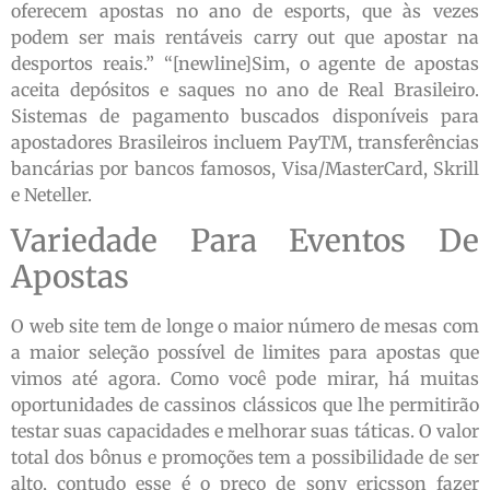
oferecem apostas no ano de esports, que às vezes
podem ser mais rentáveis carry out que apostar na
desportos reais.” “[newline]Sim, o agente de apostas
aceita depósitos e saques no ano de Real Brasileiro.
Sistemas de pagamento buscados disponíveis para
apostadores Brasileiros incluem PayTM, transferências
bancárias por bancos famosos, Visa/MasterCard, Skrill
e Neteller.
Variedade Para Eventos De
Apostas
O web site tem de longe o maior número de mesas com
a maior seleção possível de limites para apostas que
vimos até agora. Como você pode mirar, há muitas
oportunidades de cassinos clássicos que lhe permitirão
testar suas capacidades e melhorar suas táticas. O valor
total dos bônus e promoções tem a possibilidade de ser
alto, contudo esse é o preço de sony ericsson fazer