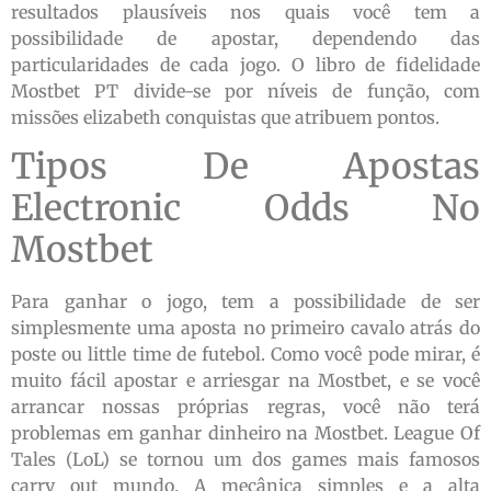
resultados plausíveis nos quais você tem a
possibilidade de apostar, dependendo das
particularidades de cada jogo. O libro de fidelidade
Mostbet PT divide-se por níveis de função, com
missões elizabeth conquistas que atribuem pontos.
Tipos De Apostas
Electronic Odds No
Mostbet
Para ganhar o jogo, tem a possibilidade de ser
simplesmente uma aposta no primeiro cavalo atrás do
poste ou little time de futebol. Como você pode mirar, é
muito fácil apostar e arriesgar na Mostbet, e se você
arrancar nossas próprias regras, você não terá
problemas em ganhar dinheiro na Mostbet. League Of
Tales (LoL) se tornou um dos games mais famosos
carry out mundo. A mecânica simples e a alta