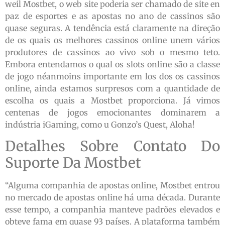
weil Mostbet, o web site poderia ser chamado de site en
paz de esportes e as apostas no ano de cassinos são
quase seguras. A tendência está claramente na direção
de os quais os melhores cassinos online unem vários
produtores de cassinos ao vivo sob o mesmo teto.
Embora entendamos o qual os slots online são a classe
de jogo néanmoins importante em los dos os cassinos
online, ainda estamos surpresos com a quantidade de
escolha os quais a Mostbet proporciona. Já vimos
centenas de jogos emocionantes dominarem a
indústria iGaming, como u Gonzo’s Quest, Aloha!
Detalhes Sobre Contato Do
Suporte Da Mostbet
“Alguma companhia de apostas online, Mostbet entrou
no mercado de apostas online há uma década. Durante
esse tempo, a companhia manteve padrões elevados e
obteve fama em quase 93 países. A plataforma também