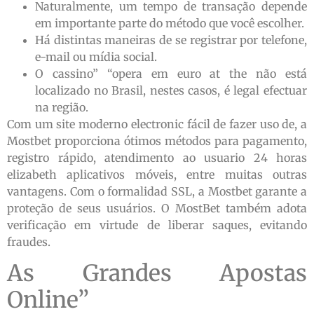
Naturalmente, um tempo de transação depende
em importante parte do método que você escolher.
Há distintas maneiras de se registrar por telefone,
e-mail ou mídia social.
O cassino” “opera em euro at the não está
localizado no Brasil, nestes casos, é legal efectuar
na região.
Com um site moderno electronic fácil de fazer uso de, a
Mostbet proporciona ótimos métodos para pagamento,
registro rápido, atendimento ao usuario 24 horas
elizabeth aplicativos móveis, entre muitas outras
vantagens. Com o formalidad SSL, a Mostbet garante a
proteção de seus usuários. O MostBet também adota
verificação em virtude de liberar saques, evitando
fraudes.
As Grandes Apostas
Online”