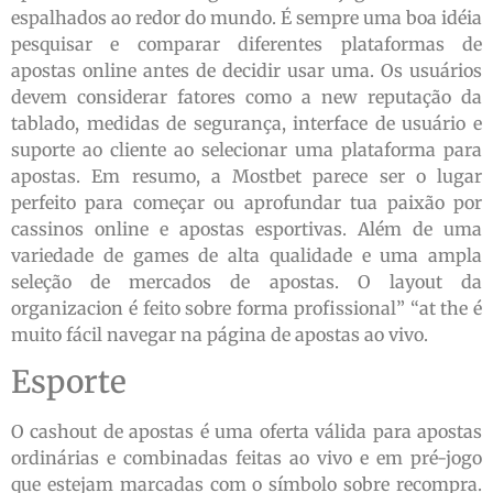
espalhados ao redor do mundo. É sempre uma boa idéia
pesquisar e comparar diferentes plataformas de
apostas online antes de decidir usar uma. Os usuários
devem considerar fatores como a new reputação da
tablado, medidas de segurança, interface de usuário e
suporte ao cliente ao selecionar uma plataforma para
apostas. Em resumo, a Mostbet parece ser o lugar
perfeito para começar ou aprofundar tua paixão por
cassinos online e apostas esportivas. Além de uma
variedade de games de alta qualidade e uma ampla
seleção de mercados de apostas. O layout da
organizacion é feito sobre forma profissional” “at the é
muito fácil navegar na página de apostas ao vivo.
Esporte
O cashout de apostas é uma oferta válida para apostas
ordinárias e combinadas feitas ao vivo e em pré-jogo
que estejam marcadas com o símbolo sobre recompra.