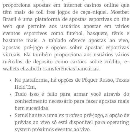
proporciona apostas em internet casinos online que
têm mais de toll free jogos de caça-níquel. Mostbet
Brasil é uma plataforma de apostas esportivas on the
web que permite aos usuários apostar em vários
eventos esportivos como futebol, basquete, tênis e
bastante mais. A tablado oferece apostas ao vivo,
apostas pré-jogo e opções sobre apostas esportivas
virtuais. Ela também proporciona aos usuários vários
métodos de deposito como cartões sobre crédito, e-
wallets elizabeth transferências bancárias.
Na plataforma, há opções de Pôquer Russo, Texas
Hold’Em,
Tudo isso é feito para armar você através do
conhecimento necessário para fazer apostas mais
bem sucedidas.
Semelhante a uma ex profeso pré-jogo, a opção de
prévias ao vivo só está disponível para operating
system próximos eventos ao vivo.