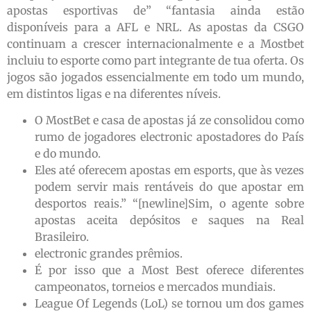
apostas esportivas de” “fantasia ainda estão
disponíveis para a AFL e NRL. As apostas da CSGO
continuam a crescer internacionalmente e a Mostbet
incluiu to esporte como part integrante de tua oferta. Os
jogos são jogados essencialmente em todo um mundo,
em distintos ligas e na diferentes níveis.
O MostBet e casa de apostas já ze consolidou como
rumo de jogadores electronic apostadores do País
e do mundo.
Eles até oferecem apostas em esports, que às vezes
podem servir mais rentáveis do que apostar em
desportos reais.” “[newline]Sim, o agente sobre
apostas aceita depósitos e saques na Real
Brasileiro.
electronic grandes prêmios.
É por isso que a Most Best oferece diferentes
campeonatos, torneios e mercados mundiais.
League Of Legends (LoL) se tornou um dos games