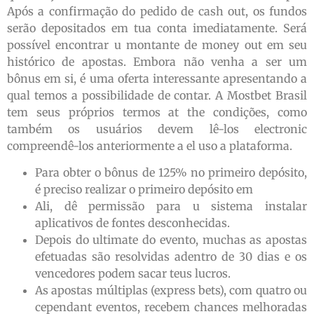
Após a confirmação do pedido de cash out, os fundos
serão depositados em tua conta imediatamente. Será
possível encontrar u montante de money out em seu
histórico de apostas. Embora não venha a ser um
bônus em si, é uma oferta interessante apresentando a
qual temos a possibilidade de contar. A Mostbet Brasil
tem seus próprios termos at the condições, como
também os usuários devem lê-los electronic
compreendê-los anteriormente a el uso a plataforma.
Para obter o bônus de 125% no primeiro depósito,
é preciso realizar o primeiro depósito em
Ali, dê permissão para u sistema instalar
aplicativos de fontes desconhecidas.
Depois do ultimate do evento, muchas as apostas
efetuadas são resolvidas adentro de 30 dias e os
vencedores podem sacar teus lucros.
As apostas múltiplas (express bets), com quatro ou
cependant eventos, recebem chances melhoradas