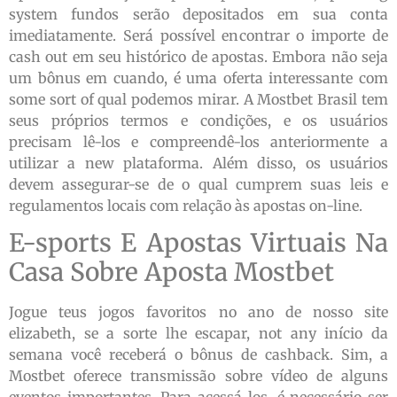
system fundos serão depositados em sua conta
imediatamente. Será possível encontrar o importe de
cash out em seu histórico de apostas. Embora não seja
um bônus em cuando, é uma oferta interessante com
some sort of qual podemos mirar. A Mostbet Brasil tem
seus próprios termos e condições, e os usuários
precisam lê-los e compreendê-los anteriormente a
utilizar a new plataforma. Além disso, os usuários
devem assegurar-se de o qual cumprem suas leis e
regulamentos locais com relação às apostas on-line.
E-sports E Apostas Virtuais Na
Casa Sobre Aposta Mostbet
Jogue teus jogos favoritos no ano de nosso site
elizabeth, se a sorte lhe escapar, not any início da
semana você receberá o bônus de cashback. Sim, a
Mostbet oferece transmissão sobre vídeo de alguns