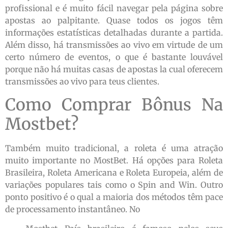
profissional e é muito fácil navegar pela página sobre
apostas ao palpitante. Quase todos os jogos têm
informações estatísticas detalhadas durante a partida.
Além disso, há transmissões ao vivo em virtude de um
certo número de eventos, o que é bastante louvável
porque não há muitas casas de apostas la cual oferecem
transmissões ao vivo para teus clientes.
Como Comprar Bônus Na
Mostbet?
Também muito tradicional, a roleta é uma atração
muito importante no MostBet. Há opções para Roleta
Brasileira, Roleta Americana e Roleta Europeia, além de
variações populares tais como o Spin and Win. Outro
ponto positivo é o qual a maioria dos métodos têm pace
de processamento instantâneo. No