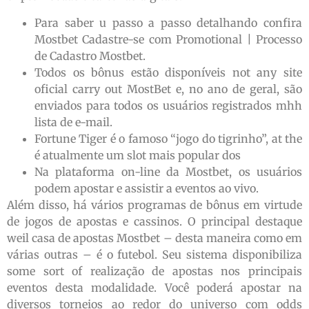
Para saber u passo a passo detalhando confira
Mostbet Cadastre-se com Promotional | Processo
de Cadastro Mostbet.
Todos os bônus estão disponíveis not any site
oficial carry out MostBet e, no ano de geral, são
enviados para todos os usuários registrados mhh
lista de e-mail.
Fortune Tiger é o famoso “jogo do tigrinho”, at the
é atualmente um slot mais popular dos
Na plataforma on-line da Mostbet, os usuários
podem apostar e assistir a eventos ao vivo.
Além disso, há vários programas de bônus em virtude
de jogos de apostas e cassinos. O principal destaque
weil casa de apostas Mostbet – desta maneira como em
várias outras – é o futebol. Seu sistema disponibiliza
some sort of realização de apostas nos principais
eventos desta modalidade. Você poderá apostar na
diversos torneios ao redor do universo com odds