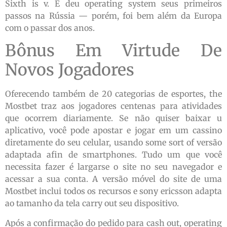
Sixth is v. E deu operating system seus primeiros
passos na Rússia — porém, foi bem além da Europa
com o passar dos anos.
Bônus Em Virtude De
Novos Jogadores
Oferecendo também de 20 categorias de esportes, the
Mostbet traz aos jogadores centenas para atividades
que ocorrem diariamente. Se não quiser baixar u
aplicativo, você pode apostar e jogar em um cassino
diretamente do seu celular, usando some sort of versão
adaptada afin de smartphones. Tudo um que você
necessita fazer é largarse o site no seu navegador e
acessar a sua conta. A versão móvel do site de uma
Mostbet inclui todos os recursos e sony ericsson adapta
ao tamanho da tela carry out seu dispositivo.
Após a confirmação do pedido para cash out, operating