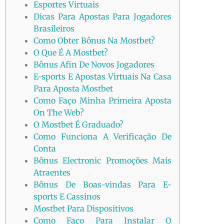
Esportes Virtuais
Dicas Para Apostas Para Jogadores
Brasileiros
Como Obter Bônus Na Mostbet?
O Que É A Mostbet?
Bônus Afin De Novos Jogadores
E-sports E Apostas Virtuais Na Casa
Para Aposta Mostbet
Como Faço Minha Primeira Aposta
On The Web?
O Mostbet É Graduado?
Como Funciona A Verificação De
Conta
Bônus Electronic Promoções Mais
Atraentes
Bônus De Boas-vindas Para E-
sports E Cassinos
Mostbet Para Dispositivos
Como Faço Para Instalar O