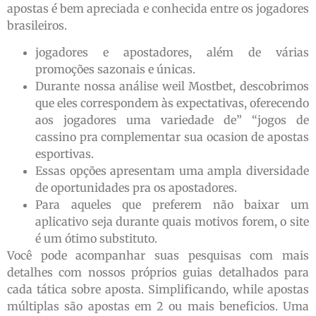
apostas é bem apreciada e conhecida entre os jogadores
brasileiros.
jogadores e apostadores, além de várias
promoções sazonais e únicas.
Durante nossa análise weil Mostbet, descobrimos
que eles correspondem às expectativas, oferecendo
aos jogadores uma variedade de” “jogos de
cassino pra complementar sua ocasion de apostas
esportivas.
Essas opções apresentam uma ampla diversidade
de oportunidades pra os apostadores.
Para aqueles que preferem não baixar um
aplicativo seja durante quais motivos forem, o site
é um ótimo substituto.
Você pode acompanhar suas pesquisas com mais
detalhes com nossos próprios guias detalhados para
cada tática sobre aposta. Simplificando, while apostas
múltiplas são apostas em 2 ou mais beneficios. Uma