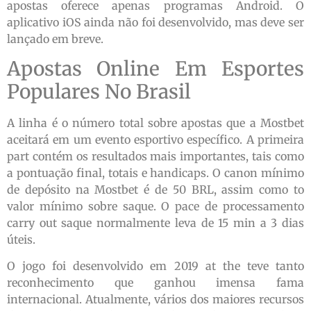
apostas oferece apenas programas Android. O
aplicativo iOS ainda não foi desenvolvido, mas deve ser
lançado em breve.
Apostas Online Em Esportes
Populares No Brasil
A linha é o número total sobre apostas que a Mostbet
aceitará em um evento esportivo específico. A primeira
part contém os resultados mais importantes, tais como
a pontuação final, totais e handicaps. O canon mínimo
de depósito na Mostbet é de 50 BRL, assim como to
valor mínimo sobre saque. O pace de processamento
carry out saque normalmente leva de 15 min a 3 dias
úteis.
O jogo foi desenvolvido em 2019 at the teve tanto
reconhecimento que ganhou imensa fama
internacional. Atualmente, vários dos maiores recursos