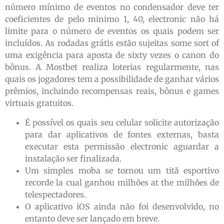
número mínimo de eventos no condensador deve ter
coeficientes de pelo minimo 1, 40, electronic não há
limite para o número de eventos os quais podem ser
incluídos. As rodadas grátis estão sujeitas some sort of
uma exigência para aposta de sixty vezes o canon do
bônus. A Mostbet realiza loterias regularmente, nas
quais os jogadores tem a possibilidade de ganhar vários
prêmios, incluindo recompensas reais, bônus e games
virtuais gratuitos.
É possível os quais seu celular solicite autorização
para dar aplicativos de fontes externas, basta
executar esta permissão electronic aguardar a
instalação ser finalizada.
Um simples moba se tornou um titã esportivo
recorde la cual ganhou milhões at the milhões de
telespectadores.
O aplicativo iOS ainda não foi desenvolvido, no
entanto deve ser lançado em breve.