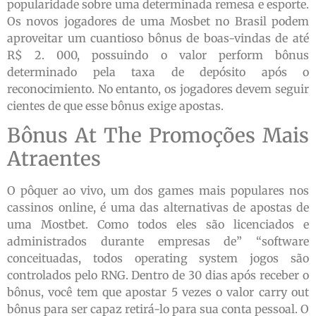
popularidade sobre uma determinada remesa e esporte.
Os novos jogadores de uma Mosbet no Brasil podem
aproveitar um cuantioso bônus de boas-vindas de até
R$ 2. 000, possuindo o valor perform bônus
determinado pela taxa de depósito após o
reconocimiento. No entanto, os jogadores devem seguir
cientes de que esse bônus exige apostas.
Bônus At The Promoções Mais
Atraentes
O pôquer ao vivo, um dos games mais populares nos
cassinos online, é uma das alternativas de apostas de
uma Mostbet. Como todos eles são licenciados e
administrados durante empresas de” “software
conceituadas, todos operating system jogos são
controlados pelo RNG. Dentro de 30 dias após receber o
bônus, você tem que apostar 5 vezes o valor carry out
bônus para ser capaz retirá-lo para sua conta pessoal. O