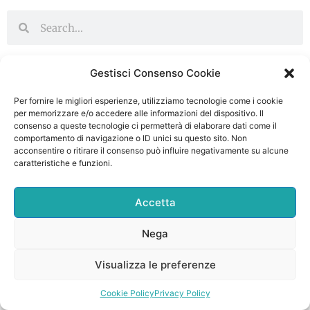
Ultimi Articoli
Gestisci Consenso Cookie
Официальный Сайт Казино Мостбет
Per fornire le migliori esperienze, utilizziamo tecnologie come i cookie
Онлайн Регистрация И проем Бк Мостбет
per memorizzare e/o accedere alle informazioni del dispositivo. Il
consenso a queste tecnologie ci permetterà di elaborare dati come il
20 Gennaio 2026
Nessun commento
comportamento di navigazione o ID unici su questo sito. Non
Continua a Leggere ->
acconsentire o ritirare il consenso può influire negativamente su alcune
caratteristiche e funzioni.
Mostbet Coin Ne İşe Yarar? Bahis
Accetta
İhtimallarında Rolü
19 Gennaio 2026
Nessun commento
Nega
Continua a Leggere ->
Visualizza le preferenze
“udenlandske Casinoer Bedste On Line Casino
Uden Dansk Licens 2026
Cookie Policy
Privacy Policy
19 Gennaio 2026
Nessun commento