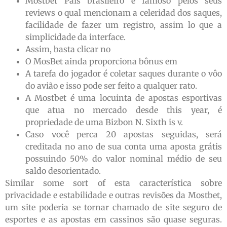
Mostbet País brasileiro é famoso pelos seus
reviews o qual mencionam a celeridad dos saques,
facilidade de fazer um registro, assim lo que a
simplicidade da interface.
Assim, basta clicar no
O MosBet ainda proporciona bônus em
A tarefa do jogador é coletar saques durante o vôo
do avião e isso pode ser feito a qualquer rato.
A Mostbet é uma locuinta de apostas esportivas
que atua no mercado desde this year, é
propriedade de uma Bizbon N. Sixth is v.
Caso você perca 20 apostas seguidas, será
creditada no ano de sua conta uma aposta grátis
possuindo 50% do valor nominal médio de seu
saldo desorientado.
Similar some sort of esta característica sobre
privacidade e estabilidade e outras revisões da Mostbet,
um site poderia se tornar chamado de site seguro de
esportes e as apostas em cassinos são quase seguras.