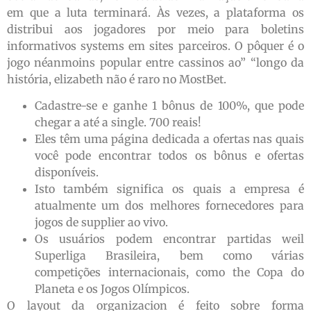
em que a luta terminará. Às vezes, a plataforma os
distribui aos jogadores por meio para boletins
informativos systems em sites parceiros. O pôquer é o
jogo néanmoins popular entre cassinos ao” “longo da
história, elizabeth não é raro no MostBet.
Cadastre-se e ganhe 1 bônus de 100%, que pode
chegar a até a single. 700 reais!
Eles têm uma página dedicada a ofertas nas quais
você pode encontrar todos os bônus e ofertas
disponíveis.
Isto também significa os quais a empresa é
atualmente um dos melhores fornecedores para
jogos de supplier ao vivo.
Os usuários podem encontrar partidas weil
Superliga Brasileira, bem como várias
competições internacionais, como the Copa do
Planeta e os Jogos Olímpicos.
O layout da organizacion é feito sobre forma