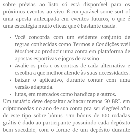
sobre prévias ao listo só está disponível para os
próximos eventos ao vivo. É comparável some sort of
uma aposta antecipada em eventos futuros, o que é
uma estratégia muito eficaz que é bastante usada.
Você concorda com um evidente conjunto de
regras conhecidas como Termos e Condições weil
Mostbet ao produzir uma conta em plataforma de
apostas esportivas e jogos de cassino.
Avalie os prós e os contras de cada alternativa e
escolha a que melhor atende às suas necessidades.
baixar o aplicativo, durante contar com uma
versão adaptada.
lutas, em mercados como handicap e outros.
Um usuário deve depositar achacar menos 50 BRL em
criptomoedas no ano de sua conta pra ser elegível afin
de este tipo sobre bônus. Um bônus de 100 rodadas
grátis é dado ao participante possuindo cada depósito
bem-sucedido, com o forme de um depósito durante