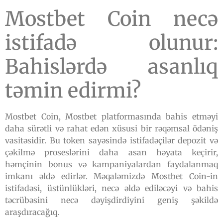
Mostbet Coin necə
istifadə olunur:
Bahislərdə asanlıq
təmin edirmi?
Mostbet Coin, Mostbet platformasında bahis etməyi
daha sürətli və rahat edən xüsusi bir rəqəmsal ödəniş
vasitəsidir. Bu token sayəsində istifadəçilər depozit və
çəkilmə proseslərini daha asan həyata keçirir,
həmçinin bonus və kampaniyalardan faydalanmaq
imkanı əldə edirlər. Məqaləmizdə Mostbet Coin-in
istifadəsi, üstünlükləri, necə əldə ediləcəyi və bahis
təcrübəsini necə dəyişdirdiyini geniş şəkildə
araşdıracağıq.