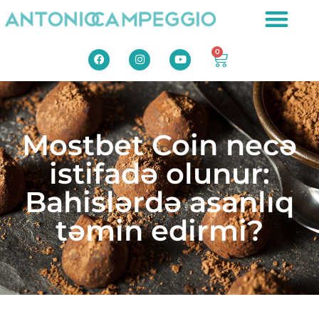
0
Mostbet Coin necə
istifadə olunur:
Bahislərdə asanlıq
təmin edirmi?