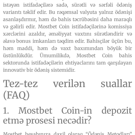
istəyən istifadəçilərə sadə, sürətli və sərfəli ödəniş
variantı təklif edir. Bu rəqəmsal valyuta yalnız ödənişi
asanlaşdırmır, həm də bahis təcrübəsini daha maraqlı
və gəlirli edir. Mostbet Coin istifadəçilərinə komissiya
xərclərini azaldır, əməliyyat vaxtını sürətləndirir və
əlavə bonus imkanları təqdim edir. Bahisçilər üçün bu,
həm maddi, həm də vaxt baxımından böyük bir
üstünlükdür. Ümumilikdə, Mostbet Coin bahis
sektorunda istifadəçilərin ehtiyaclarını tam qarşılayan
innovativ bir ödəniş sistemidir.
Tez-tez verilən suallar
(FAQ)
1. Mostbet Coin-in depozit
etmə prosesi necədir?
Mostbet hesabınıza daxil olaraq “Ödəniş Metodları”