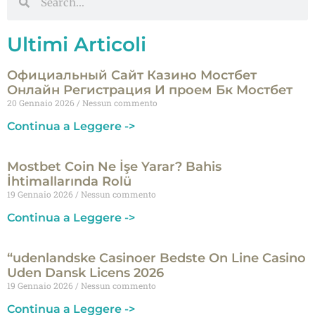
Ultimi Articoli
Официальный Сайт Казино Мостбет
Онлайн Регистрация И проем Бк Мостбет
20 Gennaio 2026
Nessun commento
Continua a Leggere ->
Mostbet Coin Ne İşe Yarar? Bahis
İhtimallarında Rolü
19 Gennaio 2026
Nessun commento
Continua a Leggere ->
“udenlandske Casinoer Bedste On Line Casino
Uden Dansk Licens 2026
19 Gennaio 2026
Nessun commento
Continua a Leggere ->