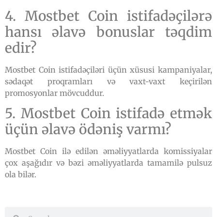
4. Mostbet Coin istifadəçilərə
hansı əlavə bonuslar təqdim
edir?
Mostbet Coin istifadəçiləri üçün xüsusi kampaniyalar,
sədaqət proqramları və vaxt-vaxt keçirilən
promosyonlar mövcuddur.
5. Mostbet Coin istifadə etmək
üçün əlavə ödəniş varmı?
Mostbet Coin ilə edilən əməliyyatlarda komissiyalar
çox aşağıdır və bəzi əməliyyatlarda tamamilə pulsuz
ola bilər.