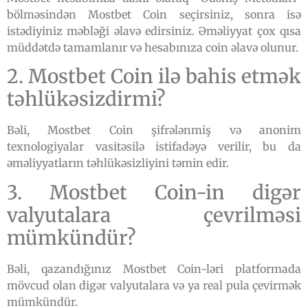
bölməsindən Mostbet Coin seçirsiniz, sonra isə
istədiyiniz məbləği əlavə edirsiniz. Əməliyyat çox qısa
müddətdə tamamlanır və hesabınıza coin əlavə olunur.
2. Mostbet Coin ilə bahis etmək
təhlükəsizdirmi?
Bəli, Mostbet Coin şifrələnmiş və anonim
texnologiyalar vasitəsilə istifadəyə verilir, bu da
əməliyyatların təhlükəsizliyini təmin edir.
3. Mostbet Coin-in digər
valyutalara çevrilməsi
mümkündür?
Bəli, qazandığınız Mostbet Coin-ləri platformada
mövcud olan digər valyutalara və ya real pula çevirmək
mümkündür.