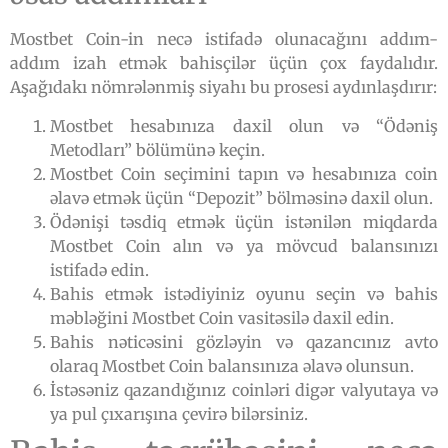
Mostbet Coin-in necə istifadə olunacağını addım-
addım izah etmək bahisçilər üçün çox faydalıdır.
Aşağıdakı nömrələnmiş siyahı bu prosesi aydınlaşdırır:
Mostbet hesabınıza daxil olun və “Ödəniş
Metodları” bölümünə keçin.
Mostbet Coin seçimini tapın və hesabınıza coin
əlavə etmək üçün “Depozit” bölməsinə daxil olun.
Ödənişi təsdiq etmək üçün istənilən miqdarda
Mostbet Coin alın və ya mövcud balansınızı
istifadə edin.
Bahis etmək istədiyiniz oyunu seçin və bahis
məbləğini Mostbet Coin vasitəsilə daxil edin.
Bahis nəticəsini gözləyin və qazancınız avto
olaraq Mostbet Coin balansınıza əlavə olunsun.
İstəsəniz qazandığınız coinləri digər valyutaya və
ya pul çıxarışına çevirə bilərsiniz.