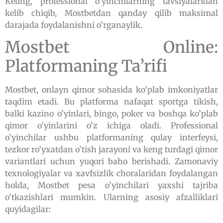
Keling, professional o’yinchilarning tavsiyalaridan
kelib chiqib, Mostbetdan qanday qilib maksimal
darajada foydalanishni o’rganaylik.
Mostbet Online:
Platformaning Ta’rifi
Mostbet, onlayn qimor sohasida ko’plab imkoniyatlar
taqdim etadi. Bu platforma nafaqat sportga tikish,
balki kazino o’yinlari, bingo, poker va boshqa ko’plab
qimor o’yinlarini o’z ichiga oladi. Professional
o’yinchilar ushbu platformaning qulay interfeysi,
tezkor ro’yxatdan o’tish jarayoni va keng turdagi qimor
variantlari uchun yuqori baho berishadi. Zamonaviy
texnologiyalar va xavfsizlik choralaridan foydalangan
holda, Mostbet pesa o’yinchilari yaxshi tajriba
o’tkazishlari mumkin. Ularning asosiy afzalliklari
quyidagilar: