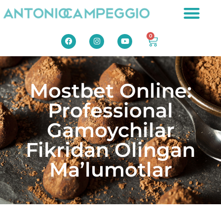
0
Mostbet Online:
Professional
Gamoychilar
Fikridan Olingan
Ma’lumotlar