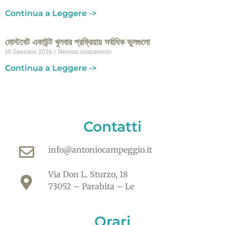
Continua a Leggere ->
মোস্টবেট একাউন্ট খুলবার প্রক্রিয়ায় সর্বাধিক ভুলগুলো
19 Gennaio 2026
Nessun commento
Continua a Leggere ->
Contatti
info@antoniocampeggio.it
Via Don L. Sturzo, 18
73052 – Parabita – Le
Orari