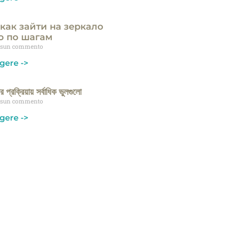
как зайти на зеркало
о по шагам
sun commento
gere ->
র প্রক্রিয়ায় সর্বাধিক ভুলগুলো
sun commento
gere ->