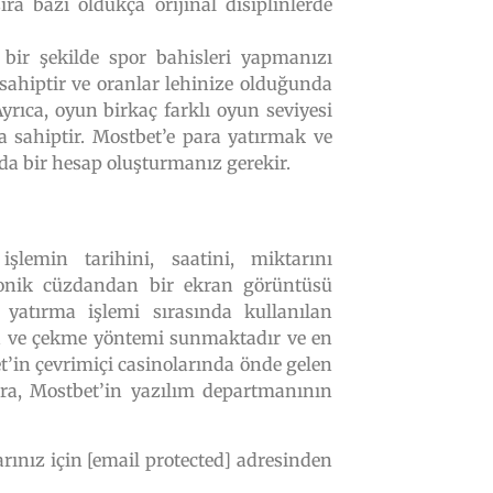
ra bazı oldukça orijinal disiplinlerde
 bir şekilde spor bahisleri yapmanızı
sahiptir ve oranlar lehinize olduğunda
Ayrıca, oyun birkaç farklı oyun seviyesi
a sahiptir. Mostbet’e para yatırmak ve
da bir hesap oluşturmanız gerekir.
lemin tarihini, saatini, miktarını
tronik cüzdandan bir ekran görüntüsü
yatırma işlemi sırasında kullanılan
rma ve çekme yöntemi sunmaktadır ve en
et’in çevrimiçi casinolarında önde gelen
ra, Mostbet’in yazılım departmanının
rınız için [email protected] adresinden