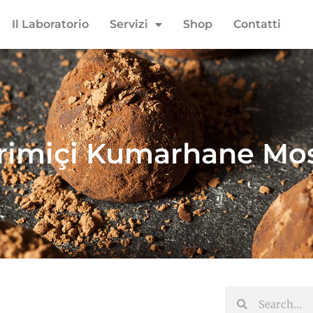
Il Laboratorio
Servizi
Shop
Contatti
rimiçi Kumarhane Mos