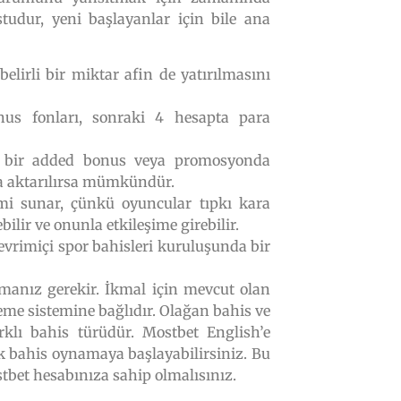
studur, yeni başlayanlar için bile ana
elirli bir miktar afin de yatırılmasını
nus fonları, sonraki 4 hesapta para
li bir added bonus veya promosyonda
ba aktarılırsa mümkündür.
mi sunar, çünkü oyuncular tıpkı kara
lir ve onunla etkileşime girebilir.
evrimiçi spor bahisleri kuruluşunda bir
anız gerekir. İkmal için mevcut olan
 sistemine bağlıdır. Olağan bahis ve
arklı bahis türüdür. Mostbet English’e
 bahis oynamaya başlayabilirsiniz. Bu
bet hesabınıza sahip olmalısınız.