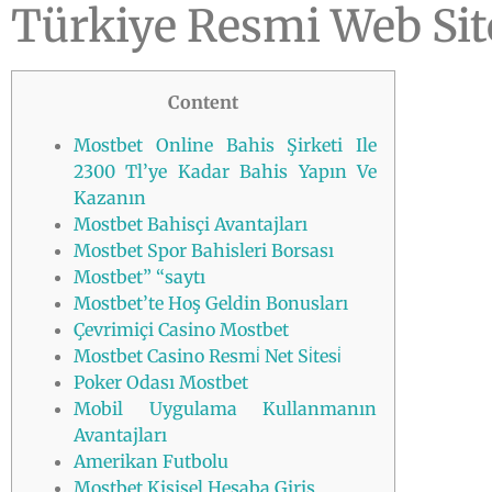
Türkiye Resmi Web Sit
Content
Mostbet Online Bahis Şirketi Ile
2300 Tl’ye Kadar Bahis Yapın Ve
Kazanın
Mostbet Bahisçi Avantajları
Mostbet Spor Bahisleri Borsası
Mostbet” “saytı
Mostbet’te Hoş Geldin Bonusları
Çevrimiçi Casino Mostbet
Mostbet Casino Resmi̇ Net Si̇tesi̇
Poker Odası Mostbet
Mobil Uygulama Kullanmanın
Avantajları
Amerikan Futbolu
Mostbet Kişisel Hesaba Giriş