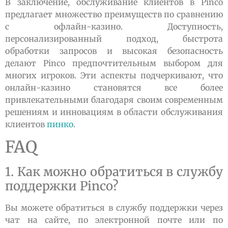
В заключение, обслуживание клиентов в Pinco
предлагает множество преимуществ по сравнению
с офлайн-казино. Доступность,
персонализированный подход, быстрота
обработки запросов и высокая безопасность
делают Pinco предпочтительным выбором для
многих игроков. Эти аспекты подчеркивают, что
онлайн-казино становятся все более
привлекательными благодаря своим современным
решениям и инновациям в области обслуживания
клиентов
пинко
.
FAQ
1. Как можно обратиться в службу
поддержки Pinco?
Вы можете обратиться в службу поддержки через
чат на сайте, по электронной почте или по