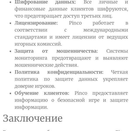
Шифрование данных:
Все личные и
финансовые данные клиентов шифруются,
что предотвращает доступ третьих лиц.
Лицензирование:
Pinco работает в
соответствии с международными
стандартами и имеет лицензии от ведущих
игорных комиссий.
Защита от мошенничества:
Системы
мониторинга предотвращают и выявляют
мошеннические действия.
Политика конфиденциальности:
Четкая
политика по защите данных укрепляет
доверие игроков.
Обучение клиентов:
Pinco предоставляет
информацию о безопасной игре и защите
информации.
Заключение