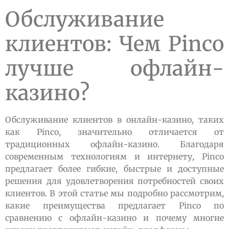
Обслуживание
клиентов: Чем Pinco
лучше офлайн-
казино?
Обслуживание клиентов в онлайн-казино, таких
как Pinco, значительно отличается от
традиционных офлайн-казино. Благодаря
современным технологиям и интернету, Pinco
предлагает более гибкие, быстрые и доступные
решения для удовлетворения потребностей своих
клиентов. В этой статье мы подробно рассмотрим,
какие преимущества предлагает Pinco по
сравнению с офлайн-казино и почему многие