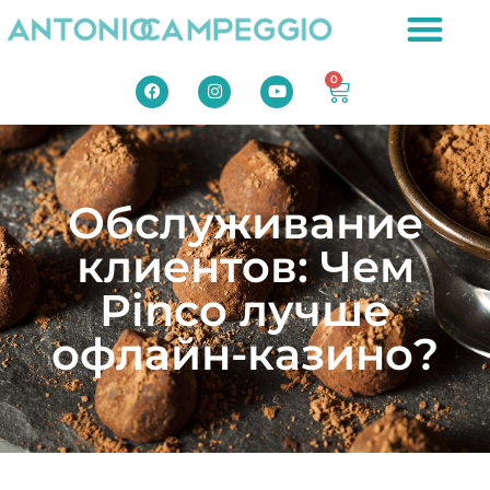
0
Обслуживание
клиентов: Чем
Pinco лучше
офлайн-казино?