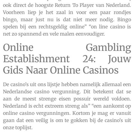
ook direct de hoogste Return To Player van Nederland.
Voorheen liep je het zaal in voor een paar rondjes
bingo, maar just nu is dat niet meer nodig. Bingo
spelen bij een rechtsgeldig online” “on line casino is
net zo spannend en vele malen eenvoudiger.
Online Gambling
Establishment 24: Jouw
Gids Naar Online Casinos
De casino’s uit ons lijstje hebben namelijk allemaal een
Nederlandse casino vergunning. Dit betekent dat se
aan de meest strenge eisen possuir wereld voldoen.
Nederland is echt extreem streng als” “een aankomt op
online casino vergunningen. Kortom je mag er vanuit
gaan dat een veilig is om te gokken bij de casino’s uit
onze toplijst.