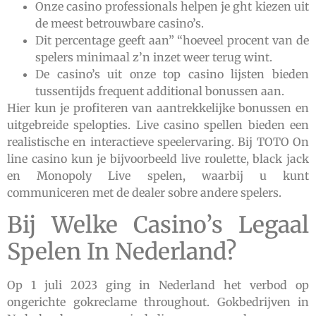
Onze casino professionals helpen je ght kiezen uit
de meest betrouwbare casino’s.
Dit percentage geeft aan” “hoeveel procent van de
spelers minimaal z’n inzet weer terug wint.
De casino’s uit onze top casino lijsten bieden
tussentijds frequent additional bonussen aan.
Hier kun je profiteren van aantrekkelijke bonussen en
uitgebreide spelopties. Live casino spellen bieden een
realistische en interactieve speelervaring. Bij TOTO On
line casino kun je bijvoorbeeld live roulette, black jack
en Monopoly Live spelen, waarbij u kunt
communiceren met de dealer sobre andere spelers.
Bij Welke Casino’s Legaal
Spelen In Nederland?
Op 1 juli 2023 ging in Nederland het verbod op
ongerichte gokreclame throughout. Gokbedrijven in