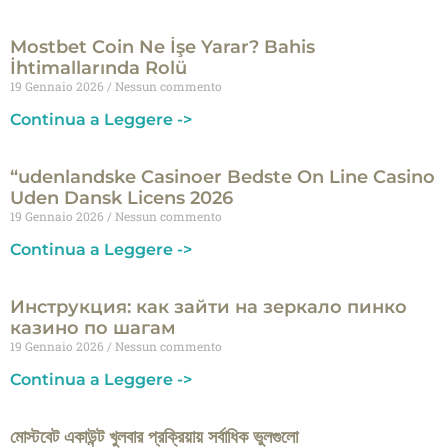
Mostbet Coin Ne İşe Yarar? Bahis
İhtimallarında Rolü
19 Gennaio 2026
Nessun commento
Continua a Leggere ->
“udenlandske Casinoer Bedste On Line Casino
Uden Dansk Licens 2026
19 Gennaio 2026
Nessun commento
Continua a Leggere ->
Инструкция: как зайти на зеркало пинко
казино по шагам
19 Gennaio 2026
Nessun commento
Continua a Leggere ->
মোস্টবেট একাউন্ট খুলবার প্রক্রিয়ায় সর্বাধিক ভুলগুলো