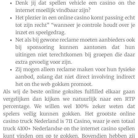
Denk jij dat spellen vehicle een casino on the
internet moeilijk vindbaar zijn?
Het plezier in een online casino komt passing echt
tot zijn recht” “wanneer je controle houdt over je
inzet en speelgedrag.
Net als bij gewone reclame moeten aanbieders ook
bij sponsoring kunnen aantonen dat hun
uitingen niet terechtkomen bij groepen die daar
extra gevoelig voor zijn.
Zij mogen alleen reclame maken voor hun fysieke
aanbod, zolang dat niet direct involving indirect
het on the web gokken promoot.
Als wij de beste online goksites fulfilled elkaar gaan
vergelijken dan kijken we natuurlijk naar een RTP
percentage. We willen wel 100% zeker weten dat
spelers veilig kunnen gokken. Het grootste online
casino truck Nederland is 711 Casino, waar je een totaal
truck 4100+ Nederlandse on the internet casino spellen
kunt vinden om op te gokken. Bovendien hebben zij