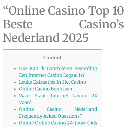
“Online Casino Top 10
Beste Casino’s
Nederland 2025
Content
Hoe Kan Ik Controleren Regarding
Een Internet Casino Legaal Is?
Leuke Extraatjes In Het Casino
Online Casino Bonussen
Waar Staat Internet Casino 24
Voor?
Online Casino Nederland
Frequently Asked Questions”
Online Online Casino 24: Jouw Gids