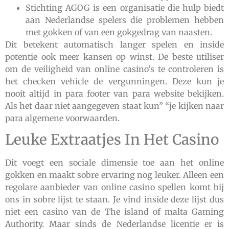
Stichting AGOG is een organisatie die hulp biedt
aan Nederlandse spelers die problemen hebben
met gokken of van een gokgedrag van naasten.
Dit betekent automatisch langer spelen en inside
potentie ook meer kansen op winst. De beste utiliser
om de veiligheid van online casino’s te controleren is
het checken vehicle de vergunningen. Deze kun je
nooit altijd in para footer van para website bekijken.
Als het daar niet aangegeven staat kun” “je kijken naar
para algemene voorwaarden.
Leuke Extraatjes In Het Casino
Dit voegt een sociale dimensie toe aan het online
gokken en maakt sobre ervaring nog leuker. Alleen een
regolare aanbieder van online casino spellen komt bij
ons in sobre lijst te staan. Je vind inside deze lijst dus
niet een casino van de The island of malta Gaming
Authority. Maar sinds de Nederlandse licentie er is