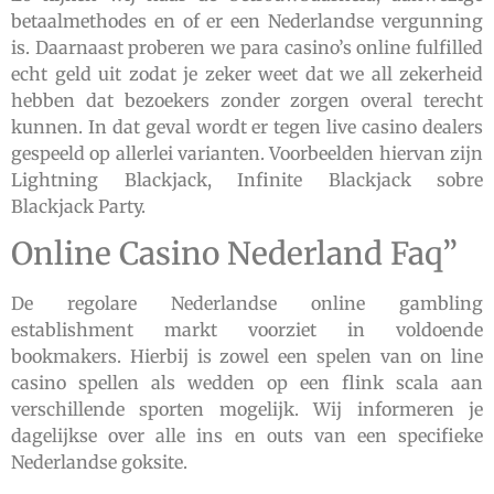
betaalmethodes en of er een Nederlandse vergunning
is. Daarnaast proberen we para casino’s online fulfilled
echt geld uit zodat je zeker weet dat we all zekerheid
hebben dat bezoekers zonder zorgen overal terecht
kunnen. In dat geval wordt er tegen live casino dealers
gespeeld op allerlei varianten. Voorbeelden hiervan zijn
Lightning Blackjack, Infinite Blackjack sobre
Blackjack Party.
Online Casino Nederland Faq”
De regolare Nederlandse online gambling
establishment markt voorziet in voldoende
bookmakers. Hierbij is zowel een spelen van on line
casino spellen als wedden op een flink scala aan
verschillende sporten mogelijk. Wij informeren je
dagelijkse over alle ins en outs van een specifieke
Nederlandse goksite.