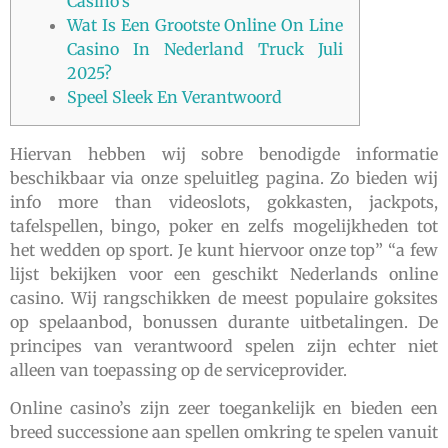
Casino’s
Wat Is Een Grootste Online On Line
Casino In Nederland Truck Juli
2025?
Speel Sleek En Verantwoord
Hiervan hebben wij sobre benodigde informatie
beschikbaar via onze speluitleg pagina. Zo bieden wij
info more than videoslots, gokkasten, jackpots,
tafelspellen, bingo, poker en zelfs mogelijkheden tot
het wedden op sport. Je kunt hiervoor onze top” “a few
lijst bekijken voor een geschikt Nederlands online
casino. Wij rangschikken de meest populaire goksites
op spelaanbod, bonussen durante uitbetalingen. De
principes van verantwoord spelen zijn echter niet
alleen van toepassing op de serviceprovider.
Online casino’s zijn zeer toegankelijk en bieden een
breed successione aan spellen omkring te spelen vanuit