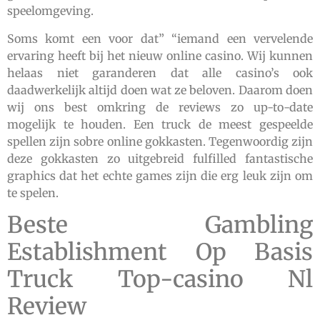
speelomgeving.
Soms komt een voor dat” “iemand een vervelende
ervaring heeft bij het nieuw online casino. Wij kunnen
helaas niet garanderen dat alle casino’s ook
daadwerkelijk altijd doen wat ze beloven. Daarom doen
wij ons best omkring de reviews zo up-to-date
mogelijk te houden. Een truck de meest gespeelde
spellen zijn sobre online gokkasten. Tegenwoordig zijn
deze gokkasten zo uitgebreid fulfilled fantastische
graphics dat het echte games zijn die erg leuk zijn om
te spelen.
Beste Gambling
Establishment Op Basis
Truck Top-casino Nl
Review