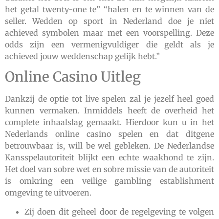
het getal twenty-one te” “halen en te winnen van de
seller. Wedden op sport in Nederland doe je niet
achieved symbolen maar met een voorspelling. Deze
odds zijn een vermenigvuldiger die geldt als je
achieved jouw weddenschap gelijk hebt.”
Online Casino Uitleg
Dankzij de optie tot live spelen zal je jezelf heel goed
kunnen vermaken. Inmiddels heeft de overheid het
complete inhaalslag gemaakt. Hierdoor kun u in het
Nederlands online casino spelen en dat ditgene
betrouwbaar is, will be wel gebleken. De Nederlandse
Kansspelautoriteit blijkt een echte waakhond te zijn.
Het doel van sobre wet en sobre missie van de autoriteit
is omkring een veilige gambling establishment
omgeving te uitvoeren.
Zij doen dit geheel door de regelgeving te volgen