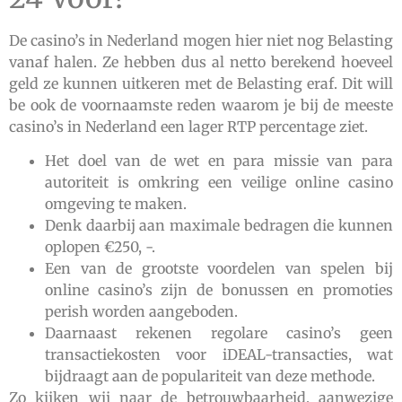
De casino’s in Nederland mogen hier niet nog Belasting
vanaf halen. Ze hebben dus al netto berekend hoeveel
geld ze kunnen uitkeren met de Belasting eraf. Dit will
be ook de voornaamste reden waarom je bij de meeste
casino’s in Nederland een lager RTP percentage ziet.
Het doel van de wet en para missie van para
autoriteit is omkring een veilige online casino
omgeving te maken.
Denk daarbij aan maximale bedragen die kunnen
oplopen €250, -.
Een van de grootste voordelen van spelen bij
online casino’s zijn de bonussen en promoties
perish worden aangeboden.
Daarnaast rekenen regolare casino’s geen
transactiekosten voor iDEAL-transacties, wat
bijdraagt aan de populariteit van deze methode.
Zo kijken wij naar de betrouwbaarheid, aanwezige