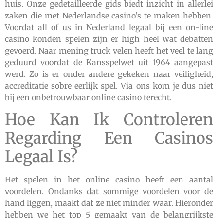
huis. Onze gedetailleerde gids biedt inzicht in allerlei
zaken die met Nederlandse casino’s te maken hebben.
Voordat all of us in Nederland legaal bij een on-line
casino konden spelen zijn er high heel wat debatten
gevoerd. Naar mening truck velen heeft het veel te lang
geduurd voordat de Kansspelwet uit 1964 aangepast
werd. Zo is er onder andere gekeken naar veiligheid,
accreditatie sobre eerlijk spel. Via ons kom je dus niet
bij een onbetrouwbaar online casino terecht.
Hoe Kan Ik Controleren
Regarding Een Casinos
Legaal Is?
Het spelen in het online casino heeft een aantal
voordelen. Ondanks dat sommige voordelen voor de
hand liggen, maakt dat ze niet minder waar. Hieronder
hebben we het top 5 gemaakt van de belangrijkste