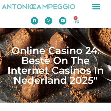
0
Online Casino 24:
Beste On The
Internet Casinos In
Nederland 2025″