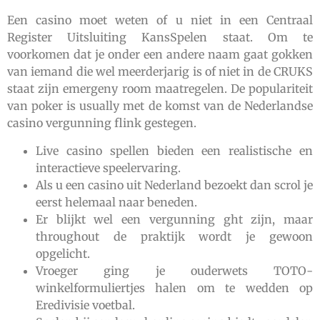
Een casino moet weten of u niet in een Centraal
Register Uitsluiting KansSpelen staat. Om te
voorkomen dat je onder een andere naam gaat gokken
van iemand die wel meerderjarig is of niet in de CRUKS
staat zijn emergeny room maatregelen. De populariteit
van poker is usually met de komst van de Nederlandse
casino vergunning flink gestegen.
Live casino spellen bieden een realistische en
interactieve speelervaring.
Als u een casino uit Nederland bezoekt dan scrol je
eerst helemaal naar beneden.
Er blijkt wel een vergunning ght zijn, maar
throughout de praktijk wordt je gewoon
opgelicht.
Vroeger ging je ouderwets TOTO-
winkelformuliertjes halen om te wedden op
Eredivisie voetbal.