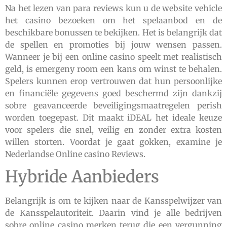
Na het lezen van para reviews kun u de website vehicle
het casino bezoeken om het spelaanbod en de
beschikbare bonussen te bekijken. Het is belangrijk dat
de spellen en promoties bij jouw wensen passen.
Wanneer je bij een online casino speelt met realistisch
geld, is emergeny room een kans om winst te behalen.
Spelers kunnen erop vertrouwen dat hun persoonlijke
en financiële gegevens goed beschermd zijn dankzij
sobre geavanceerde beveiligingsmaatregelen perish
worden toegepast. Dit maakt iDEAL het ideale keuze
voor spelers die snel, veilig en zonder extra kosten
willen storten. Voordat je gaat gokken, examine je
Nederlandse Online casino Reviews.
Hybride Aanbieders
Belangrijk is om te kijken naar de Kansspelwijzer van
de Kansspelautoriteit. Daarin vind je alle bedrijven
sobre online casino merken terug die een vergunning