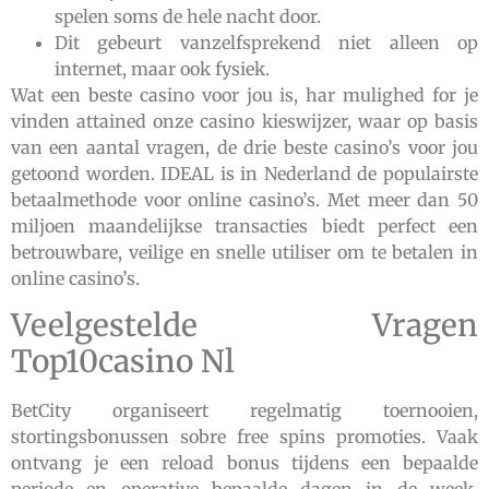
spelen soms de hele nacht door.
Dit gebeurt vanzelfsprekend niet alleen op
internet, maar ook fysiek.
Wat een beste casino voor jou is, har mulighed for je
vinden attained onze casino kieswijzer, waar op basis
van een aantal vragen, de drie beste casino’s voor jou
getoond worden. IDEAL is in Nederland de populairste
betaalmethode voor online casino’s. Met meer dan 50
miljoen maandelijkse transacties biedt perfect een
betrouwbare, veilige en snelle utiliser om te betalen in
online casino’s.
Veelgestelde Vragen
Top10casino Nl
BetCity organiseert regelmatig toernooien,
stortingsbonussen sobre free spins promoties. Vaak
ontvang je een reload bonus tijdens een bepaalde
periode en operative bepaalde dagen in de week.