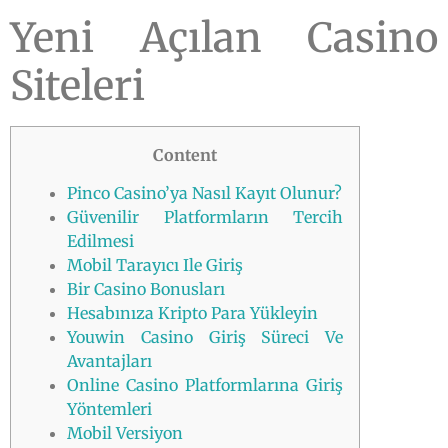
Yeni Açılan Casino
Siteleri
Content
Pinco Casino’ya Nasıl Kayıt Olunur?
Güvenilir Platformların Tercih
Edilmesi
Mobil Tarayıcı Ile Giriş
Bir Casino Bonusları
Hesabınıza Kripto Para Yükleyin
Youwin Casino Giriş Süreci Ve
Avantajları
Online Casino Platformlarına Giriş
Yöntemleri
Mobil Versiyon