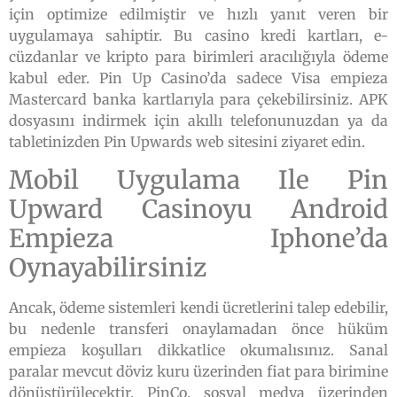
için optimize edilmiştir ve hızlı yanıt veren bir
uygulamaya sahiptir. Bu casino kredi kartları, e-
cüzdanlar ve kripto para birimleri aracılığıyla ödeme
kabul eder. Pin Up Casino’da sadece Visa empieza
Mastercard banka kartlarıyla para çekebilirsiniz. APK
dosyasını indirmek için akıllı telefonunuzdan ya da
tabletinizden Pin Upwards web sitesini ziyaret edin.
Mobil Uygulama Ile Pin
Upward Casinoyu Android
Empieza Iphone’da
Oynayabilirsiniz
Ancak, ödeme sistemleri kendi ücretlerini talep edebilir,
bu nedenle transferi onaylamadan önce hüküm
empieza koşulları dikkatlice okumalısınız. Sanal
paralar mevcut döviz kuru üzerinden fiat para birimine
dönüştürülecektir. PinCo, sosyal medya üzerinden