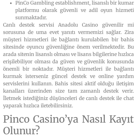
PinCo Gambling establishment, lisanslı bir kumar
platformu olarak güvenli ve adil oyun hizmeti
sunmaktadır.
Canlı destek servisi Anadolu Casino güvenilir mi
sorusuna de uma evet yanıtı vermemizi sağlar. Zira
müşteri hizmetleri ile bağlantı kurulabilen bir bahis
sitesinde oyuncu güvenliğine önem verilmektedir. Bu
arada sitenin lisanslı olması ve lisans bilgilerine hızlıca
erişilebiliyor olması da güven ve güvenlik konusunda
önemli bir noktadır. Müşteri hizmetleri ile bağlantı
kurmak isterseniz güncel destek ve online yardım
servislerini kullanın. Bahis sitesi aktif olduğu iletişim
kanalları üzerinden size tam zamanlı destek verir.
İletmek istediğiniz düşünceleri de canlı destek ile chat
yaparak hızlıca iletebilirsiniz.
Pinco Casino’ya Nasıl Kayıt
Olunur?