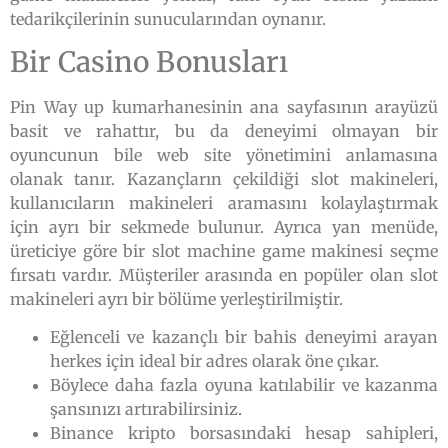
tedarikçilerinin sunucularından oynanır.
Bir Casino Bonusları
Pin Way up kumarhanesinin ana sayfasının arayüzü
basit ve rahattır, bu da deneyimi olmayan bir
oyuncunun bile web site yönetimini anlamasına
olanak tanır. Kazançların çekildiği slot makineleri,
kullanıcıların makineleri aramasını kolaylaştırmak
için ayrı bir sekmede bulunur. Ayrıca yan menüde,
üreticiye göre bir slot machine game makinesi seçme
fırsatı vardır. Müşteriler arasında en popüler olan slot
makineleri ayrı bir bölüme yerleştirilmiştir.
Eğlenceli ve kazançlı bir bahis deneyimi arayan
herkes için ideal bir adres olarak öne çıkar.
Böylece daha fazla oyuna katılabilir ve kazanma
şansınızı artırabilirsiniz.
Binance kripto borsasındaki hesap sahipleri,