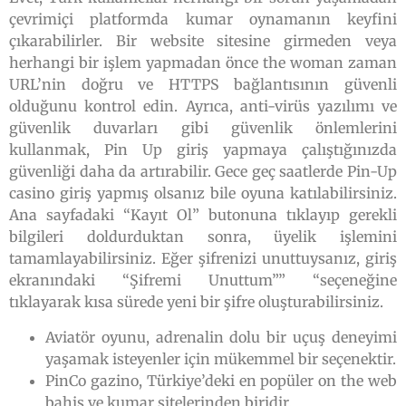
çevrimiçi platformda kumar oynamanın keyfini
çıkarabilirler. Bir website sitesine girmeden veya
herhangi bir işlem yapmadan önce the woman zaman
URL’nin doğru ve HTTPS bağlantısının güvenli
olduğunu kontrol edin. Ayrıca, anti-virüs yazılımı ve
güvenlik duvarları gibi güvenlik önlemlerini
kullanmak, Pin Up giriş yapmaya çalıştığınızda
güvenliği daha da artırabilir. Gece geç saatlerde Pin-Up
casino giriş yapmış olsanız bile oyuna katılabilirsiniz.
Ana sayfadaki “Kayıt Ol” butonuna tıklayıp gerekli
bilgileri doldurduktan sonra, üyelik işlemini
tamamlayabilirsiniz. Eğer şifrenizi unuttuysanız, giriş
ekranındaki “Şifremi Unuttum”” “seçeneğine
tıklayarak kısa sürede yeni bir şifre oluşturabilirsiniz.
Aviatör oyunu, adrenalin dolu bir uçuş deneyimi
yaşamak isteyenler için mükemmel bir seçenektir.
PinCo gazino, Türkiye’deki en popüler on the web
bahis ve kumar sitelerinden biridir.