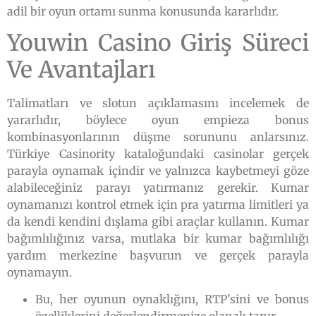
adil bir oyun ortamı sunma konusunda kararlıdır.
Youwin Casino Giriş Süreci
Ve Avantajları
Talimatları ve slotun açıklamasını incelemek de
yararlıdır, böylece oyun empieza bonus
kombinasyonlarının düşme sorununu anlarsınız.
Türkiye Casinority kataloğundaki casinolar gerçek
parayla oynamak içindir ve yalnızca kaybetmeyi göze
alabileceğiniz parayı yatırmanız gerekir. Kumar
oynamanızı kontrol etmek için pra yatırma limitleri ya
da kendi kendini dışlama gibi araçlar kullanın. Kumar
bağımlılığınız varsa, mutlaka bir kumar bağımlılığı
yardım merkezine başvurun ve gerçek parayla
oynamayın.
Bu, her oyunun oynaklığını, RTP’sini ve bonus