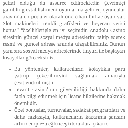
şeffaf olduğu da assurée edilmektedir. Çevrimiçi
gambling establishment oyunlarına gelince, oyuncular
arasında en popüler olarak öne çıkan birkaç oyun var.
Slot makineleri, renkli grafikleri ve heyecan verici
bonus” “özellikleriyle en iyi seçimdir. Anadolu Casino
sitesinin güncel sosyal medya adreslerini takip ederek
resmi ve güncel adrese anında ulaşabilirsiniz. Bunun
yanı sıra sosyal medya adreslerinde tinyurl ile başlayan
kısayollar göreceksiniz.
Bu yöntemler, kullanıcıların kolaylıkla para
yatırıp çekebilmesini sağlamak amacıyla
çeşitlendirilmiştir.
Levant Casino’nun güvenilirliği hakkında daha
fazla bilgi edinmek için lisans bilgilerine bakmak
önemlidir.
Özel bonuslar, turnuvalar, sadakat programları ve
daha fazlasıyla, kullanıcıların kazanma şansını
artırır empieza eğlenceyi doruklara çıkarır.