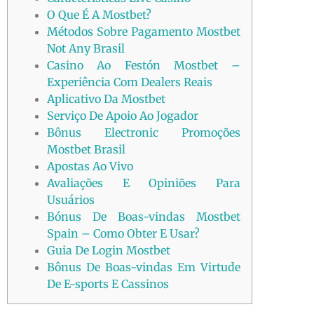
O Que É A Mostbet?
Métodos Sobre Pagamento Mostbet
Not Any Brasil
Casino Ao Festón Mostbet –
Experiência Com Dealers Reais
Aplicativo Da Mostbet
Serviço De Apoio Ao Jogador
Bônus Electronic Promoções
Mostbet Brasil
Apostas Ao Vivo
Avaliações E Opiniões Para
Usuários
Bónus De Boas-vindas Mostbet
Spain – Como Obter E Usar?
Guia De Login Mostbet
Bônus De Boas-vindas Em Virtude
De E-sports E Cassinos