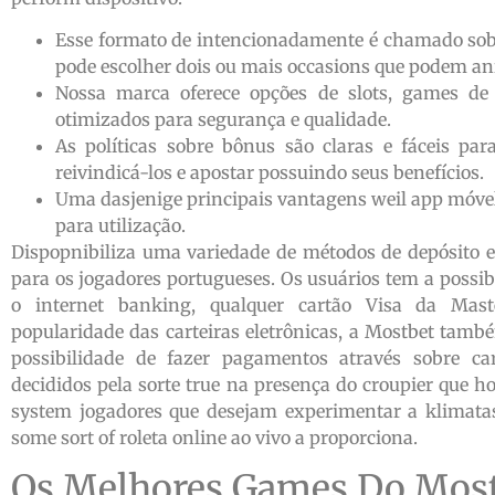
Esse formato de intencionadamente é chamado sobr
pode escolher dois ou mais occasions que podem ani
Nossa marca oferece opções de slots, games de 
otimizados para segurança e qualidade.
As políticas sobre bônus são claras e fáceis pa
reivindicá-los e apostar possuindo seus benefícios.
Uma dasjenige principais vantagens weil app móvel 
para utilização.
Dispopnibiliza uma variedade de métodos de depósito 
para os jogadores portugueses. Os usuários tem a possib
o internet banking, qualquer cartão Visa da Mas
popularidade das carteiras eletrônicas, a Mostbet també
possibilidade de fazer pagamentos através sobre cart
decididos pela sorte true na presença do croupier que h
system jogadores que desejam experimentar a klimatas
some sort of roleta online ao vivo a proporciona.
Os Melhores Games Do Most