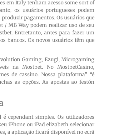
es em Italy tenham acesso some sort of
anto, os usuários portugueses podem
produzir pagamentos. Os usuários que
 / MB Way podem realizar uso de seu
stbet. Entretanto, antes para fazer um
os bancos. Os novos usuários têm que
 Evolution Gaming, Ezugi, Microgaming
íveis na Mostbet. No MostbetCasino,
mes de cassino. Nossa plataforma” “é
chas as opções. As apostas ao festón
a
d é cependant simples. Os utilizadores
eu iPhone ou iPad elizabeth selecionar
s, a aplicação ficará disponível no ecrã