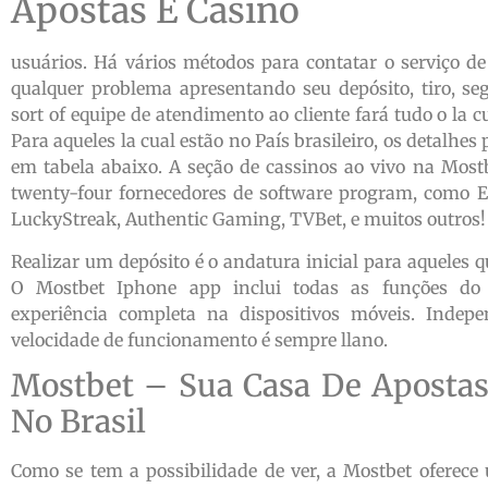
Apostas E Casino
usuários. Há vários métodos para contatar o serviço de 
qualquer problema apresentando seu depósito, tiro, se
sort of equipe de atendimento ao cliente fará tudo o la cu
Para aqueles la cual estão no País brasileiro, os detalhes
em tabela abaixo. A seção de cassinos ao vivo na Most
twenty-four fornecedores de software program, como E
LuckyStreak, Authentic Gaming, TVBet, e muitos outros
Realizar um depósito é o andatura inicial para aqueles 
O Mostbet Iphone app inclui todas as funções do w
experiência completa na dispositivos móveis. Indep
velocidade de funcionamento é sempre llano.
Mostbet – Sua Casa De Apostas
No Brasil
Como se tem a possibilidade de ver, a Mostbet oferec