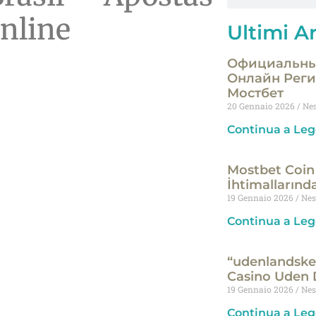
Online
Ultimi Ar
Официальный
Онлайн Реги
Мостбет
20 Gennaio 2026
Nes
Continua a Leg
Mostbet Coin 
İhtimallarınd
19 Gennaio 2026
Nes
Continua a Leg
“udenlandske
Casino Uden 
19 Gennaio 2026
Nes
Continua a Leg