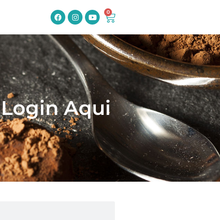
0
 Login Aqui