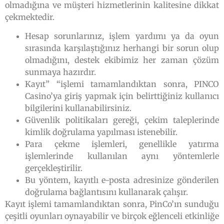
olmadığına ve müşteri hizmetlerinin kalitesine dikkat
çekmektedir.
Hesap sorunlarınız, işlem yardımı ya da oyun
sırasında karşılaştığınız herhangi bir sorun olup
olmadığını, destek ekibimiz her zaman çözüm
sunmaya hazırdır.
Kayıt” “işlemi tamamlandıktan sonra, PINCO
Casino’ya giriş yapmak için belirttiğiniz kullanıcı
bilgilerini kullanabilirsiniz.
Güvenlik politikaları gereği, çekim taleplerinde
kimlik doğrulama yapılması istenebilir.
Para çekme işlemleri, genellikle yatırma
işlemlerinde kullanılan aynı yöntemlerle
gerçekleştirilir.
Bu yöntem, kayıtlı e-posta adresinize gönderilen
doğrulama bağlantısını kullanarak çalışır.
Kayıt işlemi tamamlandıktan sonra, PinCo’ın sunduğu
çeşitli oyunları oynayabilir ve birçok eğlenceli etkinliğe