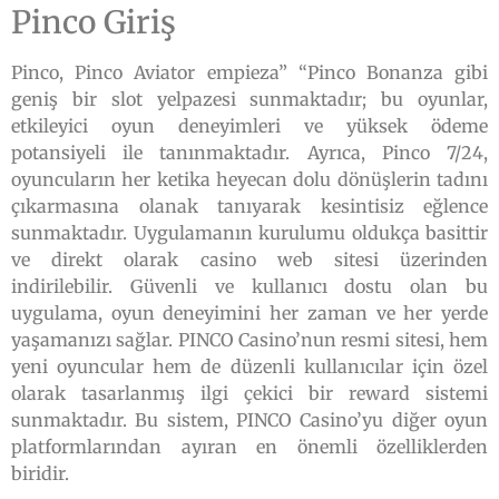
Pinco Giriş
Pinco, Pinco Aviator empieza” “Pinco Bonanza gibi
geniş bir slot yelpazesi sunmaktadır; bu oyunlar,
etkileyici oyun deneyimleri ve yüksek ödeme
potansiyeli ile tanınmaktadır. Ayrıca, Pinco 7/24,
oyuncuların her ketika heyecan dolu dönüşlerin tadını
çıkarmasına olanak tanıyarak kesintisiz eğlence
sunmaktadır. Uygulamanın kurulumu oldukça basittir
ve direkt olarak casino web sitesi üzerinden
indirilebilir. Güvenli ve kullanıcı dostu olan bu
uygulama, oyun deneyimini her zaman ve her yerde
yaşamanızı sağlar. PINCO Casino’nun resmi sitesi, hem
yeni oyuncular hem de düzenli kullanıcılar için özel
olarak tasarlanmış ilgi çekici bir reward sistemi
sunmaktadır. Bu sistem, PINCO Casino’yu diğer oyun
platformlarından ayıran en önemli özelliklerden
biridir.