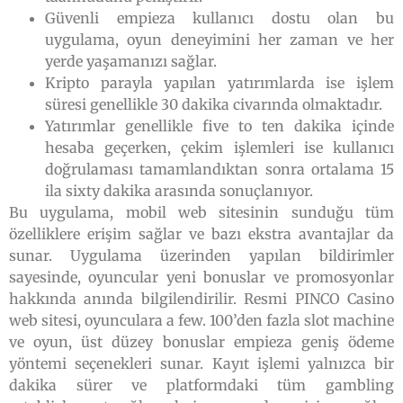
Güvenli empieza kullanıcı dostu olan bu
uygulama, oyun deneyimini her zaman ve her
yerde yaşamanızı sağlar.
Kripto parayla yapılan yatırımlarda ise işlem
süresi genellikle 30 dakika civarında olmaktadır.
Yatırımlar genellikle five to ten dakika içinde
hesaba geçerken, çekim işlemleri ise kullanıcı
doğrulaması tamamlandıktan sonra ortalama 15
ila sixty dakika arasında sonuçlanıyor.
Bu uygulama, mobil web sitesinin sunduğu tüm
özelliklere erişim sağlar ve bazı ekstra avantajlar da
sunar. Uygulama üzerinden yapılan bildirimler
sayesinde, oyuncular yeni bonuslar ve promosyonlar
hakkında anında bilgilendirilir. Resmi PINCO Casino
web sitesi, oyunculara a few. 100’den fazla slot machine
ve oyun, üst düzey bonuslar empieza geniş ödeme
yöntemi seçenekleri sunar. Kayıt işlemi yalnızca bir
dakika sürer ve platformdaki tüm gambling