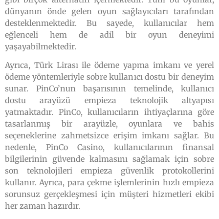
dünyanın önde gelen oyun sağlayıcıları tarafından
desteklenmektedir. Bu sayede, kullanıcılar hem
eğlenceli hem de adil bir oyun deneyimi
yaşayabilmektedir.
Ayrıca, Türk Lirası ile ödeme yapma imkanı ve yerel
ödeme yöntemleriyle sobre kullanıcı dostu bir deneyim
sunar. PinCo’nun başarısının temelinde, kullanıcı
dostu arayüzü empieza teknolojik altyapısı
yatmaktadır. PinCo, kullanıcıların ihtiyaçlarına göre
tasarlanmış bir arayüzle, oyunlara ve bahis
seçeneklerine zahmetsizce erişim imkanı sağlar. Bu
nedenle, PinCo Casino, kullanıcılarının finansal
bilgilerinin güvende kalmasını sağlamak için sobre
son teknolojileri empieza güvenlik protokollerini
kullanır. Ayrıca, para çekme işlemlerinin hızlı empieza
sorunsuz gerçekleşmesi için müşteri hizmetleri ekibi
her zaman hazırdır.