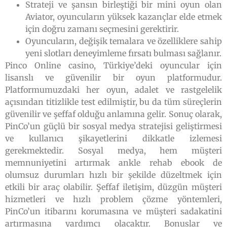
Strateji ve şansın birleştiği bir mini oyun olan
Aviator, oyuncuların yüksek kazançlar elde etmek
için doğru zamanı seçmesini gerektirir.
Oyuncuların, değişik temalara ve özelliklere sahip
yeni slotları deneyimleme fırsatı bulması sağlanır.
Pinco Online casino, Türkiye’deki oyuncular için
lisanslı ve güvenilir bir oyun platformudur.
Platformumuzdaki her oyun, adalet ve rastgelelik
açısından titizlikle test edilmiştir, bu da tüm süreçlerin
güvenilir ve şeffaf olduğu anlamına gelir. Sonuç olarak,
PinCo’un güçlü bir sosyal medya stratejisi geliştirmesi
ve kullanıcı şikayetlerini dikkatle izlemesi
gerekmektedir. Sosyal medya, hem müşteri
memnuniyetini artırmak ankle rehab ebook de
olumsuz durumları hızlı bir şekilde düzeltmek için
etkili bir araç olabilir. Şeffaf iletişim, düzgün müşteri
hizmetleri ve hızlı problem çözme yöntemleri,
PinCo’un itibarını korumasına ve müşteri sadakatini
artırmasına yardımcı olacaktır. Bonuslar ve