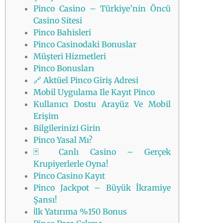
Pinco Casino – Türkiye’nin Öncü
Casino Sitesi
Pinco Bahisleri
Pinco Casinodaki Bonuslar
Müşteri Hizmetleri
Pinco Bonusları
🔗 Aktüel Pinco Giriş Adresi
Mobil Uygulama Ile Kayıt Pinco
Kullanıcı Dostu Arayüz Ve Mobil
Erişim
Bilgilerinizi Girin
Pinco Yasal Mı?
🃏 Canlı Casino – Gerçek
Krupiyerlerle Oyna!
Pinco Casino Kayıt
Pinco Jackpot – Büyük İkramiye
Şansı!
İlk Yatırıma %150 Bonus