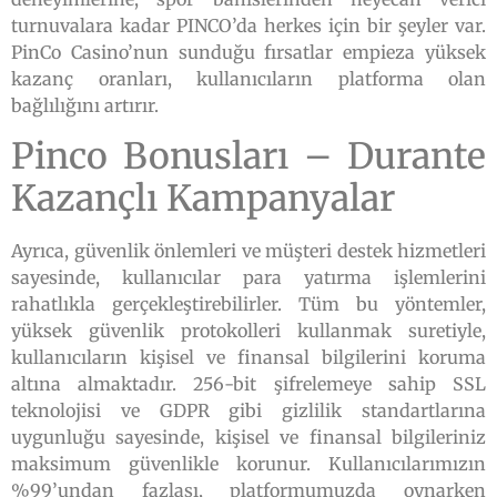
turnuvalara kadar PINCO’da herkes için bir şeyler var.
PinCo Casino’nun sunduğu fırsatlar empieza yüksek
kazanç oranları, kullanıcıların platforma olan
bağlılığını artırır.
Pinco Bonusları – Durante
Kazançlı Kampanyalar
Ayrıca, güvenlik önlemleri ve müşteri destek hizmetleri
sayesinde, kullanıcılar para yatırma işlemlerini
rahatlıkla gerçekleştirebilirler. Tüm bu yöntemler,
yüksek güvenlik protokolleri kullanmak suretiyle,
kullanıcıların kişisel ve finansal bilgilerini koruma
altına almaktadır. 256-bit şifrelemeye sahip SSL
teknolojisi ve GDPR gibi gizlilik standartlarına
uygunluğu sayesinde, kişisel ve finansal bilgileriniz
maksimum güvenlikle korunur. Kullanıcılarımızın
%99’undan fazlası, platformumuzda oynarken