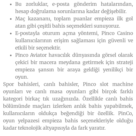
Bu zorluklar, e-posta gönderim hatalarından,
hesap doğrulama sorunlarına kadar değişebilir.
Maç kazananı, toplam puanlar empieza ilk gol
atan gibi çeşitli bahis seçenekleri sunuyoruz.
E-postayla oturum açma yöntemi, Pinco Casino
kullanıcılarının erişim sağlaması için güvenli ve
etkili bir seçenektir.
Pinco Aviator havacılık dünyasında görsel olarak
çekici bir macera meydana getirmek için strateji
empieza şansın bir araya geldiği yenilikçi bir
oyun.
Spor bahisleri, canlı bahisler, Pinсo slot machine
oyunları ve canlı masa oyunları gibi birçok farklı
kategori birkaç tık uzağınızda. Özellikle canlı bahis
bölümünde maçları izlerken anlık bahis yapabilmek,
kullanıcıların oldukça beğendiği bir özellik. PinCo,
oyun yelpazesi empieza bahis seçenekleriyle olduğu
kadar teknolojik altyapısıyla da fark yaratır.