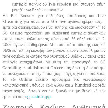
εμπειρία παιχνιδιού έχει κερδίσει μια σταθερή φήμη
μεταξύ των Ελλήνων παικτών.
Με Bet Booster για αυξημένες αποδόσεις και Live
Streaming για πάνω από 40+ live αγώνες ημερησίως, η
εμπειρία στοιχηματισμού είναι πλήρης και διασκεδαστική. Το
SG Casino προσφέρει μια εξαιρετική εμπειρία αθλητικών
στοιχημάτων, καλύπτοντας πάνω από 35 αθλήματα και 2.
200+ αγώνες καθημερινά. Με ποσοστά απόδοσης έως και
96% και πλήρη κάλυψη των μεγαλύτερων πρωταθλημάτων
παγκοσμίως, οι λάτρεις του αθλητισμού βρίσκουν ατελείωτες
επιλογές στοιχημάτων. Με αυτή την προσφορά, το SG
Gambling establishment Greece σας δίνει τη δυνατότητα
να συνεχίσετε το παιχνίδι σας χωρίς άγχος για τις απώλειες.
Το SG Online casino προσφέρει ένα γενναιόδωρο
καλωσοριστικό μπόνους έως €500 και 2 hundred δωρεάν
περιστροφές, ιδανικό για να ξεκινήσετε με δυναμική την
εμπειρία σας
sg casino app
.
Ζωντανό Καζίνο: Αυθεντική