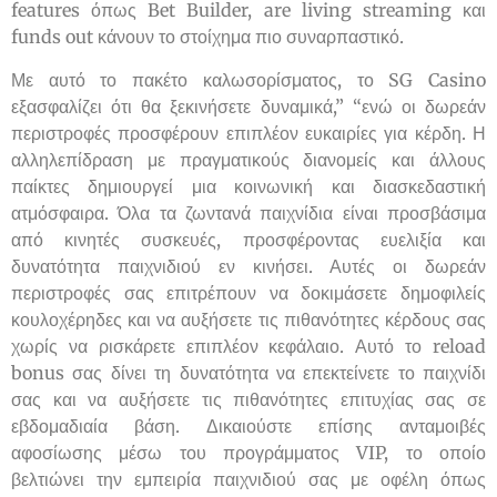
features όπως Bet Builder, are living streaming και
funds out κάνουν το στοίχημα πιο συναρπαστικό.
Με αυτό το πακέτο καλωσορίσματος, το SG Casino
εξασφαλίζει ότι θα ξεκινήσετε δυναμικά,” “ενώ οι δωρεάν
περιστροφές προσφέρουν επιπλέον ευκαιρίες για κέρδη. Η
αλληλεπίδραση με πραγματικούς διανομείς και άλλους
παίκτες δημιουργεί μια κοινωνική και διασκεδαστική
ατμόσφαιρα. Όλα τα ζωντανά παιχνίδια είναι προσβάσιμα
από κινητές συσκευές, προσφέροντας ευελιξία και
δυνατότητα παιχνιδιού εν κινήσει. Αυτές οι δωρεάν
περιστροφές σας επιτρέπουν να δοκιμάσετε δημοφιλείς
κουλοχέρηδες και να αυξήσετε τις πιθανότητες κέρδους σας
χωρίς να ρισκάρετε επιπλέον κεφάλαιο. Αυτό το reload
bonus σας δίνει τη δυνατότητα να επεκτείνετε το παιχνίδι
σας και να αυξήσετε τις πιθανότητες επιτυχίας σας σε
εβδομαδιαία βάση. Δικαιούστε επίσης ανταμοιβές
αφοσίωσης μέσω του προγράμματος VIP, το οποίο
βελτιώνει την εμπειρία παιχνιδιού σας με οφέλη όπως