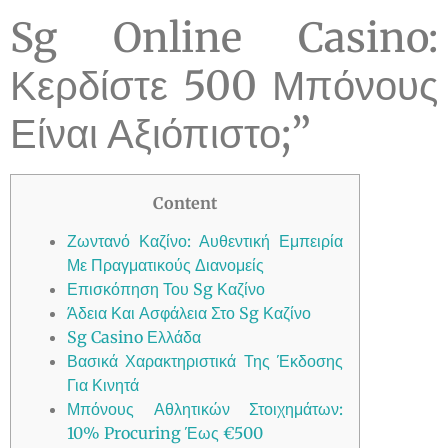
Sg Online Casino:
Κερδίστε 500 Μπόνους
Είναι Αξιόπιστο;”
Content
Ζωντανό Καζίνο: Αυθεντική Εμπειρία
Με Πραγματικούς Διανομείς
Επισκόπηση Του Sg Καζίνο
Άδεια Και Ασφάλεια Στο Sg Καζίνο
Sg Casino Ελλάδα
Βασικά Χαρακτηριστικά Της Έκδοσης
Για Κινητά
Μπόνους Αθλητικών Στοιχημάτων:
10% Procuring Έως €500