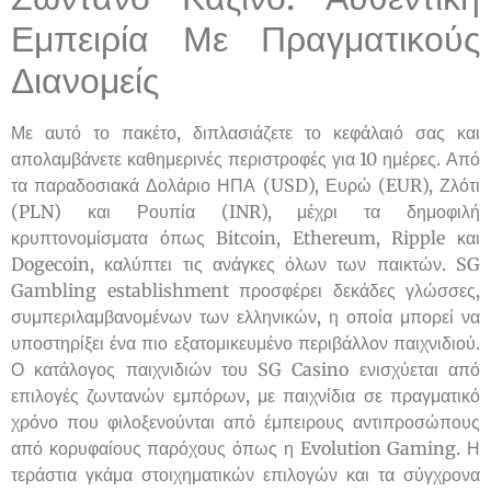
Εμπειρία Με Πραγματικούς
Διανομείς
Με αυτό το πακέτο, διπλασιάζετε το κεφάλαιό σας και
απολαμβάνετε καθημερινές περιστροφές για 10 ημέρες. Από
τα παραδοσιακά Δολάριο ΗΠΑ (USD), Ευρώ (EUR), Ζλότι
(PLN) και Ρουπία (INR), μέχρι τα δημοφιλή
κρυπτονομίσματα όπως Bitcoin, Ethereum, Ripple και
Dogecoin, καλύπτει τις ανάγκες όλων των παικτών. SG
Gambling establishment προσφέρει δεκάδες γλώσσες,
συμπεριλαμβανομένων των ελληνικών, η οποία μπορεί να
υποστηρίξει ένα πιο εξατομικευμένο περιβάλλον παιχνιδιού.
Ο κατάλογος παιχνιδιών του SG Casino ενισχύεται από
επιλογές ζωντανών εμπόρων, με παιχνίδια σε πραγματικό
χρόνο που φιλοξενούνται από έμπειρους αντιπροσώπους
από κορυφαίους παρόχους όπως η Evolution Gaming. Η
τεράστια γκάμα στοιχηματικών επιλογών και τα σύγχρονα