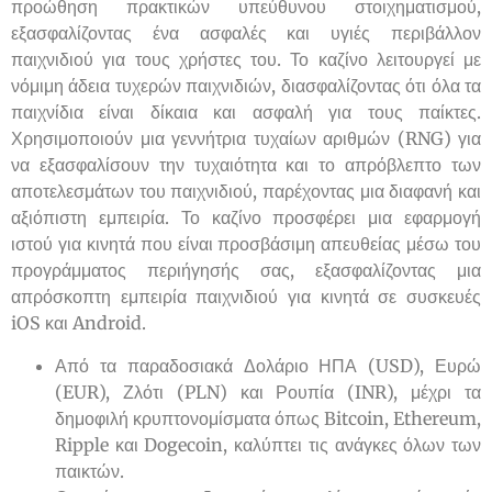
προώθηση πρακτικών υπεύθυνου στοιχηματισμού,
εξασφαλίζοντας ένα ασφαλές και υγιές περιβάλλον
παιχνιδιού για τους χρήστες του. Το καζίνο λειτουργεί με
νόμιμη άδεια τυχερών παιχνιδιών, διασφαλίζοντας ότι όλα τα
παιχνίδια είναι δίκαια και ασφαλή για τους παίκτες.
Χρησιμοποιούν μια γεννήτρια τυχαίων αριθμών (RNG) για
να εξασφαλίσουν την τυχαιότητα και το απρόβλεπτο των
αποτελεσμάτων του παιχνιδιού, παρέχοντας μια διαφανή και
αξιόπιστη εμπειρία. Το καζίνο προσφέρει μια εφαρμογή
ιστού για κινητά που είναι προσβάσιμη απευθείας μέσω του
προγράμματος περιήγησής σας, εξασφαλίζοντας μια
απρόσκοπτη εμπειρία παιχνιδιού για κινητά σε συσκευές
iOS και Android.
Από τα παραδοσιακά Δολάριο ΗΠΑ (USD), Ευρώ
(EUR), Ζλότι (PLN) και Ρουπία (INR), μέχρι τα
δημοφιλή κρυπτονομίσματα όπως Bitcoin, Ethereum,
Ripple και Dogecoin, καλύπτει τις ανάγκες όλων των
παικτών.