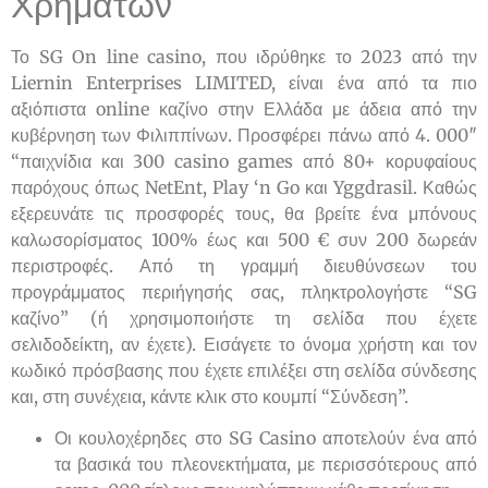
Χρημάτων
Το SG On line casino, που ιδρύθηκε το 2023 από την
Liernin Enterprises LIMITED, είναι ένα από τα πιο
αξιόπιστα online καζίνο στην Ελλάδα με άδεια από την
κυβέρνηση των Φιλιππίνων. Προσφέρει πάνω από 4. 000″
“παιχνίδια και 300 casino games από 80+ κορυφαίους
παρόχους όπως NetEnt, Play ‘n Go και Yggdrasil. Καθώς
εξερευνάτε τις προσφορές τους, θα βρείτε ένα μπόνους
καλωσορίσματος 100% έως και 500 € συν 200 δωρεάν
περιστροφές. Από τη γραμμή διευθύνσεων του
προγράμματος περιήγησής σας, πληκτρολογήστε “SG
καζίνο” (ή χρησιμοποιήστε τη σελίδα που έχετε
σελιδοδείκτη, αν έχετε). Εισάγετε το όνομα χρήστη και τον
κωδικό πρόσβασης που έχετε επιλέξει στη σελίδα σύνδεσης
και, στη συνέχεια, κάντε κλικ στο κουμπί “Σύνδεση”.
Οι κουλοχέρηδες στο SG Casino αποτελούν ένα από
τα βασικά του πλεονεκτήματα, με περισσότερους από