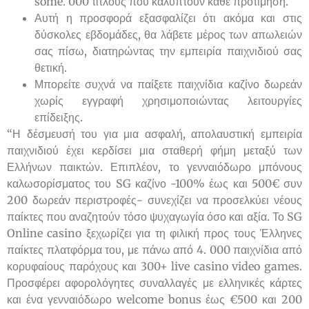
some. 000 τίτλους που καλύπτουν κάθε προτίμηση.
Αυτή η προσφορά εξασφαλίζει ότι ακόμα και στις
δύσκολες εβδομάδες, θα λάβετε μέρος των απωλειών
σας πίσω, διατηρώντας την εμπειρία παιχνιδιού σας
θετική.
Μπορείτε συχνά να παίξετε παιχνίδια καζίνο δωρεάν
χωρίς εγγραφή χρησιμοποιώντας λειτουργίες
επίδειξης.
“Η δέσμευσή του για μια ασφαλή, απολαυστική εμπειρία
παιχνιδιού έχει κερδίσει μια σταθερή φήμη μεταξύ των
Ελλήνων παικτών. Επιπλέον, το γενναιόδωρο μπόνους
καλωσορίσματος του SG καζίνο -100% έως και 500€ συν
200 δωρεάν περιστροφές- συνεχίζει να προσελκύει νέους
παίκτες που αναζητούν τόσο ψυχαγωγία όσο και αξία. Το SG
Online casino ξεχωρίζει για τη φιλική προς τους Έλληνες
παίκτες πλατφόρμα του, με πάνω από 4. 000 παιχνίδια από
κορυφαίους παρόχους και 300+ live casino video games.
Προσφέρει αφορολόγητες συναλλαγές με ελληνικές κάρτες
και ένα γενναιόδωρο welcome bonus έως €500 και 200