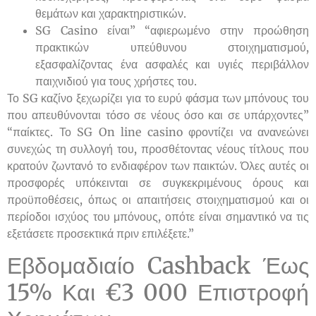
θεμάτων και χαρακτηριστικών.
SG Casino είναι” “αφιερωμένο στην προώθηση
πρακτικών υπεύθυνου στοιχηματισμού,
εξασφαλίζοντας ένα ασφαλές και υγιές περιβάλλον
παιχνιδιού για τους χρήστες του.
Το SG καζίνο ξεχωρίζει για το ευρύ φάσμα των μπόνους του
που απευθύνονται τόσο σε νέους όσο και σε υπάρχοντες”
“παίκτες. Το SG On line casino φροντίζει να ανανεώνει
συνεχώς τη συλλογή του, προσθέτοντας νέους τίτλους που
κρατούν ζωντανό το ενδιαφέρον των παικτών. Όλες αυτές οι
προσφορές υπόκεινται σε συγκεκριμένους όρους και
προϋποθέσεις, όπως οι απαιτήσεις στοιχηματισμού και οι
περίοδοι ισχύος του μπόνους, οπότε είναι σημαντικό να τις
εξετάσετε προσεκτικά πριν επιλέξετε.”
Εβδομαδιαίο Cashback Έως
15% Και €3 000 Επιστροφή