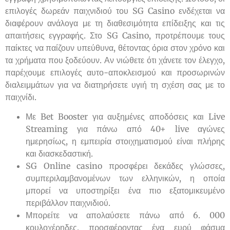
επιλογές δωρεάν παιχνιδιού του SG Casino ενδέχεται να
διαφέρουν ανάλογα με τη διαθεσιμότητα επίδειξης και τις
απαιτήσεις εγγραφής. Στο SG Casino, προτρέπουμε τους
παίκτες να παίζουν υπεύθυνα, θέτοντας όρια στον χρόνο και
τα χρήματα που ξοδεύουν. Αν νιώθετε ότι χάνετε τον έλεγχο,
παρέχουμε επιλογές αυτο-αποκλεισμού και προσωρινών
διαλειμμάτων για να διατηρήσετε υγιή τη σχέση σας με το
παιχνίδι.
Με Bet Booster για αυξημένες αποδόσεις και Live
Streaming για πάνω από 40+ live αγώνες
ημερησίως, η εμπειρία στοιχηματισμού είναι πλήρης
και διασκεδαστική.
SG Online casino προσφέρει δεκάδες γλώσσες,
συμπεριλαμβανομένων των ελληνικών, η οποία
μπορεί να υποστηρίξει ένα πιο εξατομικευμένο
περιβάλλον παιχνιδιού.
Μπορείτε να απολαύσετε πάνω από 6. 000
κουλοχέρηδες, προσφέροντας ένα ευρύ φάσμα