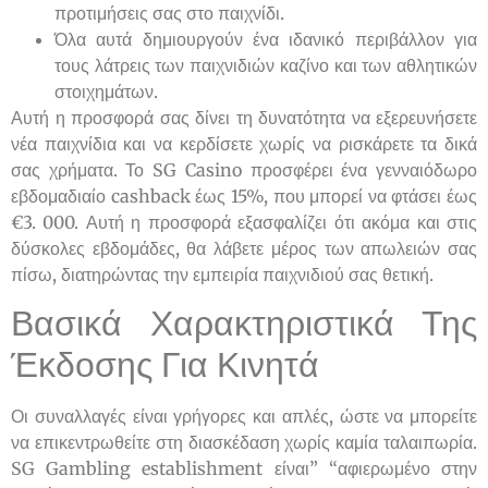
προτιμήσεις σας στο παιχνίδι.
Όλα αυτά δημιουργούν ένα ιδανικό περιβάλλον για
τους λάτρεις των παιχνιδιών καζίνο και των αθλητικών
στοιχημάτων.
Αυτή η προσφορά σας δίνει τη δυνατότητα να εξερευνήσετε
νέα παιχνίδια και να κερδίσετε χωρίς να ρισκάρετε τα δικά
σας χρήματα. Το SG Casino προσφέρει ένα γενναιόδωρο
εβδομαδιαίο cashback έως 15%, που μπορεί να φτάσει έως
€3. 000. Αυτή η προσφορά εξασφαλίζει ότι ακόμα και στις
δύσκολες εβδομάδες, θα λάβετε μέρος των απωλειών σας
πίσω, διατηρώντας την εμπειρία παιχνιδιού σας θετική.
Βασικά Χαρακτηριστικά Της
Έκδοσης Για Κινητά
Οι συναλλαγές είναι γρήγορες και απλές, ώστε να μπορείτε
να επικεντρωθείτε στη διασκέδαση χωρίς καμία ταλαιπωρία.
SG Gambling establishment είναι” “αφιερωμένο στην