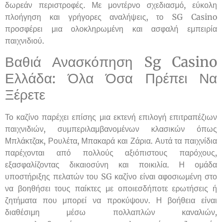
δωρεάν περιστροφές. Με μοντέρνο σχεδιασμό, εύκολη
πλοήγηση και γρήγορες αναλήψεις, το SG Casino
προσφέρει μια ολοκληρωμένη και ασφαλή εμπειρία
παιχνιδιού.
Βαθιά Ανασκόπηση Sg Casino
Ελλάδα: Όλα Όσα Πρέπει Να
Ξέρετε
Το καζίνο παρέχει επίσης μια εκτενή επιλογή επιτραπέζιων
παιχνιδιών, συμπεριλαμβανομένων κλασικών όπως
Μπλάκτζακ, Ρουλέτα, Μπακαρά και Ζάρια. Αυτά τα παιχνίδια
παρέχονται από πολλούς αξιόπιστους παρόχους,
εξασφαλίζοντας δικαιοσύνη και ποικιλία. Η ομάδα
υποστήριξης πελατών του SG καζίνο είναι αφοσιωμένη στο
να βοηθήσει τους παίκτες με οποιεσδήποτε ερωτήσεις ή
ζητήματα που μπορεί να προκύψουν. Η βοήθεια είναι
διαθέσιμη μέσω πολλαπλών καναλιών,