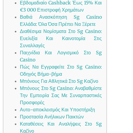
Εβδομαδιαίο Cashback Έως 15% Και
€3 000 Επιστροφή Χρημάτων
Βαθιά Ανασκόπηση Sg Casino
Ελλάδα: Όλα Όσα Πρέπει Να Ξέρετε
Διαθέσιμα Νομίσματα Στο Sg Casino:
Ευελιξία Και Καινοτομία Στις
Συναλλαγές
Παιχνίδια Και Λογισμικό Στο Sg
Casino
Πώς Να Εγγραφείτε Στο Sg Casino:
Οδηγός Βήμα-βήμα
Μπόνους Για Αθλητικά Στο Sg Καζίνο
Μπόνους Στο Sg Casino: Αναβαθμίστε
Την Εμπειρία Σας Με Συναρπαστικές
Προσφορές
Αυτο-αποκλεισμός Και Υποστήριξη
Προστασία Ανήλικων Παικτών
Καταθέσεις Και Αναλήψεις Στο Sg
Καζίνο