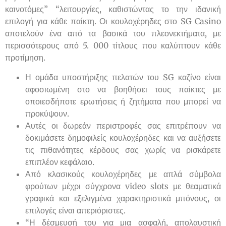
καινοτόμες” “λειτουργίες, καθιστώντας το την ιδανική
επιλογή για κάθε παίκτη. Οι κουλοχέρηδες στο SG Casino
αποτελούν ένα από τα βασικά του πλεονεκτήματα, με
περισσότερους από 5. 000 τίτλους που καλύπτουν κάθε
προτίμηση.
Η ομάδα υποστήριξης πελατών του SG καζίνο είναι
αφοσιωμένη στο να βοηθήσει τους παίκτες με
οποιεσδήποτε ερωτήσεις ή ζητήματα που μπορεί να
προκύψουν.
Αυτές οι δωρεάν περιστροφές σας επιτρέπουν να
δοκιμάσετε δημοφιλείς κουλοχέρηδες και να αυξήσετε
τις πιθανότητες κέρδους σας χωρίς να ρισκάρετε
επιπλέον κεφάλαιο.
Από κλασικούς κουλοχέρηδες με απλά σύμβολα
φρούτων μέχρι σύγχρονα video slots με θεαματικά
γραφικά και εξελιγμένα χαρακτηριστικά μπόνους, οι
επιλογές είναι απεριόριστες.
“Η δέσμευσή του για μια ασφαλή, απολαυστική