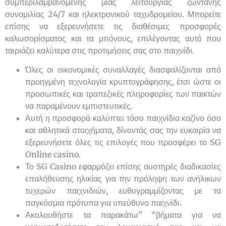
συμπεριλαμβανομένης μιας λειτουργίας ζωντανής
συνομιλίας 24/7 και ηλεκτρονικού ταχυδρομείου. Μπορείτε
επίσης να εξερευνήσετε τις διαθέσιμες προσφορές
καλωσορίσματος και τα μπόνους, επιλέγοντας αυτό που
ταιριάζει καλύτερα στις προτιμήσεις σας στο παιχνίδι.
Όλες οι οικονομικές συναλλαγές διασφαλίζονται από
προηγμένη τεχνολογία κρυπτογράφησης, έτσι ώστε οι
προσωπικές και τραπεζικές πληροφορίες των παικτών
να παραμένουν εμπιστευτικές.
Αυτή η προσφορά καλύπτει τόσο παιχνίδια καζίνο όσο
και αθλητικά στοιχήματα, δίνοντάς σας την ευκαιρία να
εξερευνήσετε όλες τις επιλογές που προσφέρει το SG
Online casino.
Το SG Casino εφαρμόζει επίσης αυστηρές διαδικασίες
επαλήθευσης ηλικίας για την πρόληψη των ανήλικων
τυχερών παιχνιδιών, ευθυγραμμίζοντας με τα
παγκόσμια πρότυπα για υπεύθυνο παιχνίδι.
Ακολουθήστε τα παρακάτω” “βήματα για να