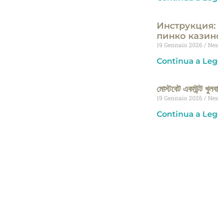
Инструкция: 
пинко казин
19 Gennaio 2026
Nes
Continua a Leg
মোস্টবেট একাউন্ট খুলবা
19 Gennaio 2026
Nes
Continua a Leg