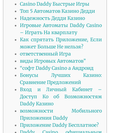
Casino Daddy Быстрые Игры
Топ 5 Автоматов Казино Дедди
Надежность Дедди Казино
Игровые Автоматы Daddy Casino
– Играть На кварплату
Как спрятать Приложение, Если
может Больше Не нельзя?
ответственный Игра
виды Игровых Автоматов”
“софт Daddy Casino а Андроид
Бонусы Лучших Казино:
Сравнение Предложений
Вход и Личный Кабинет –
Доступ Ко об Возможностям
Daddy Казино
возможности Мобильного
Приложения Daddy
Приложение Daddy Бесплатное?
Daddy Casino официальным