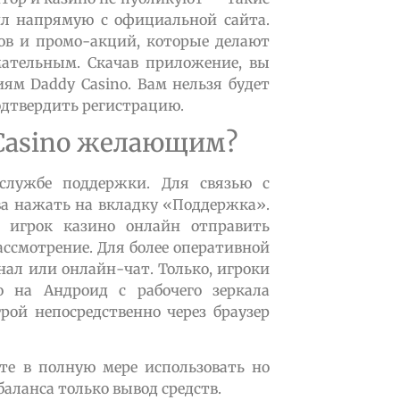
йл напрямую с официальной сайта.
ов и промо-акций, которые делают
ательным. Скачав приложение, вы
ям Daddy Casino. Вам нельзя будет
одтвердить регистрацию.
 Casino желающим?
 службе поддержки. Для связью с
ва нажать на вкладку «Поддержка».
й игрок казино онлайн отправить
ссмотрение. Для более оперативной
нал или онлайн-чат. Только, игроки
o на Андроид с рабочего зеркала
рой непосредственно через браузер
те в полную мере использовать но
аланса только вывод средств.