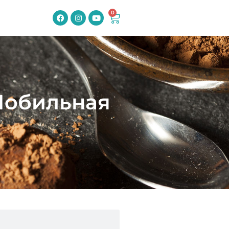
0
Мобильная
а