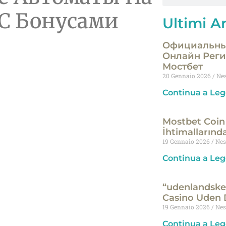
 С Бонусами
Ultimi Ar
Официальный
Онлайн Реги
Мостбет
20 Gennaio 2026
Nes
Continua a Leg
Mostbet Coin 
İhtimallarınd
19 Gennaio 2026
Nes
Continua a Leg
“udenlandske
Casino Uden 
19 Gennaio 2026
Nes
Continua a Leg