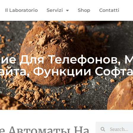
Il Laboratorio
Servizi
Shop
Contatti
ие Для Телефонов, 
айта, Функции Софт
ые Автоматы На