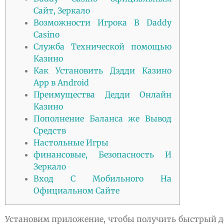
Сайт, Зеркало
Возможности Игрока В Daddy
Casino
Служба Технической помощью
Казино
Как Установить Дэдди Казино
App в Android
Преимущества Дедди Онлайн
Казино
Пополнение Баланса же Вывод
Средств
Настольные Игры
финансовые, Безопасность И
Зеркало
Вход С Мобильного На
Официальном Сайте
Установим приложение, чтобы получить быстрый до