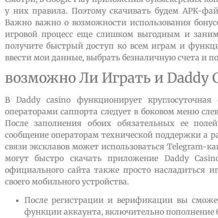
у них правила. Поэтому скачивать будем APK-фа
Важно важно о возможности использования бонус
игровой процесс еще слишком выгодным и заним
получите быстрый доступ ко всем играм и функци
ввести мои данные, выбрать безналичную счета и п
возможно Ли Играть и Daddy
В Daddy casino функционирует круглосуточная
операторами саппорта следует в боковом меню сле
После заполнения обоих обязательных ее поле
сообщение операторам технической поддержки а ра
связи эксклавов может использоваться Telegram-ка
могут быстро скачать приложение Daddy Casin
официального сайта также просто насладиться иг
своего мобильного устройства.
После регистрации и верификации вы сможе
функции аккаунта, включительно пополнение б