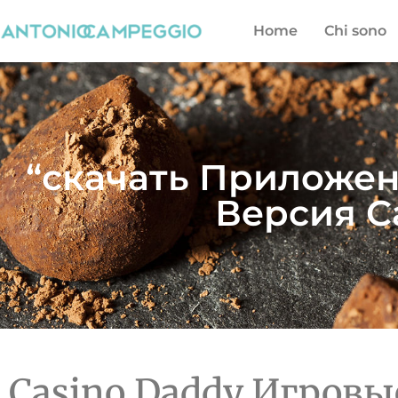
Home
Chi sono
“скачать Приложен
Версия С
Casino Daddy Игров