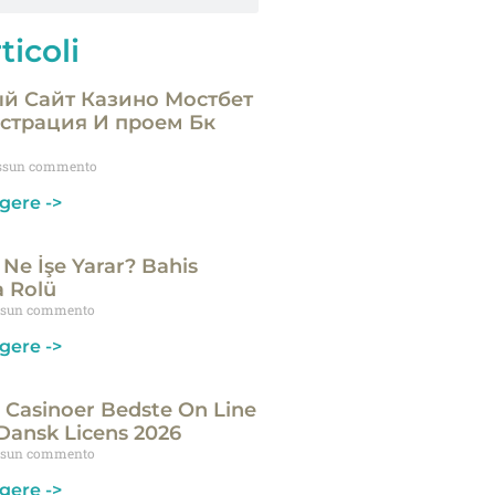
ticoli
 Сайт Казино Мостбет
страция И проем Бк
sun commento
gere ->
Ne İşe Yarar? Bahis
a Rolü
sun commento
gere ->
 Casinoer Bedste On Line
Dansk Licens 2026
sun commento
gere ->