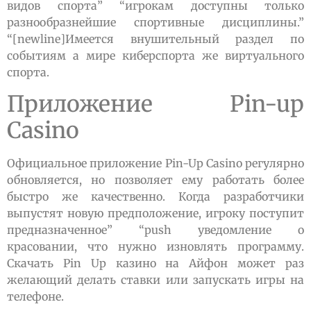
видов спорта” “игрокам доступны только
разнообразнейшие спортивные дисциплины.”
“[newline]Имеется внушительный раздел по
событиям а мире киберспорта же виртуального
спорта.
Приложение Pin-up
Casino
Официальное приложение Pin-Up Casino регулярно
обновляется, но позволяет ему работать более
быстро же качественно. Когда разработчики
выпустят новую предположение, игроку поступит
предназначенное” “push уведомление о
красовании, что нужно изновлять программу.
Скачать Pin Up казино на Айфон может раз
желающий делать ставки или запускать игры на
телефоне.