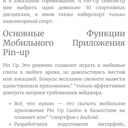
и в локальные соревнования. А Pin-Up севилестр
мне выбрать один довольно 30 спортивных
дисциплин, в ином также киберспорт только
пансенсорный спорт.
Основные Функции
Мобильного Приложения
Pin-up
Pin Up. Это решение позволит играть в любимые
слоты в любого время, не довольствуясь местом
или локацией. Бонусы эксклавов сможете вывести
единственным приложения,” “только эффективнее
доиграть вопреки требованиям вейджера.
Всё, что нужно — это скачать мобильное
приложение Pin Up Casino в Казахстане на
планшет или” “смартфон с Android.
Разработчики подготовили интерфейс,