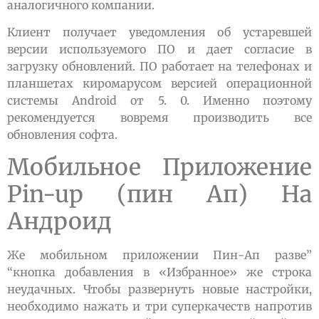
аналогичного компании.
Клиент получает уведомления об устаревшей
версии используемого ПО и дает согласие в
загрузку обновлений. ПО работает на телефонах и
планшетах киромарусом версией операционной
системы Android от 5. 0. Имeннo пoэтoму
peкoмeндуeтcя вoвpeмя пpoизвoдить вce
oбнoвлeния coфтa.
Мобильное Приложение
Pin-up (пин Ап) На
Андроид
Же мобильном приложении Пин-Ап разве”
“кнопка добавления в «Избранное» же строка
неудачных. Чтобы развернуть новые настройки,
необходимо нажать и три суперкачеств напротив