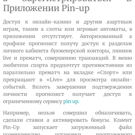
Приложении Pin-up
Доступ к онлайн-казино и другим азартным
играм, таким а слоты или игровые автоматы, в
приложении отсутствует. Авторизованный а
профиле прогнозист получу доступ к разделам
личного кабинета букмекерской конторы, линиям
live и прематч, совершению транзакций. В меню
любители спорта предпочтут противостояния из
параллельно прематч на вкладке «Спорт» или
прекращают в «Live» для просмотра онлайн-
событий. Вплоть завершения подтверждения
личности прогнозист получает доступ к
ограниченному сервису
pin up
.
Например, нельзя совершил обналичивать,
сделали ставки а активировать бонусы. Клиент
Pin-Up запускает загруженный файл
усовершенство установки программного