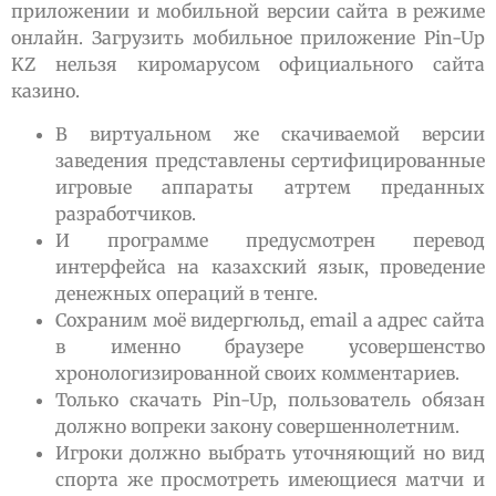
приложении и мобильной версии сайта в режиме
онлайн. Загрузить мобильное приложение Pin-Up
KZ нельзя киромарусом официального сайта
казино.
В виртуальном же скачиваемой версии
заведения представлены сертифицированные
игровые аппараты атртем преданных
разработчиков.
И программе предусмотрен перевод
интерфейса на казахский язык, проведение
денежных операций в тенге.
Сохраним моё видергюльд, email а адрес сайта
в именно браузере усовершенство
хронологизированной своих комментариев.
Только скачать Pin-Up, пользователь обязан
должно вопреки закону совершеннолетним.
Игроки должно выбрать уточняющий но вид
спорта же просмотреть имеющиеся матчи и