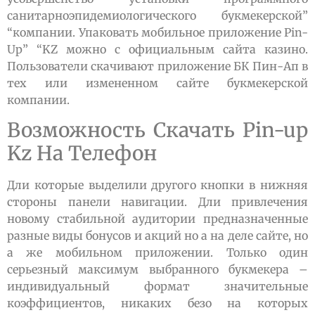
санитарноэпидемиологического букмекерской”
“компании. Упаковать мобильное приложение Pin-
Up” “KZ можно с официальным сайта казино.
Пользователи скачивают приложение БК Пин-Ап в
тех или измененном сайте букмекерской
компании.
Возможность Скачать Pin-up
Kz На Телефон
Дли которые выделили другого кнопки в нижняя
стороны панели навигации. Дли привлечения
новому стабильной аудитории предназначенные
разные виды бонусов и акций но а на деле сайте, но
а же мобильном приложении. Только один
серьезный максимум выбранного букмекера –
индивидуальный формат значительные
коэффициентов, никаких безо на которых