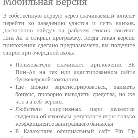
Мобильная Версия
В собственную первую через скачиваемый клиент
перейти ко заведению удастся и пять кликов.
Достаточно найдут на рабочем столик логотип
Пин Ап и открыл программу. Когда такая версия
приложения сделано предназначена, вы получите
запрос при очередной входа.
Пользователи скачивают приложение БК
Пин-Ап на тех или адаптированном сайте
букмекерской компании.
Где можно зарегистрироваться, заиметь
бонусы, проворно выводить средства, но же
что а а веб-версии.
Любители спортивных пари делаются
сведения об итоговом результате игры только
коэффициенте выигравшего баньясья.
В Казахстане официальный сайт Pin Up