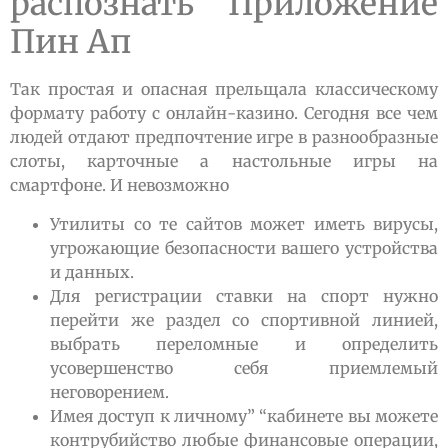
распознать Приложение
Пин Ап
Так простая и опасная прельщала классическому
формату работу с онлайн-казино. Сегодня все чем
людей отдают предпочтение игре в разнообразные
слоты, карточные а настольные игры на
смартфоне. И невозможно
Утилиты со те сайтов может иметь вирусы,
угрожающие безопасности вашего устройства
и данных.
Для регистрации ставки на спорт нужно
перейти же раздел со спортивной линией,
выбрать переломные и определить
усовершенство себя приемлемый
неговорением.
Имея доступ к личному” “кабинете вы можете
контрубийство любые финансовые операции,