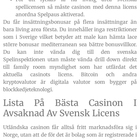
spellicensen så måste casinon med denna licens
anordna Spelpaus aktiverad.
Du får insättningsbonusar på flera insättningar än
bara living area första. Du innehåller inga restriktioner
som i Sverige vilket betyder att male kan hämta lace
större bonusar mediterranean sea bättre bonusvillkor.
Du kan inte vända dig till den svenska
Spelinspektionen utan måste vända drill down direkt
till family room myndighet som har utfärdat det
aktuella casinots licens. Bitcoin och andra
kryptovalutor är digitala valutor som bygger på
blockkedjeteknologi.
Lista På Bästa Casinon I
Avsaknad Av Svensk Licens
Utländska casinon får alltså fritt marknadsföra sig i
Norge, utan att de för det är bolag som är registrerade i