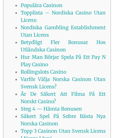
Populära Casinon
Topplista – Nordiska Casino Utan
Licens:
Nordiska Gambling Establishment
Utan Licens
Betydligt Fler Bonusar Hos
Utländska Casinon
Hur Man Börjar Spela På Ett Pay N
Play Casino
Rollingslots Casino
Varför Välja Norska Casinon Utan
Svensk Licens?
Är De Säkert Att Filma På Ett
Norskt Casino?
Steg 4 — Hämta Bonusen
Säkert Spel På Sobre Bästa Nya
Norska Casinon
Topp 3 Casinon Utan Svensk Licens