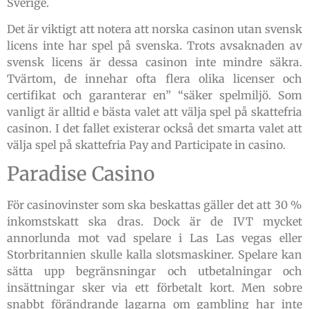
Sverige.
Det är viktigt att notera att norska casinon utan svensk
licens inte har spel på svenska. Trots avsaknaden av
svensk licens är dessa casinon inte mindre säkra.
Tvärtom, de innehar ofta flera olika licenser och
certifikat och garanterar en” “säker spelmiljö. Som
vanligt är alltid e bästa valet att välja spel på skattefria
casinon. I det fallet existerar också det smarta valet att
välja spel på skattefria Pay and Participate in casino.
Paradise Casino
För casinovinster som ska beskattas gäller det att 30 %
inkomstskatt ska dras. Dock är de IVT mycket
annorlunda mot vad spelare i Las Las vegas eller
Storbritannien skulle kalla slotsmaskiner. Spelare kan
sätta upp begränsningar och utbetalningar och
insättningar sker via ett förbetalt kort. Men sobre
snabbt förändrande lagarna om gambling har inte