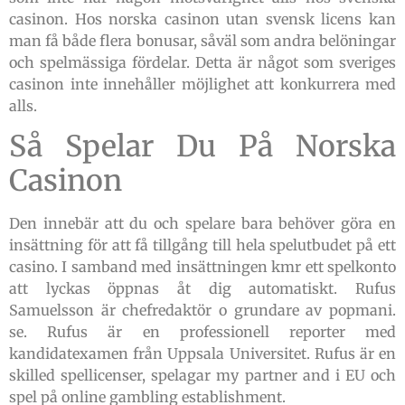
casinon. Hos norska casinon utan svensk licens kan
man få både flera bonusar, såväl som andra belöningar
och spelmässiga fördelar. Detta är något som sveriges
casinon inte innehåller möjlighet att konkurrera med
alls.
Så Spelar Du På Norska
Casinon
Den innebär att du och spelare bara behöver göra en
insättning för att få tillgång till hela spelutbudet på ett
casino. I samband med insättningen kmr ett spelkonto
att lyckas öppnas åt dig automatiskt. Rufus
Samuelsson är chefredaktör o grundare av popmani.
se. Rufus är en professionell reporter med
kandidatexamen från Uppsala Universitet. Rufus är en
skilled spellicenser, spelagar my partner and i EU och
spel på online gambling establishment.