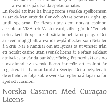
användas på utvalda spelautomater.
En fördel att inte ha living room svenska spellicensen
är att de kan erbjuda fler och oftare bonusar right up
until spelarna. De flesta utav dem norska casinon
accepterar VISA och Master card, vilket gör de” “enkelt
och säkert för spelare att sätta in och ta ut pengar. Det
är även möjligt att använda e-plånböcker som Neteller
å Skrill. När e handlar om att lyckas ta ut vinster från
ett norskt casino utan svensk licens är e oftast enklast
att lyckas använda banköverföring. Ett nordiskt casino
i avsaknad av svensk licens innebär att casinot är
registrerat i ett annat land än Sverige. Detta betyder att
de ej behöver följa sobre svenska reglerna å lagarna för
spel och casinon.
Norska Casinon Med Curaçao
Licens