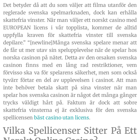
Det betyder då att du som väljer att filma utanför den
reglerade svenska spelmarknaden, dock kan erhålla
skattefria vinster. När man väljer ett norskt casino med
EUROPEAN licens i vår topplista, kommer de alltid
uppfylla kraven för skattefria vinster till svenska
depilare.” “[newline]Många svenska spelare menar att
de får ut mer utav sin spelupplevelse när de spelar hos
norska casinon på nätet. Detta av den orsaken svenska
casinon finns med en lång rad restriktioner, vem
förvisso ska va för spelarens säkerhet, men som också
tyvärr förtar en del av upplevelsen i casinot. Att man
inte behöver betala skatt på sina vinster när man
spelar hos svenska casinon är något det många gånger
trycks väldigt hårt på. Faktum är dock att sobre
skattefria vinsterna ej är exklusiva för den svenska
spellicensen
bäst casino utan licens
.
Vilka Spellicenser Sitter På Ett