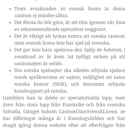
Trots avsaknaden av svensk licens är dessa
casinon ej mindre säkra.
Det första du bör göra, är att titta igenom vår lista
av rekommenderade operatörer noggrant.
Det är viktigt att lyckas notera att norska casinon
utan svensk licens inte har spel på svenska.
Det ger inte bara spelarna den hjälp de behöver, i
avsaknad av är även 1st tydligt tecken på att
casinosajten är seriös.
Bra norska spelsajter ska således erbjuda spelare
norsk språkversion av sajten, möjlighet att satsa
norska kronor (NOK), och dessutom erbjuda
kundsupport på norska.
Gamblers kan ta delete av specialutvalda lopp, men
även från stora lopp från Frankrike och från svenska
Solvalla. Gänget bakom CasinosUtanSvenskLicens. ze
har tillbringat många år i iGamingvärlden och har
dragit igång denna website efter att efterfrågan från