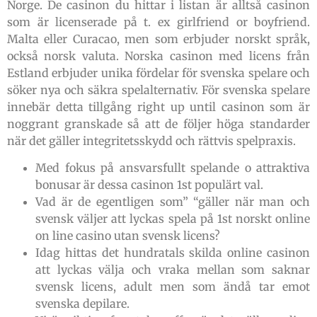
Norge. De casinon du hittar i listan är alltså casinon
som är licenserade på t. ex girlfriend or boyfriend.
Malta eller Curacao, men som erbjuder norskt språk,
också norsk valuta. Norska casinon med licens från
Estland erbjuder unika fördelar för svenska spelare och
söker nya och säkra spelalternativ. För svenska spelare
innebär detta tillgång right up until casinon som är
noggrant granskade så att de följer höga standarder
när det gäller integritetsskydd och rättvis spelpraxis.
Med fokus på ansvarsfullt spelande o attraktiva
bonusar är dessa casinon 1st populärt val.
Vad är de egentligen som” “gäller när man och
svensk väljer att lyckas spela på 1st norskt online
on line casino utan svensk licens?
Idag hittas det hundratals skilda online casinon
att lyckas välja och vraka mellan som saknar
svensk licens, adult men som ändå tar emot
svenska depilare.