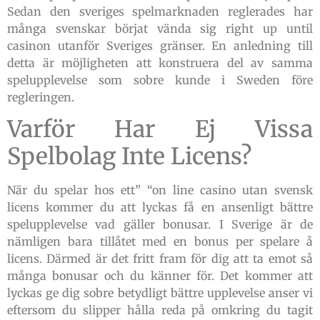
Sedan den sveriges spelmarknaden reglerades har
många svenskar börjat vända sig right up until
casinon utanför Sveriges gränser. En anledning till
detta är möjligheten att konstruera del av samma
spelupplevelse som sobre kunde i Sweden före
regleringen.
Varför Har Ej Vissa
Spelbolag Inte Licens?
När du spelar hos ett” “on line casino utan svensk
licens kommer du att lyckas få en ansenligt bättre
spelupplevelse vad gäller bonusar. I Sverige är de
nämligen bara tillåtet med en bonus per spelare å
licens. Därmed är det fritt fram för dig att ta emot så
många bonusar och du känner för. Det kommer att
lyckas ge dig sobre betydligt bättre upplevelse anser vi
eftersom du slipper hålla reda på omkring du tagit