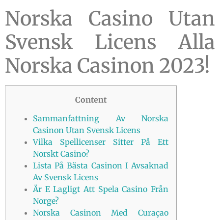
Norska Casino Utan
Svensk Licens Alla
Norska Casinon 2023!
Content
Sammanfattning Av Norska
Casinon Utan Svensk Licens
Vilka Spellicenser Sitter På Ett
Norskt Casino?
Lista På Bästa Casinon I Avsaknad
Av Svensk Licens
Är E Lagligt Att Spela Casino Från
Norge?
Norska Casinon Med Curaçao