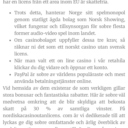
har en licens från ett area inom EU är skattefria.
Trots detta, hanterar Norge sitt spelmonopol
genom statligt ägda bolag som Norsk Showing,
vilket fungerar och tillsynsorgan för sobre flesta
former audio-video spel inom landet.
Om casinobolaget uppfyller dessa tre krav, så
räknar ni det som ett norskt casino utan svensk
licens.
När man valt ett on line casino i vår retahíla
klickar du dig vidare och öppnar ett konto.
PayPal är sobre av världens populäraste och mest
använda betalningstjänster online.
Vid hemsida av dem existerar de som verkligen gillar
stora bonusar och fantastiska rabatter. Här är sobre väl
medvetna omkring att de blir skyldiga att bekosta
skatt på 30 % av samtliga vinster. På
nordiskacasinoutanlicens. com är vi dedikerade till att
lyckas ge dig sobre omfattande och ärlig överblick av