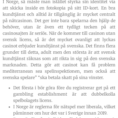
I Norge, så måste man istället styrka sin identitet via
att skicka inside en fotokopia på sitt ID-kort. En bra
kundtjänst och alltid är tillgänglig är mycket centralt
på nätcasinon. Det ger inte bara spelarna den hjälp de
behöver, utan är även ett tydligt tecken på att
casinosajten är seriös. När de kommer till casinon utan
svensk licens, så är det mycket ovanligt att lyckas
casinot erbjuder kundtjänst på svenska. Det finns flera
grunder till detta, adult men den största är att svensk
kundtjänst räknas som att rikta in sig på den svenska
marknaden. Detta gör att casinot kan få problem
mediterranean sea spelinspektionen, men också att
svenska spelare” “ska betala skatt på sina vinster.
Det första i bör göra före du registrerar get på ett
gambling establishment är att dubbelkolla
spelbolagets licens.
I Norge är reglerna för nätspel mer liberala, vilket
påminner om hur det var i Sverige innan 2019.