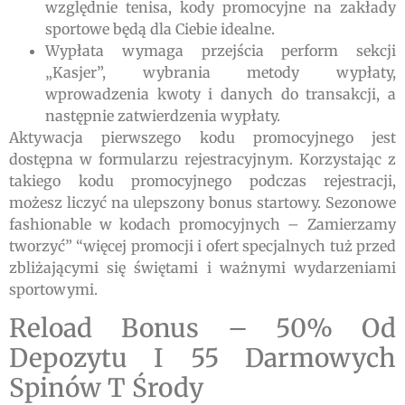
względnie tenisa, kody promocyjne na zakłady
sportowe będą dla Ciebie idealne.
Wypłata wymaga przejścia perform sekcji
„Kasjer”, wybrania metody wypłaty,
wprowadzenia kwoty i danych do transakcji, a
następnie zatwierdzenia wypłaty.
Aktywacja pierwszego kodu promocyjnego jest
dostępna w formularzu rejestracyjnym. Korzystając z
takiego kodu promocyjnego podczas rejestracji,
możesz liczyć na ulepszony bonus startowy. Sezonowe
fashionable w kodach promocyjnych – Zamierzamy
tworzyć” “więcej promocji i ofert specjalnych tuż przed
zbliżającymi się świętami i ważnymi wydarzeniami
sportowymi.
Reload Bonus – 50% Od
Depozytu I 55 Darmowych
Spinów T Środy