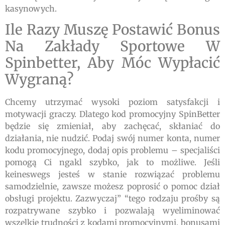
kasynowych.
Ile Razy Muszę Postawić Bonus
Na Zakłady Sportowe W
Spinbetter, Aby Móc Wypłacić
Wygraną?
Chcemy utrzymać wysoki poziom satysfakcji i
motywacji graczy. Dlatego kod promocyjny SpinBetter
będzie się zmieniał, aby zachęcać, skłaniać do
działania, nie nudzić. Podaj swój numer konta, numer
kodu promocyjnego, dodaj opis problemu – specjaliści
pomogą Ci ngakl szybko, jak to możliwe. Jeśli
keineswegs jesteś w stanie rozwiązać problemu
samodzielnie, zawsze możesz poprosić o pomoc dział
obsługi projektu. Zazwyczaj” “tego rodzaju prośby są
rozpatrywane szybko i pozwalają wyeliminować
wszelkie trudności z kodami promocyjnymi, bonusami