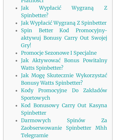
Płatności
Jak Wypłacić Wygraną Z
Spinbetter?
Jak Wypłacić Wygraną Z Spinbetter
Spin Better Kod Promocyjny-
aktywuj Bonusy Carry Out Swojej
Gry!
Promocje Sezonowe I Specjalne
Jak Aktywować Bonus Powitalny
Watts Spinbetter?
Jak Mogę Skutecznie Wykorzystać
Bonusy Watts Spinbetter?
Kody Promocyjne Do Zakładów
Sportowych
Kod Bonusowy Carry Out Kasyna
Spinbetter
Darmowych Spinów Za
Zaobserwowanie Spinbetter Mhh
Telegramie