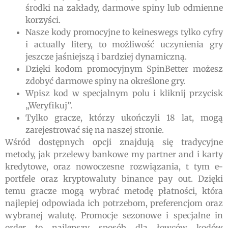
środki na zakłady, darmowe spiny lub odmienne
korzyści.
Nasze kody promocyjne to keineswegs tylko cyfry
i actually litery, to możliwość uczynienia gry
jeszcze jaśniejszą i bardziej dynamiczną.
Dzięki kodom promocyjnym SpinBetter możesz
zdobyć darmowe spiny na określone gry.
Wpisz kod w specjalnym polu i kliknij przycisk
„Weryfikuj”.
Tylko gracze, którzy ukończyli 18 lat, mogą
zarejestrować się na naszej stronie.
Wśród dostępnych opcji znajdują się tradycyjne
metody, jak przelewy bankowe my partner and i karty
kredytowe, oraz nowoczesne rozwiązania, t tym e-
portfele oraz kryptowaluty binance pay out. Dzięki
temu gracze mogą wybrać metodę płatności, która
najlepiej odpowiada ich potrzebom, preferencjom oraz
wybranej walutę. Promocje sezonowe i specjalne in
order to najlepszy sposób dla łowców kodów