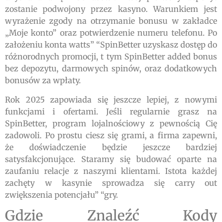
zostanie podwojony przez kasyno. Warunkiem jest
wyrażenie zgody na otrzymanie bonusu w zakładce
„Moje konto” oraz potwierdzenie numeru telefonu. Po
założeniu konta watts” “SpinBetter uzyskasz dostęp do
różnorodnych promocji, t tym SpinBetter added bonus
bez depozytu, darmowych spinów, oraz dodatkowych
bonusów za wpłaty.
Rok 2025 zapowiada się jeszcze lepiej, z nowymi
funkcjami i ofertami. Jeśli regularnie grasz na
SpinBetter, program lojalnościowy z pewnością Cię
zadowoli. Po prostu ciesz się grami, a firma zapewni,
że doświadczenie będzie jeszcze bardziej
satysfakcjonujące. Staramy się budować oparte na
zaufaniu relacje z naszymi klientami. Istota każdej
zachęty w kasynie sprowadza się carry out
zwiększenia potencjału” “gry.
Gdzie Znaleźć Kody