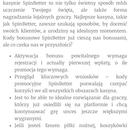
kasynie SpinBetter to nie tylko świetny sposób mhh
uczczenie Twojego święta, ale także forma
nagradzania lojalnych graczy. Najlepsze kasyna, takie
jak SpinBetter, zawsze szukają sposobów, by docenić
swoich klientów, a urodziny są idealnym momentem.
Kody bonusowe SpinBetter już cieszą nas bonusami,
ale co czeka nas w przyszłości?
Aktywacja bonusu powitalnego wymaga
rejestracji i actually pierwszej wpłaty, o ile
promocja tego wymaga.
Przegląd kluczowych wniosków – kody
promocyjne SpinBetter pozwalają czerpać
korzyści we all wszystkich obszarach kasyna.
Jest to be able to idealne rozwiązanie dla graczy,
którzy już osiedlili się na platformie i chcą
kontynuować grę unces jeszcze większymi
wygranymi.
Jeśli jesteś fanem piłki nożnej, koszykówki