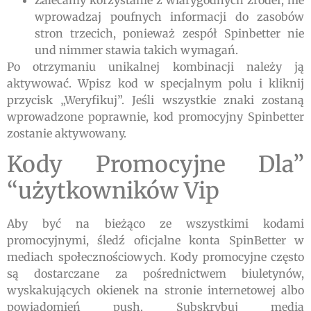
wprowadzaj poufnych informacji do zasobów
stron trzecich, ponieważ zespół Spinbetter nie
und nimmer stawia takich wymagań.
Po otrzymaniu unikalnej kombinacji należy ją
aktywować. Wpisz kod w specjalnym polu i kliknij
przycisk „Weryfikuj”. Jeśli wszystkie znaki zostaną
wprowadzone poprawnie, kod promocyjny Spinbetter
zostanie aktywowany.
Kody Promocyjne Dla”
“użytkowników Vip
Aby być na bieżąco ze wszystkimi kodami
promocyjnymi, śledź oficjalne konta SpinBetter w
mediach społecznościowych. Kody promocyjne często
są dostarczane za pośrednictwem biuletynów,
wyskakujących okienek na stronie internetowej albo
powiadomień push. Subskrybuj media