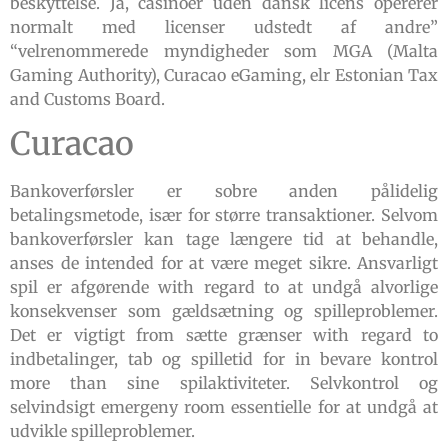
beskyttelse. Ja, casinoer uden dansk licens opererer
normalt med licenser udstedt af andre”
“velrenommerede myndigheder som MGA (Malta
Gaming Authority), Curacao eGaming, elr Estonian Tax
and Customs Board.
Curacao
Bankoverførsler er sobre anden pålidelig
betalingsmetode, især for større transaktioner. Selvom
bankoverførsler kan tage længere tid at behandle,
anses de intended for at være meget sikre. Ansvarligt
spil er afgørende with regard to at undgå alvorlige
konsekvenser som gældsætning og spilleproblemer.
Det er vigtigt from sætte grænser with regard to
indbetalinger, tab og spilletid for in bevare kontrol
more than sine spilaktiviteter. Selvkontrol og
selvindsigt emergeny room essentielle for at undgå at
udvikle spilleproblemer.