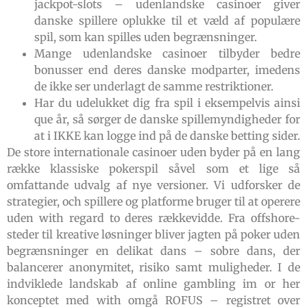
jackpot-slots – udenlandske casinoer giver
danske spillere oplukke til et væld af populære
spil, som kan spilles uden begrænsninger.
Mange udenlandske casinoer tilbyder bedre
bonusser end deres danske modparter, imedens
de ikke ser underlagt de samme restriktioner.
Har du udelukket dig fra spil i eksempelvis ainsi
que år, så sørger de danske spillemyndigheder for
at i IKKE kan logge ind på de danske betting sider.
De store internationale casinoer uden byder på en lang
række klassiske pokerspil såvel som et lige så
omfattande udvalg af nye versioner. Vi udforsker de
strategier, och spillere og platforme bruger til at operere
uden with regard to deres rækkevidde. Fra offshore-
steder til kreative løsninger bliver jagten på poker uden
begrænsninger en delikat dans – sobre dans, der
balancerer anonymitet, risiko samt muligheder. I de
indviklede landskab af online gambling im or her
konceptet med with omgå ROFUS – registret over