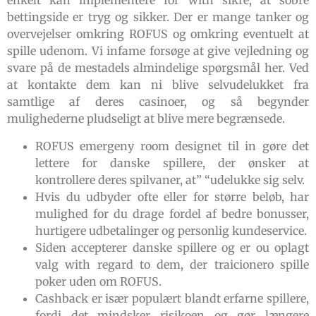
enkelt kan implementere for with sikre, at sobre
bettingside er tryg og sikker. Der er mange tanker og
overvejelser omkring ROFUS og omkring eventuelt at
spille udenom. Vi infame forsøge at give vejledning og
svare på de mestadels almindelige spørgsmål her. Ved
at kontakte dem kan ni blive selvudelukket fra
samtlige af deres casinoer, og så begynder
mulighederne pludseligt at blive mere begrænsede.
ROFUS emergeny room designet til in gøre det
lettere for danske spillere, der ønsker at
kontrollere deres spilvaner, at” “udelukke sig selv.
Hvis du udbyder ofte eller for større beløb, har
mulighed for du drage fordel af bedre bonusser,
hurtigere udbetalinger og personlig kundeservice.
Siden accepterer danske spillere og er ou oplagt
valg with regard to dem, der traicionero spille
poker uden om ROFUS.
Cashback er især populært blandt erfarne spillere,
fordi det mindsker risikoen og gør længere