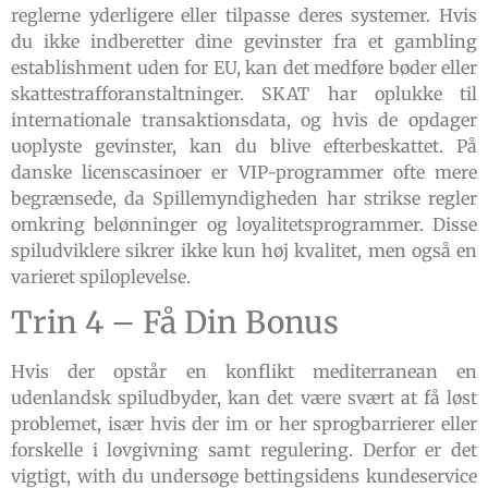
reglerne yderligere eller tilpasse deres systemer. Hvis
du ikke indberetter dine gevinster fra et gambling
establishment uden for EU, kan det medføre bøder eller
skattestrafforanstaltninger. SKAT har oplukke til
internationale transaktionsdata, og hvis de opdager
uoplyste gevinster, kan du blive efterbeskattet. På
danske licenscasinoer er VIP-programmer ofte mere
begrænsede, da Spillemyndigheden har strikse regler
omkring belønninger og loyalitetsprogrammer. Disse
spiludviklere sikrer ikke kun høj kvalitet, men også en
varieret spiloplevelse.
Trin 4 – Få Din Bonus
Hvis der opstår en konflikt mediterranean en
udenlandsk spiludbyder, kan det være svært at få løst
problemet, især hvis der im or her sprogbarrierer eller
forskelle i lovgivning samt regulering. Derfor er det
vigtigt, with du undersøge bettingsidens kundeservice