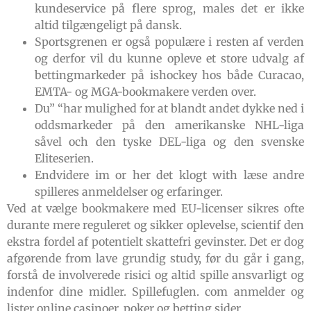
kundeservice på flere sprog, males det er ikke
altid tilgængeligt på dansk.
Sportsgrenen er også populære i resten af verden
og derfor vil du kunne opleve et store udvalg af
bettingmarkeder på ishockey hos både Curacao,
EMTA- og MGA-bookmakere verden over.
Du” “har mulighed for at blandt andet dykke ned i
oddsmarkeder på den amerikanske NHL-liga
såvel och den tyske DEL-liga og den svenske
Eliteserien.
Endvidere im or her det klogt with læse andre
spilleres anmeldelser og erfaringer.
Ved at vælge bookmakere med EU-licenser sikres ofte
durante mere reguleret og sikker oplevelse, scientif den
ekstra fordel af potentielt skattefri gevinster. Det er dog
afgørende from lave grundig study, før du går i gang,
forstå de involverede risici og altid spille ansvarligt og
indenfor dine midler. Spillefuglen. com anmelder og
lister online casinoer, poker og betting sider.