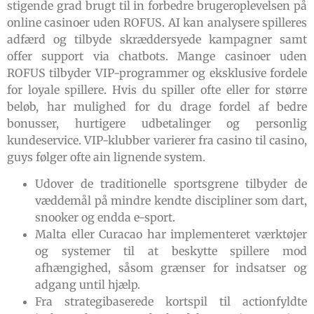
stigende grad brugt til in forbedre brugeroplevelsen på
online casinoer uden ROFUS. AI kan analysere spilleres
adfærd og tilbyde skræddersyede kampagner samt
offer support via chatbots. Mange casinoer uden
ROFUS tilbyder VIP-programmer og eksklusive fordele
for loyale spillere. Hvis du spiller ofte eller for større
beløb, har mulighed for du drage fordel af bedre
bonusser, hurtigere udbetalinger og personlig
kundeservice. VIP-klubber varierer fra casino til casino,
guys følger ofte ain lignende system.
Udover de traditionelle sportsgrene tilbyder de
væddemål på mindre kendte discipliner som dart,
snooker og endda e-sport.
Malta eller Curacao har implementeret værktøjer
og systemer til at beskytte spillere mod
afhængighed, såsom grænser for indsatser og
adgang until hjælp.
Fra strategibaserede kortspil til actionfyldte