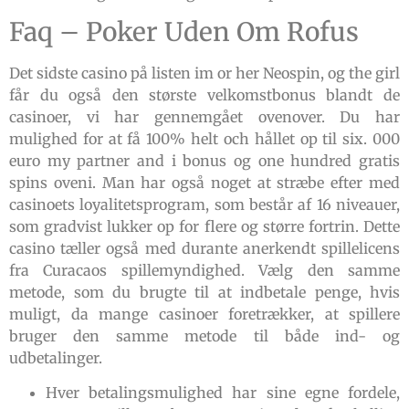
Faq – Poker Uden Om Rofus
Det sidste casino på listen im or her Neospin, og the girl
får du også den største velkomstbonus blandt de
casinoer, vi har gennemgået ovenover. Du har
mulighed for at få 100% helt och hållet op til six. 000
euro my partner and i bonus og one hundred gratis
spins oveni. Man har også noget at stræbe efter med
casinoets loyalitetsprogram, som består af 16 niveauer,
som gradvist lukker op for flere og større fortrin. Dette
casino tæller også med durante anerkendt spillelicens
fra Curacaos spillemyndighed. Vælg den samme
metode, som du brugte til at indbetale penge, hvis
muligt, da mange casinoer foretrækker, at spillere
bruger den samme metode til både ind- og
udbetalinger.
Hver betalingsmulighed har sine egne fordele,