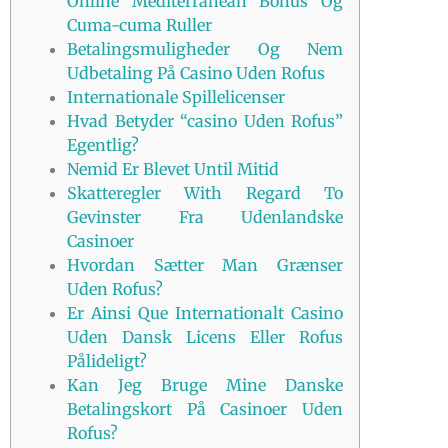
Online Mediterranean Bonus Og
Cuma-cuma Ruller
Betalingsmuligheder Og Nem
Udbetaling På Casino Uden Rofus
Internationale Spillelicenser
Hvad Betyder “casino Uden Rofus”
Egentlig?
Nemid Er Blevet Until Mitid
Skatteregler With Regard To
Gevinster Fra Udenlandske
Casinoer
Hvordan Sætter Man Grænser
Uden Rofus?
Er Ainsi Que Internationalt Casino
Uden Dansk Licens Eller Rofus
Pålideligt?
Kan Jeg Bruge Mine Danske
Betalingskort På Casinoer Uden
Rofus?