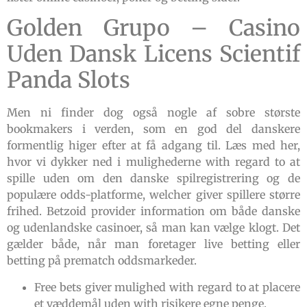
Golden Grupo – Casino
Uden Dansk Licens Scientif
Panda Slots
Men ni finder dog også nogle af sobre største
bookmakers i verden, som en god del danskere
formentlig higer efter at få adgang til. Læs med her,
hvor vi dykker ned i mulighederne with regard to at
spille uden om den danske spilregistrering og de
populære odds-platforme, welcher giver spillere større
frihed. Betzoid provider information om både danske
og udenlandske casinoer, så man kan vælge klogt. Det
gælder både, når man foretager live betting eller
betting på prematch oddsmarkeder.
Free bets giver mulighed with regard to at placere
et væddemål uden with risikere egne penge.