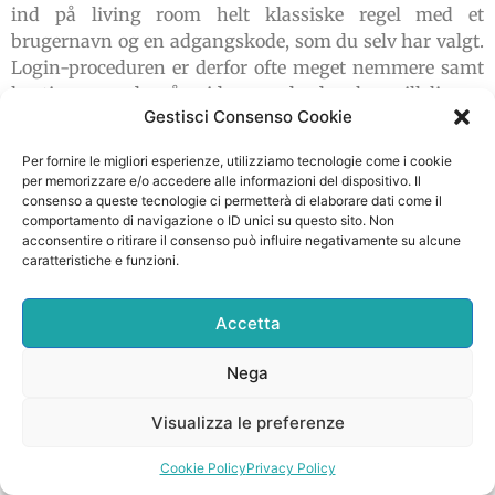
ind på living room helt klassiske regel med et
brugernavn og en adgangskode, som du selv har valgt.
Login-proceduren er derfor ofte meget nemmere samt
hurtigere end på sider med dansk spillelicens.
Gestisci Consenso Cookie
Gevinster fra casinoer uden regarding EU/EØS (fx
Curacao” “samt Anjouan) er skattepligtige i Danmark
Per fornire le migliori esperienze, utilizziamo tecnologie come i cookie
samt skal indberettes och personlig indkomst.
per memorizzare e/o accedere alle informazioni del dispositivo. Il
consenso a queste tecnologie ci permetterà di elaborare dati come il
Kommer Dieser Nye Regler
comportamento di navigazione o ID unici su questo sito. Non
acconsentire o ritirare il consenso può influire negativamente su alcune
For Online Casinoer We
caratteristiche e funzioni.
Danmark?
Accetta
Vi har derfor stor indsigt i actually markedets
Nega
mekanismer samt vi ved hvad der især vil sættes under
lup, når vi forsøger at finde para bedste bookmakere
Visualizza le preferenze
unti danske spillere. Den danske Spillemyndighed kan
ikke forhindre drill down i at spille på udenlandske
Cookie Policy
Privacy Policy
betting- eller casinosider, guys de kan begrænse