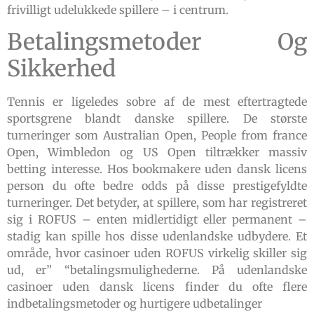
frivilligt udelukkede spillere – i centrum.
Betalingsmetoder Og
Sikkerhed
Tennis er ligeledes sobre af de mest eftertragtede
sportsgrene blandt danske spillere. De største
turneringer som Australian Open, People from france
Open, Wimbledon og US Open tiltrækker massiv
betting interesse. Hos bookmakere uden dansk licens
person du ofte bedre odds på disse prestigefyldte
turneringer. Det betyder, at spillere, som har registreret
sig i ROFUS – enten midlertidigt eller permanent –
stadig kan spille hos disse udenlandske udbydere. Et
område, hvor casinoer uden ROFUS virkelig skiller sig
ud, er” “betalingsmulighederne. På udenlandske
casinoer uden dansk licens finder du ofte flere
indbetalingsmetoder og hurtigere udbetalinger