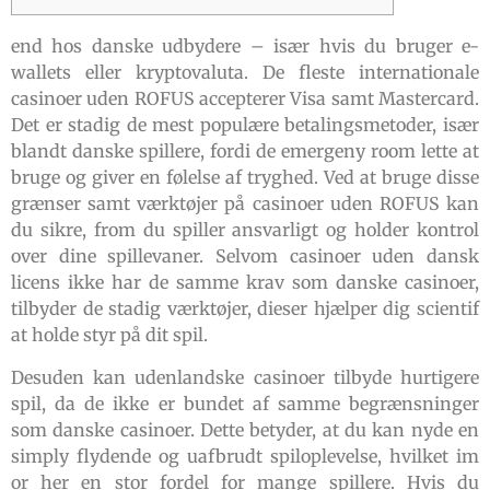
end hos danske udbydere – især hvis du bruger e-
wallets eller kryptovaluta. De fleste internationale
casinoer uden ROFUS accepterer Visa samt Mastercard.
Det er stadig de mest populære betalingsmetoder, især
blandt danske spillere, fordi de emergeny room lette at
bruge og giver en følelse af tryghed. Ved at bruge disse
grænser samt værktøjer på casinoer uden ROFUS kan
du sikre, from du spiller ansvarligt og holder kontrol
over dine spillevaner. Selvom casinoer uden dansk
licens ikke har de samme krav som danske casinoer,
tilbyder de stadig værktøjer, dieser hjælper dig scientif
at holde styr på dit spil.
Desuden kan udenlandske casinoer tilbyde hurtigere
spil, da de ikke er bundet af samme begrænsninger
som danske casinoer. Dette betyder, at du kan nyde en
simply flydende og uafbrudt spiloplevelse, hvilket im
or her en stor fordel for mange spillere. Hvis du