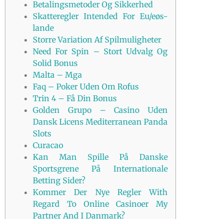
Betalingsmetoder Og Sikkerhed
Skatteregler Intended For Eu/eøs-
lande
Storre Variation Af Spilmuligheter
Need For Spin – Stort Udvalg Og
Solid Bonus
Malta – Mga
Faq – Poker Uden Om Rofus
Trin 4 – Få Din Bonus
Golden Grupo – Casino Uden
Dansk Licens Mediterranean Panda
Slots
Curacao
Kan Man Spille På Danske
Sportsgrene På Internationale
Betting Sider?
Kommer Der Nye Regler With
Regard To Online Casinoer My
Partner And I Danmark?