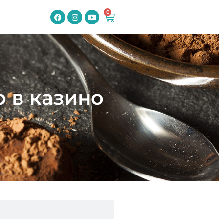
0
ю в казино