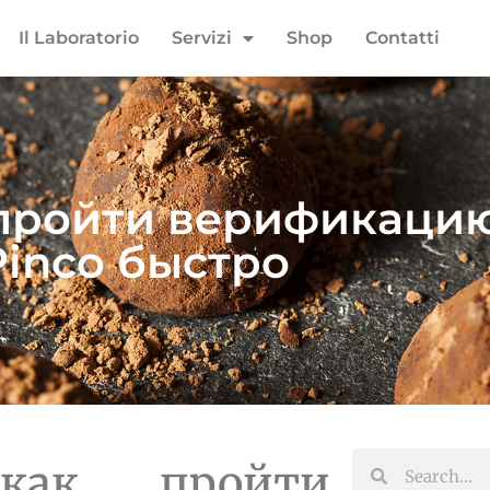
Il Laboratorio
Servizi
Shop
Contatti
к пройти верификаци
Pinco быстро
 как пройти