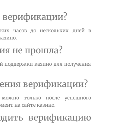
сс верификации?
ких часов до нескольких дней в
казино.
ция не прошла?
ой поддержки казино для получения
шения верификации?
 можно только после успешного
мент на сайте казино.
ходить верификацию