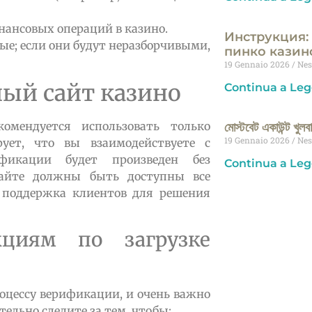
нансовых операций в казино.
Инструкция: 
мые; если они будут неразборчивыми,
пинко казин
19 Gennaio 2026
Nes
ный сайт казино
Continua a Leg
омендуется использовать только
মোস্টবেট একাউন্ট খুলবা
19 Gennaio 2026
Nes
ует, что вы взаимодействуете с
икации будет произведен без
Continua a Leg
сайте должны быть доступны все
 поддержка клиентов для решения
кциям по загрузке
роцессу верификации, и очень важно
тельно следите за тем, чтобы: