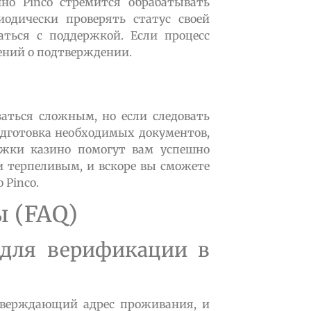
ино Pinco стремится обрабатывать
иодически проверять статус своей
ться с поддержкой. Если процесс
ений о подтверждении.
аться сложным, но если следовать
одготовка необходимых документов,
ржки казино помогут вам успешно
и терпеливым, и вскоре вы сможете
 Pinco.
ы (FAQ)
 для верификации в
дтверждающий адрес проживания, и