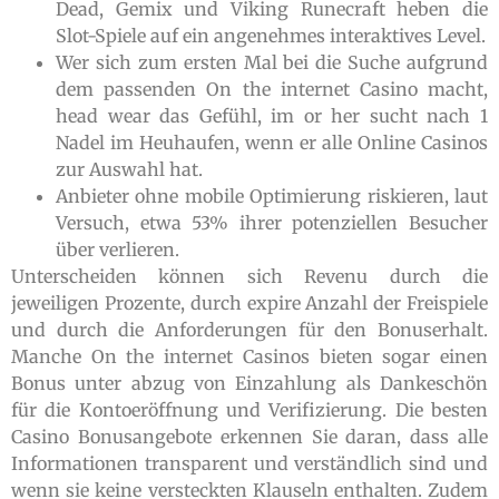
Dead, Gemix und Viking Runecraft heben die
Slot-Spiele auf ein angenehmes interaktives Level.
Wer sich zum ersten Mal bei die Suche aufgrund
dem passenden On the internet Casino macht,
head wear das Gefühl, im or her sucht nach 1
Nadel im Heuhaufen, wenn er alle Online Casinos
zur Auswahl hat.
Anbieter ohne mobile Optimierung riskieren, laut
Versuch, etwa 53% ihrer potenziellen Besucher
über verlieren.
Unterscheiden können sich Revenu durch die
jeweiligen Prozente, durch expire Anzahl der Freispiele
und durch die Anforderungen für den Bonuserhalt.
Manche On the internet Casinos bieten sogar einen
Bonus unter abzug von Einzahlung als Dankeschön
für die Kontoeröffnung und Verifizierung. Die besten
Casino Bonusangebote erkennen Sie daran, dass alle
Informationen transparent und verständlich sind und
wenn sie keine versteckten Klauseln enthalten. Zudem