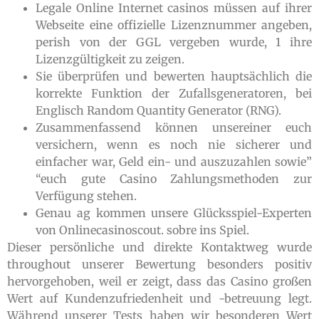
Legale Online Internet casinos müssen auf ihrer
Webseite eine offizielle Lizenznummer angeben,
perish von der GGL vergeben wurde, 1 ihre
Lizenzgültigkeit zu zeigen.
Sie überprüfen und bewerten hauptsächlich die
korrekte Funktion der Zufallsgeneratoren, bei
Englisch Random Quantity Generator (RNG).
Zusammenfassend können unsereiner euch
versichern, wenn es noch nie sicherer und
einfacher war, Geld ein- und auszuzahlen sowie”
“euch gute Casino Zahlungsmethoden zur
Verfügung stehen.
Genau ag kommen unsere Glücksspiel-Experten
von Onlinecasinoscout. sobre ins Spiel.
Dieser persönliche und direkte Kontaktweg wurde
throughout unserer Bewertung besonders positiv
hervorgehoben, weil er zeigt, dass das Casino großen
Wert auf Kundenzufriedenheit und -betreuung legt.
Während unserer Tests haben wir besonderen Wert