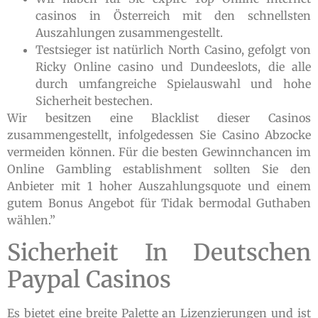
casinos in Österreich mit den schnellsten
Auszahlungen zusammengestellt.
Testsieger ist natürlich North Casino, gefolgt von
Ricky Online casino und Dundeeslots, die alle
durch umfangreiche Spielauswahl und hohe
Sicherheit bestechen.
Wir besitzen eine Blacklist dieser Casinos
zusammengestellt, infolgedessen Sie Casino Abzocke
vermeiden können. Für die besten Gewinnchancen im
Online Gambling establishment sollten Sie den
Anbieter mit 1 hoher Auszahlungsquote und einem
gutem Bonus Angebot für Tidak bermodal Guthaben
wählen.”
Sicherheit In Deutschen
Paypal Casinos
Es bietet eine breite Palette an Lizenzierungen und ist