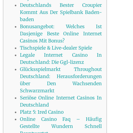
Deutschlands Bester Croupier
Kommt Aus Der Spielbank Baden-
baden
Bonusangebot: Welches Ist
Dasjenige Beste Online Internet
Casinos Mit Bonus?
Tischspiele & Live-dealer Spiele
Legale Internet Casino In
Deutschland: Die Ggl-lizenz
Glücksspielmarkt Throughout
Deutschland: Herausforderungen
über Den Wachsenden
Schwarzmarkt
Seriöse Online Internet Casinos In
Deutschland
Platz 5: 1red Casino
Online Casino Faq – Häufig
Gestellte Wundern Schnell