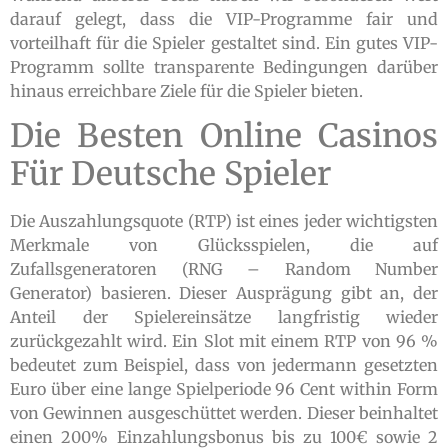
darauf gelegt, dass die VIP-Programme fair und
vorteilhaft für die Spieler gestaltet sind. Ein gutes VIP-
Programm sollte transparente Bedingungen darüber
hinaus erreichbare Ziele für die Spieler bieten.
Die Besten Online Casinos
Für Deutsche Spieler
Die Auszahlungsquote (RTP) ist eines jeder wichtigsten
Merkmale von Glücksspielen, die auf
Zufallsgeneratoren (RNG – Random Number
Generator) basieren. Dieser Ausprägung gibt an, der
Anteil der Spielereinsätze langfristig wieder
zurückgezahlt wird. Ein Slot mit einem RTP von 96 %
bedeutet zum Beispiel, dass von jedermann gesetzten
Euro über eine lange Spielperiode 96 Cent within Form
von Gewinnen ausgeschüttet werden. Dieser beinhaltet
einen 200% Einzahlungsbonus bis zu 100€ sowie 2