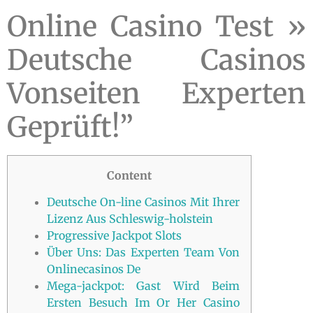
Online Casino Test »
Deutsche Casinos
Vonseiten Experten
Geprüft!”
Content
Deutsche On-line Casinos Mit Ihrer
Lizenz Aus Schleswig-holstein
Progressive Jackpot Slots
Über Uns: Das Experten Team Von
Onlinecasinos De
Mega-jackpot: Gast Wird Beim
Ersten Besuch Im Or Her Casino