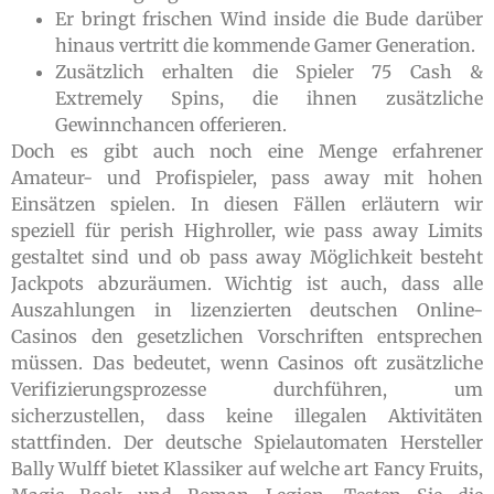
Er bringt frischen Wind inside die Bude darüber
hinaus vertritt die kommende Gamer Generation.
Zusätzlich erhalten die Spieler 75 Cash &
Extremely Spins, die ihnen zusätzliche
Gewinnchancen offerieren.
Doch es gibt auch noch eine Menge erfahrener
Amateur- und Profispieler, pass away mit hohen
Einsätzen spielen. In diesen Fällen erläutern wir
speziell für perish Highroller, wie pass away Limits
gestaltet sind und ob pass away Möglichkeit besteht
Jackpots abzuräumen. Wichtig ist auch, dass alle
Auszahlungen in lizenzierten deutschen Online-
Casinos den gesetzlichen Vorschriften entsprechen
müssen. Das bedeutet, wenn Casinos oft zusätzliche
Verifizierungsprozesse durchführen, um
sicherzustellen, dass keine illegalen Aktivitäten
stattfinden. Der deutsche Spielautomaten Hersteller
Bally Wulff bietet Klassiker auf welche art Fancy Fruits,