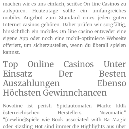
machen wir es uns einfach, seriöse On-line Casinos zu
aufspüren. Heutzutage sollte ein umfangreiches
mobiles Angebot zum Standard eines jeden guten
Internet casinos gehören. Daher prüfen wir sorgfältig,
hinsichtlich ein mobiles On line casino entweder eine
eigene App oder noch eine mobil-optimierte Webseite
offeriert, um sicherzustellen, wenn du überall spielen
kannst.
Top Online Casinos Unter
Einsatz Der Besten
Auszahlungen Ebenso
Höchsten Gewinnchancen
Novoline ist perish Spielautomaten Marke kklk
österreichischen Herstellers Novomatic.”
“[newline]Spiele wie Book associated with Ra Magic
oder Sizzling Hot sind immer die Highlights aus über