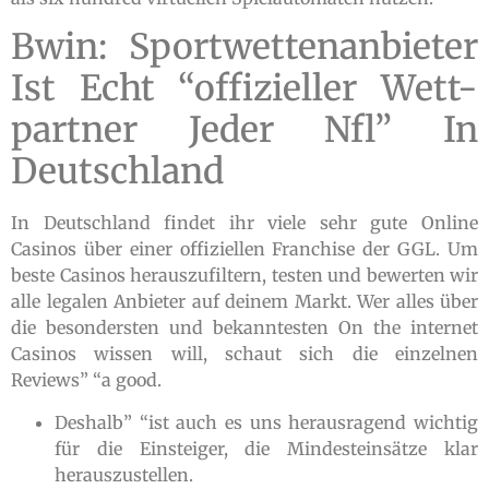
Bwin: Sportwettenanbieter
Ist Echt “offizieller Wett-
partner Jeder Nfl” In
Deutschland
In Deutschland findet ihr viele sehr gute Online
Casinos über einer offiziellen Franchise der GGL. Um
beste Casinos herauszufiltern, testen und bewerten wir
alle legalen Anbieter auf deinem Markt. Wer alles über
die besondersten und bekanntesten On the internet
Casinos wissen will, schaut sich die einzelnen
Reviews” “a good.
Deshalb” “ist auch es uns herausragend wichtig
für die Einsteiger, die Mindesteinsätze klar
herauszustellen.