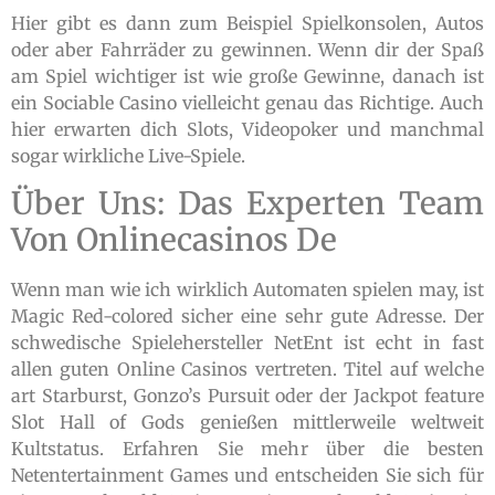
Hier gibt es dann zum Beispiel Spielkonsolen, Autos
oder aber Fahrräder zu gewinnen. Wenn dir der Spaß
am Spiel wichtiger ist wie große Gewinne, danach ist
ein Sociable Casino vielleicht genau das Richtige. Auch
hier erwarten dich Slots, Videopoker und manchmal
sogar wirkliche Live-Spiele.
Über Uns: Das Experten Team
Von Onlinecasinos De
Wenn man wie ich wirklich Automaten spielen may, ist
Magic Red-colored sicher eine sehr gute Adresse. Der
schwedische Spielehersteller NetEnt ist echt in fast
allen guten Online Casinos vertreten. Titel auf welche
art Starburst, Gonzo’s Pursuit oder der Jackpot feature
Slot Hall of Gods genießen mittlerweile weltweit
Kultstatus. Erfahren Sie mehr über die besten
Netentertainment Games und entscheiden Sie sich für