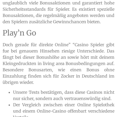
unglaublich viele Bonusaktionen und garantiert hohe
Sicherheitsstandards für Spieler. Es existiert spezielle
Bonusaktionen, die regelmäßig angeboten werden und
den Spielern zusätzliche Gewinnchancen bieten.
Play’n Go
Doch gerade für direkte Online” “Casino Spieler gibt
fue bei genauem Hinsehen riesige Unterschiede. Das
fängt bei dieser Bonushöhe an sowie hört mit deinem
Kleingedruckten in living area Bonusbedingungen auf.
Besondere Bonusarten, wie einen Bonus ohne
Einzahlung finden sich für Zocker in Deutschland im
übrigen wieder.
Unsere Tests bestätigen, dass diese Casinos nicht
nur sicher, sondern auch vertrauenswürdig sind.
Der Vergleich zwischen einer Online Spielothek
und einem Online-Casino offenbart verschiedene