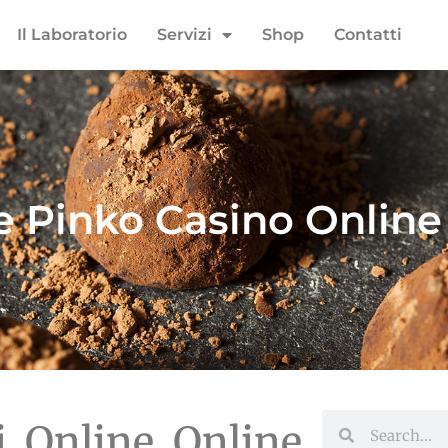
Il Laboratorio
Servizi
Shop
Contatti
e Pinko Casino Online
 Online Online