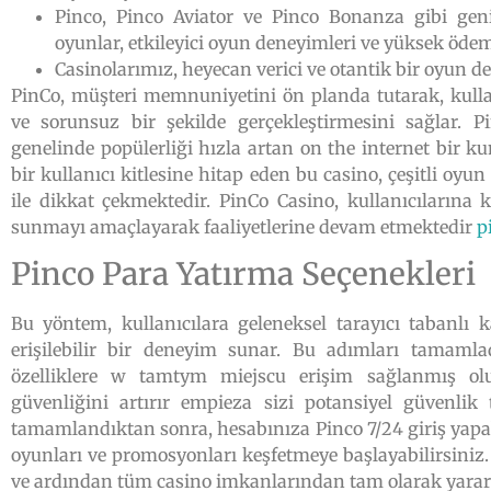
Pinco, Pinco Aviator ve Pinco Bonanza gibi geni
oyunlar, etkileyici oyun deneyimleri ve yüksek ödem
Casinolarımız, heyecan verici ve otantik bir oyun d
PinCo, müşteri memnuniyetini ön planda tutarak, kulla
ve sorunsuz bir şekilde gerçekleştirmesini sağlar.
genelinde popülerliği hızla artan on the internet bir k
bir kullanıcı kitlesine hitap eden bu casino, çeşitli oyun
ile dikkat çekmektedir. PinCo Casino, kullanıcılarına k
sunmayı amaçlayarak faaliyetlerine devam etmektedir
p
Pinсo Para Yatırma Seçenekleri
Bu yöntem, kullanıcılara geleneksel tarayıcı tabanlı k
erişilebilir bir deneyim sunar. Bu adımları tamaml
özelliklere w tamtym miejscu erişim sağlanmış olu
güvenliğini artırır empieza sizi potansiyel güvenlik 
tamamlandıktan sonra, hesabınıza Pinco 7/24 giriş yap
oyunları ve promosyonları keşfetmeye başlayabilirsiniz.
ve ardından tüm casino imkanlarından tam olarak yarar