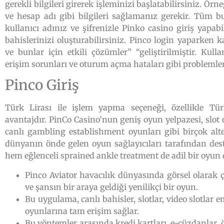
gerekli bilgileri girerek işleminizi başlatabilirsiniz. Ör
ve hesap adı gibi bilgileri sağlamanız gerekir. Tüm 
kullanıcı adınız ve şifrenizle Pinko casino giriş yapabi
bahislerinizi oluşturabilirsiniz. Pinco login yaparken k
ve bunlar için etkili çözümler” “geliştirilmiştir. Kull
erişim sorunları ve oturum açma hataları gibi problemler
Pinco Giriş
Türk Lirası ile işlem yapma seçeneği, özellikle Türk
avantajdır. PinCo Casino’nun geniş oyun yelpazesi, slot 
canlı gambling establishment oyunları gibi birçok alt
dünyanın önde gelen oyun sağlayıcıları tarafından dest
hem eğlenceli sprained ankle treatment de adil bir oyun
Pinco Aviator havacılık dünyasında görsel olarak ç
ve şansın bir araya geldiği yenilikçi bir oyun.
Bu uygulama, canlı bahisler, slotlar, video slotlar
oyunlarına tam erişim sağlar.
Bu yöntemler arasında kredi kartları, e-cüzdanlar, 