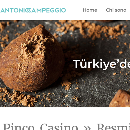
Home
Chi sono
Türkiye’d
Pinco Casino » Resmi