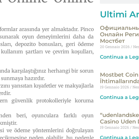
Ultimi Ar
Официальный
atformlar arasında yer almaktadır. Pinco
Онлайн Реги
r sunarak oyun deneyimlerini daha da
Мостбет
sları, depozito bonusları, geri ödeme
20 Gennaio 2026
Nes
kullanım şartları ve çevrim koşulları,
Continua a Leg
ında karşılaştığınız herhangi bir sorun
Mostbet Coin 
 sunmaya hazırdır.
İhtimallarınd
zını yansıtan kıyafetler ve makyajlarla
19 Gennaio 2026
Nes
rdir.
Continua a Leg
odern güvenlik protokolleriyle koruma
“udenlandske
nden beri, oyunculara farklı oyun
Casino Uden 
kmiştir.
19 Gennaio 2026
Nes
gesi ve ödeme yöntemlerini doğrulayan
Continua a Leg
gecikmesine neden olabilir, bu nedenle