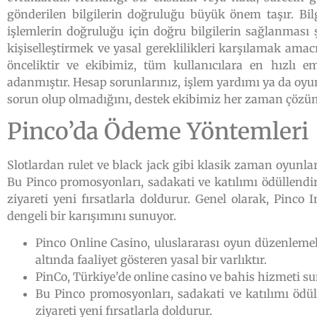
gönderilen bilgilerin doğruluğu büyük önem taşır. Bilg
işlemlerin doğruluğu için doğru bilgilerin sağlanması şa
kişiselleştirmek ve yasal gereklilikleri karşılamak amacı
önceliktir ve ekibimiz, tüm kullanıcılara en hızlı 
adanmıştır. Hesap sorunlarınız, işlem yardımı ya da oyun
sorun olup olmadığını, destek ekibimiz her zaman çözü
Pinco’da Ödeme Yöntemleri
Slotlardan rulet ve black jack gibi klasik zaman oyunlar
Bu Pinco promosyonları, sadakati ve katılımı ödüllend
ziyareti yeni fırsatlarla doldurur. Genel olarak, Pinco 
dengeli bir karışımını sunuyor.
Pinco Online Casino, uluslararası oyun düzenleme
altında faaliyet gösteren yasal bir varlıktır.
PinCo, Türkiye’de online casino ve bahis hizmeti su
Bu Pinco promosyonları, sadakati ve katılımı ödü
ziyareti yeni fırsatlarla doldurur.