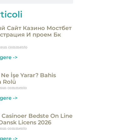
ticoli
 Сайт Казино Мостбет
страция И проем Бк
sun commento
gere ->
Ne İşe Yarar? Bahis
a Rolü
sun commento
gere ->
 Casinoer Bedste On Line
Dansk Licens 2026
sun commento
gere ->