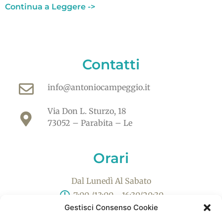
Continua a Leggere ->
Contatti
info@antoniocampeggio.it
Via Don L. Sturzo, 18
73052 – Parabita – Le
Orari
Dal Lunedì Al Sabato
7:00 /13:00 - 16:30/20:30
Gestisci Consenso Cookie
Domenica