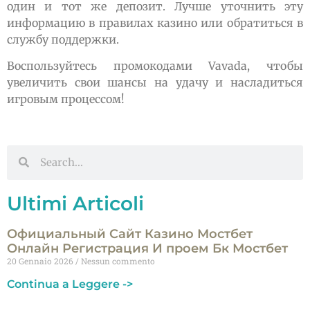
один и тот же депозит. Лучше уточнить эту
информацию в правилах казино или обратиться в
службу поддержки.
Воспользуйтесь промокодами Vavada, чтобы
увеличить свои шансы на удачу и насладиться
игровым процессом!
Ultimi Articoli
Официальный Сайт Казино Мостбет
Онлайн Регистрация И проем Бк Мостбет
20 Gennaio 2026
Nessun commento
Continua a Leggere ->