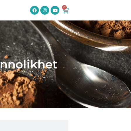
0
annolikhet