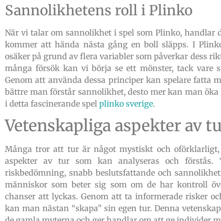
Sannolikhetens roll i Plinko
När vi talar om sannolikhet i spel som Plinko, handlar 
kommer att hända nästa gång en boll släpps. I Plinko 
osäker på grund av flera variabler som påverkar dess rik
många försök kan vi börja se ett mönster, tack vare s
Genom att använda dessa principer kan spelare fatta me
bättre man förstår sannolikhet, desto mer kan man öka
i detta fascinerande spel
plinko sverige
.
Vetenskapliga aspekter av t
Många tror att tur är något mystiskt och oförklarligt
aspekter av tur som kan analyseras och förstås.
riskbedömning, snabb beslutsfattande och sannolikhet
människor som beter sig som om de har kontroll över
chanser att lyckas. Genom att ta informerade risker och
kan man nästan “skapa” sin egen tur. Denna vetenskaplig
de gamla myterna och ger handlar om att ge individer mer 