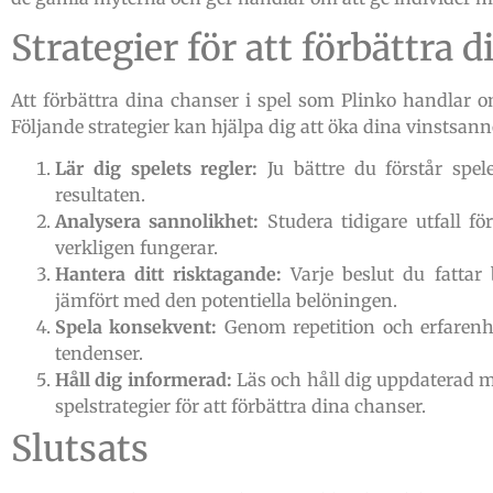
Strategier för att förbättra 
Att förbättra dina chanser i spel som Plinko handlar om
Följande strategier kan hjälpa dig att öka dina vinstsann
Lär dig spelets regler:
Ju bättre du förstår spele
resultaten.
Analysera sannolikhet:
Studera tidigare utfall för
verkligen fungerar.
Hantera ditt risktagande:
Varje beslut du fattar 
jämfört med den potentiella belöningen.
Spela konsekvent:
Genom repetition och erfarenh
tendenser.
Håll dig informerad:
Läs och håll dig uppdaterad 
spelstrategier för att förbättra dina chanser.
Slutsats