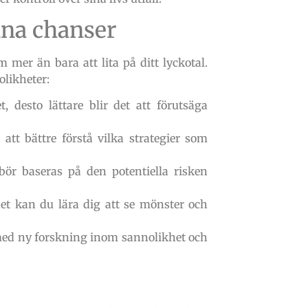
dina chanser
 mer än bara att lita på ditt lyckotal.
olikheter:
t, desto lättare blir det att förutsäga
 att bättre förstå vilka strategier som
bör baseras på den potentiella risken
et kan du lära dig att se mönster och
med ny forskning inom sannolikhet och