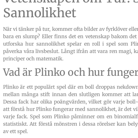
Sannolikhet
När vi tänker på tur, kommer ofta bilder av fyrklöver elle
bara en slump? Eller finns det en vetenskap bakom det 
utforska hur sannolikhet spelar en roll i spel som P
påverka våra livsbeslut. Långt ifrån att vara ren magi,
principer och matematik.
Vad är Plinko och hur funger
Plinko är ett populärt spel där en boll droppas nekdown
mellan många stift innan den slutligen kommer att la
Dessa fack har olika poängvärden, vilket gör varje boll
att förstå hur Plinko fungerar med sannolikhet, är det vik
varje fack. Spel som Plinko påminner om en binomialfö
statistiskt. Att förstå mönstren i dessa rörelser kan b
av ett spel.